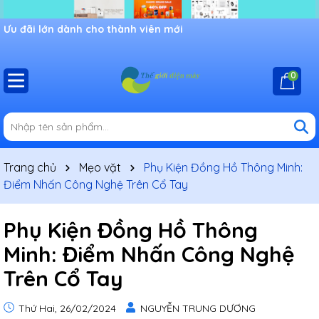
Chào mừng bạn đến với cửa hàng Shop thế giới điện máy,
Ưu đãi lớn dành cho thành viên mới
khuyến mãi đang chờ đợi bạn
0
Trang chủ
Mẹo vặt
Phụ Kiện Đồng Hồ Thông Minh:
Điểm Nhấn Công Nghệ Trên Cổ Tay
Phụ Kiện Đồng Hồ Thông
Minh: Điểm Nhấn Công Nghệ
Trên Cổ Tay
Thứ Hai, 26/02/2024
NGUYỄN TRUNG DƯƠNG