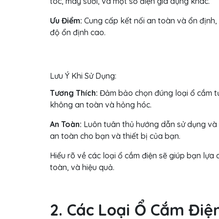
tóc, máy sưởi, và một số điện gia dụng khác.
Ưu Điểm:
Cung cấp kết nối an toàn và ổn định, 
độ ổn định cao.
Lưu Ý Khi Sử Dụng:
Tương Thích:
Đảm bảo chọn đúng loại ổ cắm tươ
không an toàn và hỏng hóc.
An Toàn:
Luôn tuân thủ hướng dẫn sử dụng và 
an toàn cho bạn và thiết bị của bạn.
Hiểu rõ về các loại ổ cắm điện sẽ giúp bạn lựa 
toàn, và hiệu quả.
2. Các Loại Ổ Cắm Điệ