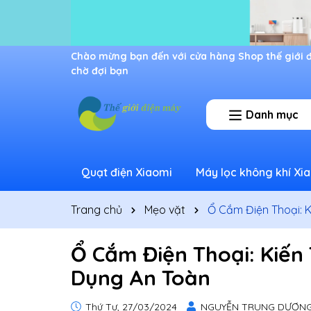
Ưu đãi lớn dành cho thành viên mới
Danh mục
Quạt điện Xiaomi
Máy lọc không khí Xi
Trang chủ
Mẹo vặt
Ổ Cắm Điện Thoại: K
Ổ Cắm Điện Thoại: Kiến 
Dụng An Toàn
Thứ Tư, 27/03/2024
NGUYỄN TRUNG DƯƠN