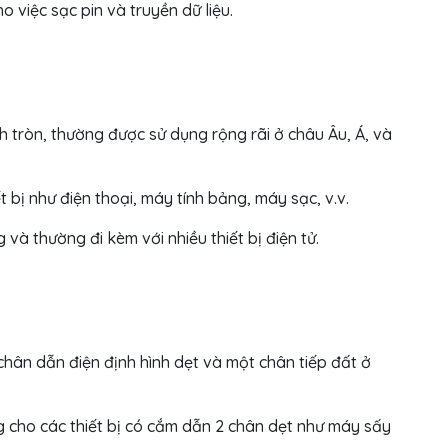
ho việc sạc pin và truyền dữ liệu.
h tròn, thường được sử dụng rộng rãi ở châu Âu, Á, và
t bị như điện thoại, máy tính bảng, máy sạc, v.v.
 và thường đi kèm với nhiều thiết bị điện tử.
chân dẫn điện định hình dẹt và một chân tiếp đất ở
cho các thiết bị có cắm dẫn 2 chân dẹt như máy sấy