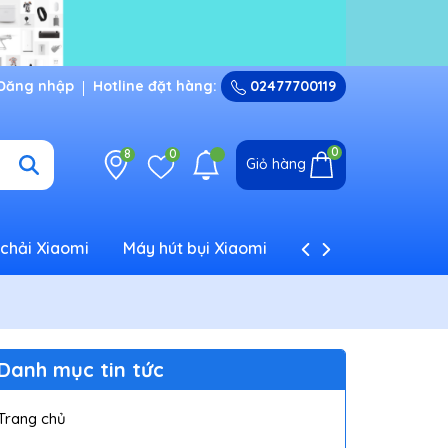
Đăng nhập
Hotline đặt hàng:
02477700119
0
8
0
Giỏ hàng
chải Xiaomi
Máy hút bụi Xiaomi
Máy tạo ẩm Xiaom
Danh mục tin tức
Trang chủ