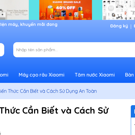
Đăng ký
aomi
Máy cạo râu Xiaomi
Tăm nước Xiaomi
Bàn 
iến Thức Cần Biết và Cách Sử Dụng An Toàn
Thức Cần Biết và Cách Sử
G