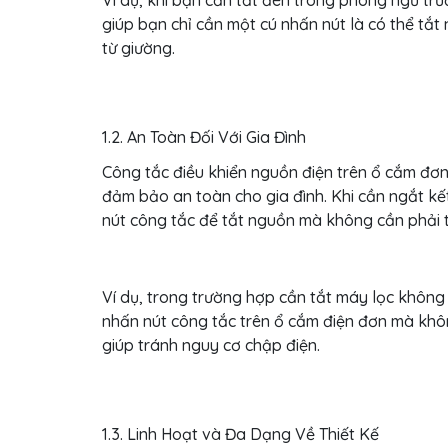
Ví dụ, khi bạn cần tắt đèn trong phòng ngủ trư
giúp bạn chỉ cần một cú nhấn nút là có thể tắ
từ giường.
1.2. An Toàn Đối Với Gia Đình
Công tắc điều khiển nguồn điện trên ổ cắm đơn 
đảm bảo an toàn cho gia đình. Khi cần ngắt kết
nút công tắc để tắt nguồn mà không cần phải ti
Ví dụ, trong trường hợp cần tắt máy lọc không
nhấn nút công tắc trên ổ cắm điện đơn mà không
giúp tránh nguy cơ chập điện.
1.3. Linh Hoạt và Đa Dạng Về Thiết Kế