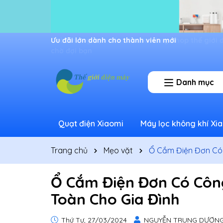
Ưu đãi lớn dành cho thành viên mới
Danh mục
Quạt điện Xiaomi
Máy lọc không khí Xi
Trang chủ
Mẹo vặt
Ổ Cắm Điện Đơn Có C
Ổ Cắm Điện Đơn Có Công
Toàn Cho Gia Đình
Thứ Tư, 27/03/2024
NGUYỄN TRUNG DƯƠN