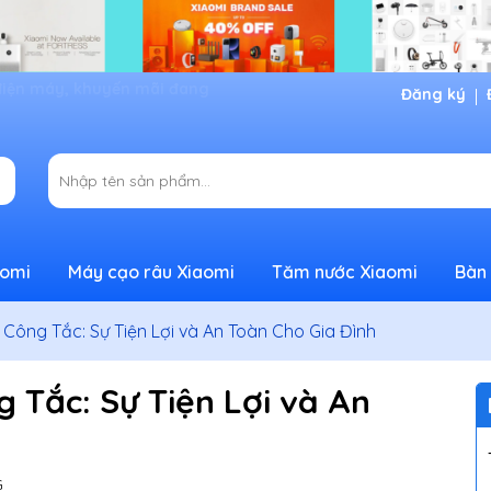
Đăng ký
aomi
Máy cạo râu Xiaomi
Tăm nước Xiaomi
Bàn 
ông Tắc: Sự Tiện Lợi và An Toàn Cho Gia Đình
 Tắc: Sự Tiện Lợi và An
G