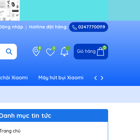
Đăng nhập
Hotline đặt hàng:
02477700119
0
8
0
Giỏ hàng
chải Xiaomi
Máy hút bụi Xiaomi
Máy tạo ẩm Xiaom
Danh mục tin tức
Trang chủ