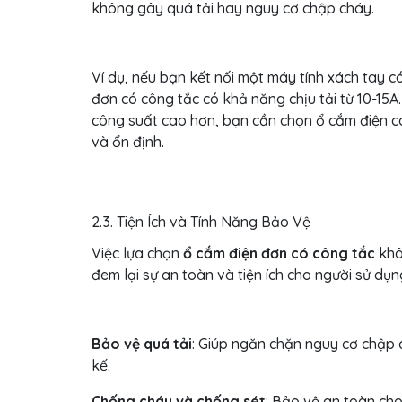
không gây quá tải hay nguy cơ chập cháy.
Ví dụ, nếu bạn kết nối một máy tính xách tay c
đơn có công tắc có khả năng chịu tải từ 10-15A
công suất cao hơn, bạn cần chọn ổ cắm điện có
và ổn định.
2.3. Tiện Ích và Tính Năng Bảo Vệ
Việc lựa chọn
ổ cắm điện đơn có công tắc
khô
đem lại sự an toàn và tiện ích cho người sử dụ
Bảo vệ quá tải
: Giúp ngăn chặn nguy cơ chập c
kế.
Chống cháy và chống sét
: Bảo vệ an toàn cho