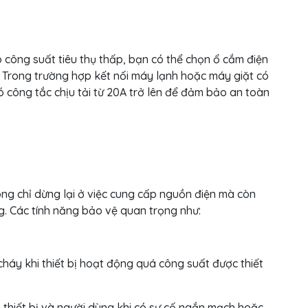
ó công suất tiêu thụ thấp, bạn có thể chọn ổ cắm điện
. Trong trường hợp kết nối máy lạnh hoặc máy giặt có
 công tắc chịu tải từ 20A trở lên để đảm bảo an toàn
ng chỉ dừng lại ở việc cung cấp nguồn điện mà còn
ng. Các tính năng bảo vệ quan trọng như:
háy khi thiết bị hoạt động quá công suất được thiết
 thiết bị và người dùng khi có sự cố ngắn mạch hoặc