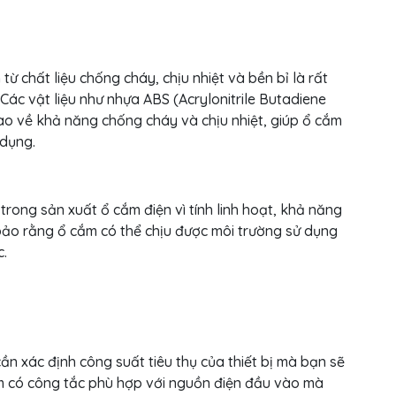
từ chất liệu chống cháy, chịu nhiệt và bền bỉ là rất
Các vật liệu như nhựa ABS (Acrylonitrile Butadiene
o về khả năng chống cháy và chịu nhiệt, giúp ổ cắm
 dụng.
trong sản xuất ổ cắm điện vì tính linh hoạt, khả năng
bảo rằng ổ cắm có thể chịu được môi trường sử dụng
.
ần xác định công suất tiêu thụ của thiết bị mà bạn sẽ
ắm có công tắc phù hợp với nguồn điện đầu vào mà