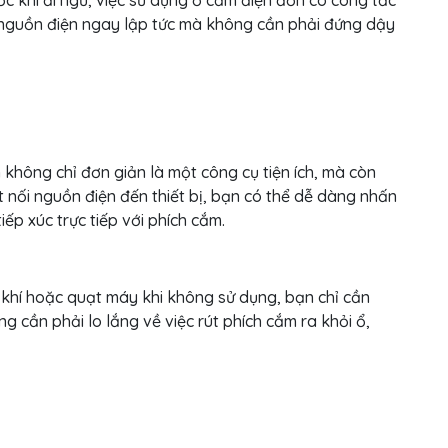
ớc khi đi ngủ, việc sử dụng ổ cắm điện đơn có công tắc
t nguồn điện ngay lập tức mà không cần phải đứng dậy
không chỉ đơn giản là một công cụ tiện ích, mà còn
 nối nguồn điện đến thiết bị, bạn có thể dễ dàng nhấn
ếp xúc trực tiếp với phích cắm.
 khí hoặc quạt máy khi không sử dụng, bạn chỉ cần
 cần phải lo lắng về việc rút phích cắm ra khỏi ổ,