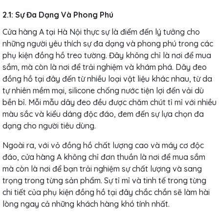
2.1: Sự Đa Dạng Và Phong Phú
Cửa hàng A tại Hà Nội thực sự là điểm đến lý tưởng cho
những người yêu thích sự đa dạng và phong phú trong các
phụ kiện đồng hồ treo tường. Đây không chỉ là nơi để mua
sắm, mà còn là nơi để trải nghiệm và khám phá. Dây đeo
đồng hồ tại đây đến từ nhiều loại vật liệu khác nhau, từ da
tự nhiên mềm mại, silicone chống nước tiện lợi đến vải dù
bền bỉ. Mỗi mẫu dây đeo đều được chăm chút tỉ mỉ với nhiều
màu sắc và kiểu dáng độc đáo, đem đến sự lựa chọn đa
dạng cho người tiêu dùng.
Ngoài ra, với vỏ đồng hồ chất lượng cao và máy cơ độc
đáo, cửa hàng A không chỉ đơn thuần là nơi để mua sắm
mà còn là nơi để bạn trải nghiệm sự chất lượng và sang
trọng trong từng sản phẩm. Sự tỉ mỉ và tinh tế trong từng
chi tiết của phụ kiện đồng hồ tại đây chắc chắn sẽ làm hài
lòng ngay cả những khách hàng khó tính nhất.