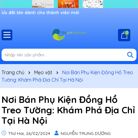
Chào mừng bạn đến với cửa hàng Shop thế giới điện máy,
khuyến mãi đang chờ đợi bạn
0
Trang chủ
Mẹo vặt
Nơi Bán Phụ Kiện Đồng Hồ Treo
Tường: Khám Phá Địa Chỉ Tại Hà Nội
Nơi Bán Phụ Kiện Đồng Hồ
Treo Tường: Khám Phá Địa Chỉ
Tại Hà Nội
Thứ Hai, 26/02/2024
NGUYỄN TRUNG DƯƠNG