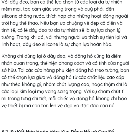
Với dây đeo, bạn có thể lựa chọn từ các loại da tự nhiên
mềm mại, tạo cảm giác sang trọng và quý phái, đến
silicone chống nước, thích hợp cho những hoạt động ngoài
trời hay thể thao. Nếu bạn ưa chuộng vẻ đẹp cổ điển và
tinh tế, có lẽ dây đeo từ da tự nhiên sẽ là sự lựa chọn lý
tưởng. Trong khi đó, với những người ưa thích sự tiện lợi và
linh hoạt, dây đeo silicone là sự chọn lựa hoàn hảo.
Không chỉ dừng lại ở dây đeo, vỏ đồng hồ cũng là điểm
nhấn quan trọng, thể hiện phong cách và cá tính của người
sở hữu. Tại các cửa hàng phụ kiện đồng hồ treo tường, bạn
có thể chọn lựa giữa vỏ đồng hồ từ các chất liệu cao cấp
như thép không gỉ, nhôm chất lượng cao, hoặc thậm chí là
các loại kim loại mạ vàng sang trọng. Với sự chăm chút tỉ
mỉ trong từng chi tiết, mỗi chiếc vỏ đồng hồ không chỉ bảo
vệ thiết bị mà còn tôn lên vẻ đẹp và độc đáo của nó.
3.2. Sự Kết Hợp Hoàn Hảo: Kim Đồng Hồ và Con Số