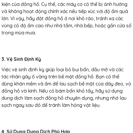
kiện của đồng hồ. Cụ thể, các máy cơ có thể bị ảnh hưởng
và không hoạt động chính xác nếu tiếp xúc với độ ẩm quá
lớn. Vì vậy, hãy đặt đồng hồ ở nơi khô ráo, tránh xa các
vùng có độ ẩm cao như nhà tắm, nhà bếp, hoặc gần cửa sổ
trong mùa mưa.
3. Vệ Sinh Định Kỳ
Việc vệ sinh định kỳ giúp loại bỏ bụi bẩn, dầu mỡ và các
tác nhân gây ố vàng trên bề mặt đồng hồ. Bạn có thể
dùng khăn mềm và ẩm để lau sạch bề mặt của dây đeo, vỏ
đồng hồ và kính. Nếu có bám bẩn khó tẩy, hãy sử dụng
dung dịch làm sạch đồng hồ chuyên dụng, nhưng nhớ lau
sạch ngay sau đó để tránh làm hỏng vật liệu.
4. Sử Dụng Dung Dịch Phù Hợp