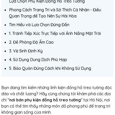
Lựa Chọn Phụ Kiện Đồng Hồ Treo Tường
Phong Cách Trang Trí và Sở Thích Cá Nhân - Điều
Quan Trọng để Tạo Nên Sự Hài Hòa
Tìm Hiểu và Lựa Chọn Đúng Đắn
1. Tránh Tiếp Xúc Trực Tiếp với Ánh Nắng Mặt Trời
2. Đề Phòng Độ Ẩm Cao
3. Vệ Sinh Định Kỳ
4. Sử Dụng Dung Dịch Phù Hợp
5. Bảo Quản Đúng Cách khi Không Sử Dụng
Bạn đang tìm kiếm những linh kiện đồng hồ treo tường độc
đáo và chất lượng? Hãy cùng chúng tôi khám phá các địa
chỉ "
nơi bán phụ kiện đồng hồ treo tường
" tại Hà Nội, nơi
bạn có thể tìm thấy những món đồ phong phú để trang trí
không gian sống của mình.