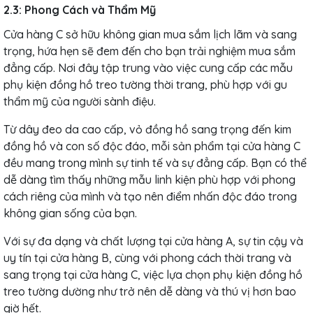
2.3: Phong Cách và Thẩm Mỹ
Cửa hàng C sở hữu không gian mua sắm lịch lãm và sang
trọng, hứa hẹn sẽ đem đến cho bạn trải nghiệm mua sắm
đẳng cấp. Nơi đây tập trung vào việc cung cấp các mẫu
phụ kiện đồng hồ treo tường thời trang, phù hợp với gu
thẩm mỹ của người sành điệu.
Từ dây đeo da cao cấp, vỏ đồng hồ sang trọng đến kim
đồng hồ và con số độc đáo, mỗi sản phẩm tại cửa hàng C
đều mang trong mình sự tinh tế và sự đẳng cấp. Bạn có thể
dễ dàng tìm thấy những mẫu linh kiện phù hợp với phong
cách riêng của mình và tạo nên điểm nhấn độc đáo trong
không gian sống của bạn.
Với sự đa dạng và chất lượng tại cửa hàng A, sự tin cậy và
uy tín tại cửa hàng B, cùng với phong cách thời trang và
sang trọng tại cửa hàng C, việc lựa chọn phụ kiện đồng hồ
treo tường dường như trở nên dễ dàng và thú vị hơn bao
giờ hết.