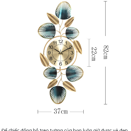
Để chiếc đồng hồ treo tường của bạn luôn giữ được vẻ đẹp