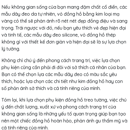
Nếu không gian sống của bạn mang đậm chất cổ điển, các
mẫu dây đeo da tự nhiên, vỏ đồng hồ bằng kim loại mạ
vàng có thể sẽ phản ánh rõ nét nét đẹp đồng điệu và sang
trọng. Trái ngược với đó, nếu bạn yêu thích vẻ đẹp hiện đại
và tinh tế, các mẫu dây đeo silicone, vỏ đồng hồ thép
không gỉ với thiết kế đơn giản và hiện đại sẽ là sự lựa chọn
lý tưởng.
Không chỉ chú ý đến phong cách trang trí, việc lựa chọn
phụ kiện cũng cần phải đi đôi với sở thích cá nhân của bạn.
Bạn có thể chọn lựa các mẫu dây đeo có màu sắc yêu
thích, hoặc lựa chọn các chi tiết như kim đồng hồ hay con
số phản ánh sở thích và cá tính riêng của mình.
Tóm lại, khi lựa chọn phụ kiện đồng hồ treo tường, việc chú
ý đến chất lượng, xuất xứ và phong cách trang trí của
không gian sống là những yếu tố quan trọng giúp bạn tạo
nên một chiếc đồng hồ hoàn hảo, phản ánh gu thẩm mỹ và
cá tính riêng của mình.