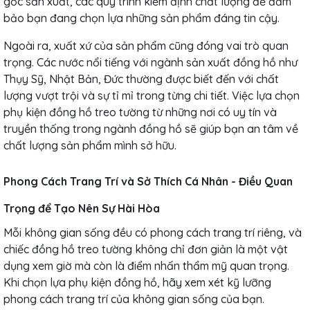
gốc sản xuất, các quy trình kiểm định chất lượng để đảm
bảo bạn đang chọn lựa những sản phẩm đáng tin cậy.
Ngoài ra, xuất xứ của sản phẩm cũng đóng vai trò quan
trọng. Các nước nổi tiếng với ngành sản xuất đồng hồ như
Thụy Sỹ, Nhật Bản, Đức thường được biết đến với chất
lượng vượt trội và sự tỉ mỉ trong từng chi tiết. Việc lựa chọn
phụ kiện đồng hồ treo tường từ những nơi có uy tín và
truyền thống trong ngành đồng hồ sẽ giúp bạn an tâm về
chất lượng sản phẩm mình sở hữu.
Phong Cách Trang Trí và Sở Thích Cá Nhân - Điều Quan
Trọng để Tạo Nên Sự Hài Hòa
Mỗi không gian sống đều có phong cách trang trí riêng, và
chiếc đồng hồ treo tường không chỉ đơn giản là một vật
dụng xem giờ mà còn là điểm nhấn thẩm mỹ quan trọng.
Khi chọn lựa phụ kiện đồng hồ, hãy xem xét kỹ lưỡng
phong cách trang trí của không gian sống của bạn.