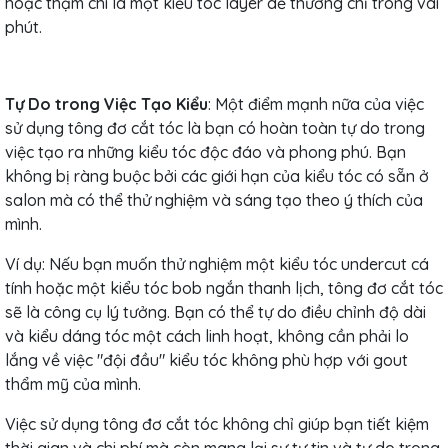
hoặc thậm chí là một kiểu tóc layer dễ thương chỉ trong vài
phút.
Tự Do trong Việc Tạo Kiểu
: Một điểm mạnh nữa của việc
sử dụng tông đơ cắt tóc là bạn có hoàn toàn tự do trong
việc tạo ra những kiểu tóc độc đáo và phong phú. Bạn
không bị ràng buộc bởi các giới hạn của kiểu tóc có sẵn ở
salon mà có thể thử nghiệm và sáng tạo theo ý thích của
mình.
Ví dụ: Nếu bạn muốn thử nghiệm một kiểu tóc undercut cá
tính hoặc một kiểu tóc bob ngắn thanh lịch, tông đơ cắt tóc
sẽ là công cụ lý tưởng. Bạn có thể tự do điều chỉnh độ dài
và kiểu dáng tóc một cách linh hoạt, không cần phải lo
lắng về việc "đội đầu" kiểu tóc không phù hợp với gout
thẩm mỹ của mình.
Việc sử dụng tông đơ cắt tóc không chỉ giúp bạn tiết kiệm
thời gian và chi phí mà còn mang lại sự tự tin và tự do trong