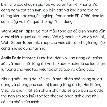
biến cho các chuyên gia tóc và salon tại Hải Phòng. Với
công nghệ cắt tiên tiến, độ bền cao và khả năng tạo ra
những kiểu tóc chuyên nghiệp, Panasonic ER-GP80 đem lại
sự tin cậy và hiệu quả cho người sử dụng.
Wahl Super Taper
: Là một mẫu tông đơ cổ điển nhưng vẫn
được nhiều người ưa chuộng. Với độ mạnh mẽ và độ bền bỉ,
Wahl Super Taper thích hợp cho việc cắt tóc chuyên nghiệp
cũng như sử dụng tại nhà.
Andis Fade Master
: Được biết đến với khả năng cắt chính
xác và mạnh mẽ, tông đơ Andis Fade Master là sự lựa chọn
lý tưởng cho việc tạo kiểu tóc phức tạp và đẳng cấp.
Những mẫu tông đơ trên chỉ là một phần nhỏ trong sự đa
dạng và phong phú của thị trường tông đơ tại Hải Phòng.
Việc lựa chọn một sản phẩm phù hợp sẽ giúp bạn có được
trải nghiệm tạo kiểu tóc tốt nhất và phản ánh đúng nhu
cầu cá nhân của mình.