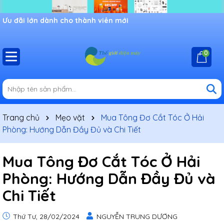
Chào mừng bạn đến với cửa hàng Shop thế giới điện máy,
Ưu đãi lớn dành cho thành viên mới
khuyến mãi đang chờ đợi bạn
0
Trang chủ
Mẹo vặt
Mua Tông Đơ Cắt Tóc Ở Hải
Phòng: Hướng Dẫn Đầy Đủ và Chi Tiết
Mua Tông Đơ Cắt Tóc Ở Hải
Phòng: Hướng Dẫn Đầy Đủ và
Chi Tiết
Thứ Tư, 28/02/2024
NGUYỄN TRUNG DƯƠNG