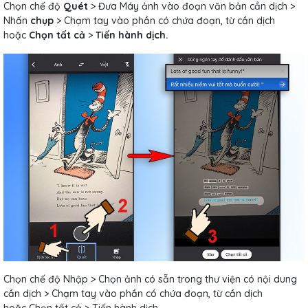
Chọn chế độ
Quét
> Đưa Máy ảnh vào đoạn văn bản cần dịch >
Nhấn
chụp
> Chạm tay vào phần có chứa đoạn, từ cần dịch
hoặc
Chọn tất cả
>
Tiến hành dịch.
Chọn chế độ Nhập > Chọn ảnh có sẵn trong thư viện có nội dung
cần dịch > Chạm tay vào phần có chứa đoạn, từ cần dịch
hoặc Chọn tất cả > Tiến hành dịch.