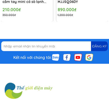
cầm tay mini có sò lạnh
MJJSQ06DY
Solove MLS6212B - Bảo hành
210.000₫
890.000₫
1 tháng
350.000₫
1.200.000₫
ĐĂNG KÝ
Kết nối với chúng tôi: