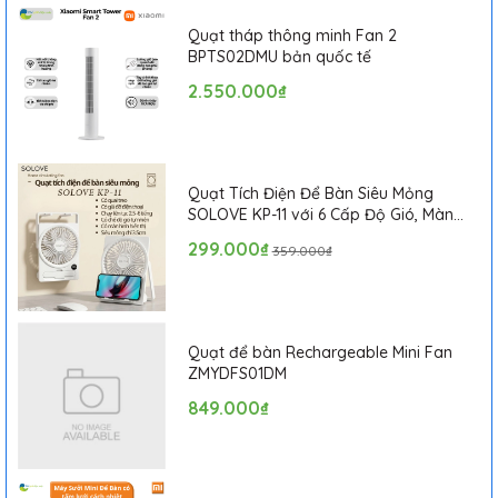
Quạt tháp thông minh Fan 2
BPTS02DMU bản quốc tế
2.550.000₫
Quạt Tích Điện Để Bàn Siêu Mỏng
SOLOVE KP-11 với 6 Cấp Độ Gió, Màn
Hình LCD, Tích Hợp Giá Đỡ Điện Thoại
299.000₫
359.000₫
Quạt để bàn Rechargeable Mini Fan
ZMYDFS01DM
849.000₫