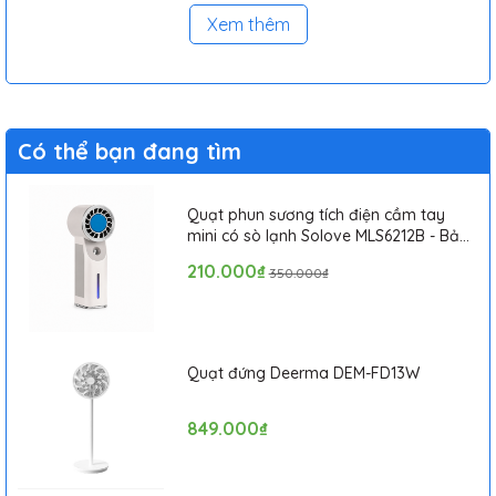
Xem thêm
Có thể bạn đang tìm
Quạt phun sương tích điện cầm tay
mini có sò lạnh Solove MLS6212B - Bảo
hành 1 tháng
210.000₫
350.000₫
Quạt đứng Deerma DEM-FD13W
849.000₫