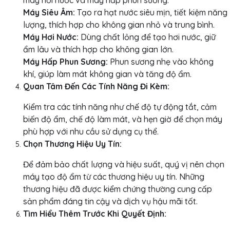
máy hơi nước và máy hấp phun sương.
Máy Siêu Âm:
Tạo ra hạt nước siêu mịn, tiết kiệm năng
lượng, thích hợp cho không gian nhỏ và trung bình.
Máy Hơi Nước:
Dùng chất lỏng để tạo hơi nước, giữ
ẩm lâu và thích hợp cho không gian lớn.
Máy Hấp Phun Sương:
Phun sương nhẹ vào không
khí, giúp làm mát không gian và tăng độ ẩm.
Quan Tâm Đến Các Tính Năng Đi Kèm:
Kiểm tra các tính năng như chế độ tự động tắt, cảm
biến độ ẩm, chế độ làm mát, và hẹn giờ để chọn máy
phù hợp với nhu cầu sử dụng cụ thể.
Chọn Thương Hiệu Uy Tín:
Để đảm bảo chất lượng và hiệu suất, quý vị nên chọn
máy tạo độ ẩm từ các thương hiệu uy tín. Những
thương hiệu đã được kiểm chứng thường cung cấp
sản phẩm đáng tin cậy và dịch vụ hậu mãi tốt.
Tìm Hiểu Thêm Trước Khi Quyết Định: