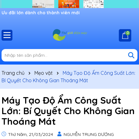
Ưu đãi lớn dành cho thành viên mới
0
Trang chủ
Mẹo vặt
Máy Tạo Độ Ẩm Công Suất Lớn:
Bí Quyết Cho Không Gian Thoáng Mát
Máy Tạo Độ Ẩm Công Suất
Lớn: Bí Quyết Cho Không Gian
Thoáng Mát
Thứ Năm, 21/03/2024
NGUYỄN TRUNG DƯƠNG