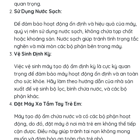
quan trọng.
Sử Dụng Nước Sạch:
Để đảm bảo hoạt động ổn định và hiệu quả của máy,
quý vị nên sử dụng nước sạch, không chứa tạp chất
hoặc khoáng sản. Nước sạch giúp tránh tình trạng tắc
nghẽn và mài mòn các bộ phận bên trong máy.
Vệ Sinh Định Kỳ:
Việc vệ sinh máy tạo độ ẩm định kỳ là cực kỳ quan
trọng để đảm bảo máy hoạt động ổn định và an toàn
cho sức khỏe. Hãy làm theo hướng dẫn của nhà sản
xuất để vệ sinh bộ lọc, bình chứa nước, và các bộ
phận khác.
Đặt Máy Xa Tầm Tay Trẻ Em:
Máy tạo độ ẩm chứa nước và có các bộ phận hoạt
động, do đó, đặt máy ở nơi mà trẻ em không thể tiếp
cận được. Điều này giúp tránh tai nạn không mong
muốn và đảm bảo an toàn cho trẻ nhỏ.