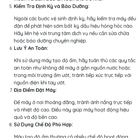
Kiểm Tra Định Kỳ và Bảo Dưỡng:
Ngoài các bước vệ sinh định kỳ, hãy kiểm tra máy đều
đặn để phát hiện sớm bất kỳ dấu hiệu hỏng hóc nào.
Hãy liên hệ với trung tâm dịch vụ nếu cần sửa chữa
hoặc bảo dưỡng chuyên nghiệp.
Lưu Ý An Toàn:
Khi sử dụng máy tạo độ ẩm, hãy tuân thủ các quy tắc
an toàn như không để máy ở gần nguồn nước hoặc
trong môi trường ẩm ướt, tránh tiếp xúc trực tiếp với
nguồn điện khi tay ướt.
Địa Điểm Đặt Máy:
Để máy ở nơi thoáng đãng, tránh ánh nắng trực tiếp
và nhiệt độ cao. Điều này giúp máy hoạt động hiệu
quả và độ bền cao.
Sử Dụng Chế Độ Phù Hợp:
Máy tạo độ ẩm thường có nhiều chế độ hoạt động