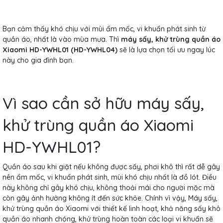
Bạn cảm thấy khó chịu với mùi ẩm mốc, vi khuẩn phát sinh từ
quần áo, nhất là vào mùa mưa. Thì
máy sấy, khử trùng quần áo
Xiaomi HD-YWHL01 (
HD-YWHL04)
sẽ là lựa chọn tối ưu ngay lúc
này cho gia đình bạn.
Vì sao cần sở hữu máy sấy,
khử trùng quần áo Xiaomi
HD-YWHL01?
Quần áo sau khi giặt nếu không được sấy, phơi khô thì rất dễ gây
nên ẩm mốc, vi khuẩn phát sinh, mùi khó chịu nhất là đồ lót. Điều
này không chỉ gây khó chịu, không thoải mái cho người mặc mà
còn gây ảnh hưởng không ít đến sức khỏe. Chính vì vậy, Máy sấy,
khử trùng quần áo Xiaomi
với thiết kế linh hoạt, khả năng sấy khô
quần áo nhanh chóng, khử trùng hoàn toàn các loại vi khuẩn sẽ