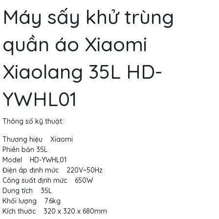
Máy sấy khử trùng
quần áo Xiaomi
Xiaolang 35L HD-
YWHL01
Thông số kỹ thuật:
Thương hiệu Xiaomi
Phiên bản 35L
Model HD-YWHL01
Điện áp định mức 220V~50Hz
Công suất định mức 650W
Dung tích 35L
Khối lượng 7.6kg
Kích thước 320 x 320 x 680mm