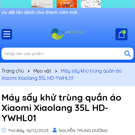
Ưu đãi lớn dành cho thành viên mới
0
Trang chủ
Mẹo vặt
Máy sấy khử trùng quần áo
Xiaomi Xiaolang 35L HD-YWHL01
Máy sấy khử trùng quần áo
Xiaomi Xiaolang 35L HD-
YWHL01
Thứ Bảy, 16/12/2023
NGUYỄN TRUNG DƯƠNG