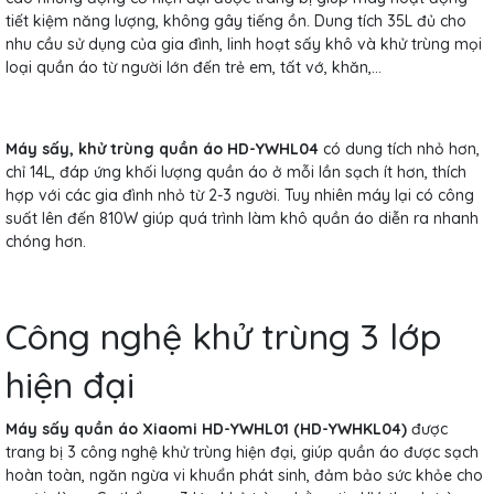
tiết kiệm năng lượng, không gây tiếng ồn. Dung tích 35L đủ cho
nhu cầu sử dụng của gia đình, linh hoạt sấy khô và khử trùng mọi
loại quần áo từ người lớn đến trẻ em, tất vớ, khăn,…
Máy sấy, khử trùng quần áo HD-YWHL04
có dung tích nhỏ hơn,
chỉ 14L, đáp ứng khối lượng quần áo ở mỗi lần sạch ít hơn, thích
hợp với các gia đình nhỏ từ 2-3 người. Tuy nhiên máy lại có công
suất lên đến 810W giúp quá trình làm khô quần áo diễn ra nhanh
chóng hơn.
Công nghệ khử trùng 3 lớp
hiện đại
Máy sấy quần áo Xiaomi HD-YWHL01 (HD-YWHKL04)
được
trang bị 3 công nghệ khử trùng hiện đại, giúp quần áo được sạch
hoàn toàn, ngăn ngừa vi khuẩn phát sinh, đảm bảo sức khỏe cho