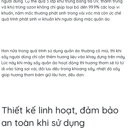
người dùng. Cụ thể qua 3 lớp khử trùng bằng tia UV, thanh trùng
và khử trùng ozon không chỉ giúp loại bỏ đến 99.9% các loại vi
khuẩn, nấm mốc thường phát sinh trong vải vóc mà còn ức chế
quá trình phát sinh vi khuẩn khi người dùng mặc quần áo.
Hơn nữa trong quá trình sử dụng quần áo thường có mùi, thì khi
sấy người dùng chỉ cần thêm hương liệu vào khay đựng trên máy.
Lúc này khi máy sấy quần áo hoạt động thì hương thơm sẽ từ từ
đi vào từng sợi vải, đối lưu đều trong khoang sấy, nhiệt độ sấy
giúp hương thơm bám giữ lâu hơn, đều đơn.
Thiết kế linh hoạt, đảm bảo
an toàn khi sử dụng