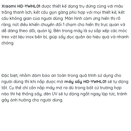
Xiaomi HD-YWHL01
được thiết kế dạng trụ đứng cùng với màu
trắng thanh lịch, kết cấu gọn gàng phù hợp với mọi thiết kế, kết
cấu không gian của người dùng. Màn hình cảm ứng hiển thị rõ
ràng, nút điều khiển chuyển đổi 1 chạm cho hiển thị trực quan và
dễ dàng theo dõi, quản lý. Bên trong máy là sự sắp xếp các móc
treo vật liệu inox bền bỉ, giúp sấy dọc quần áo hiệu quả và nhanh
chóng.
Đặc biệt, nhằm đảm bảo an toàn trong quá trình sử dụng cho
người dùng thì khi nắp được mở
máy sấy HD-YWHL01
sẽ tự động
tắt. Cụ thể chỉ cần nắp máy mở ra dù trong bất cứ trường hợp
nào thì hệ thống sấy, đèn UV sẽ tự động ngắt ngay lập tức, tránh
gây ảnh hưởng cho người dùng.