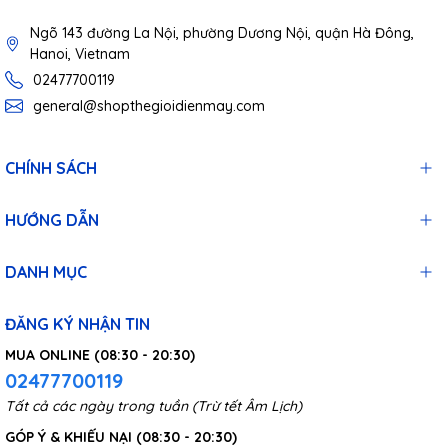
Ngõ 143 đường La Nội, phường Dương Nội, quận Hà Đông,
Hanoi, Vietnam
02477700119
general@shopthegioidienmay.com
CHÍNH SÁCH
HƯỚNG DẪN
DANH MỤC
ĐĂNG KÝ NHẬN TIN
MUA ONLINE (08:30 - 20:30)
02477700119
Tất cả các ngày trong tuần (Trừ tết Âm Lịch)
GÓP Ý & KHIẾU NẠI (08:30 - 20:30)