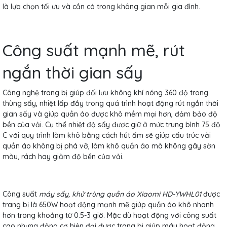
là lựa chọn tối ưu và cần có trong không gian mỗi gia đình.
Công suất mạnh mẽ, rút
ngắn thời gian sấy
Công nghệ trang bị giúp đối lưu không khí nóng 360 độ trong
thùng sấy, nhiệt lấp đầy trong quá trình hoạt động rút ngắn thời
gian sấy và giúp quần áo được khô mềm mại hơn, đảm bảo độ
bền của vải. Cụ thể nhiệt độ sấy được giữ ở mức trung bình 75 độ
C với quy trình làm khô bằng cách hút ẩm sẽ giúp cấu trúc vải
quần áo không bị phá vỡ, làm khô quần áo mà không gây sờn
màu, rách hay giảm độ bền của vải.
Công suất
máy sấy, khử trùng quần áo Xiaomi HD-YWHL01
được
trang bị là 650W hoạt động mạnh mẽ giúp quần áo khô nhanh
hơn trong khoảng từ 0.5-3 giờ. Mặc dù hoạt động với công suất
cao nhưng động cơ hiện đại được trang bị giúp máy hoạt động