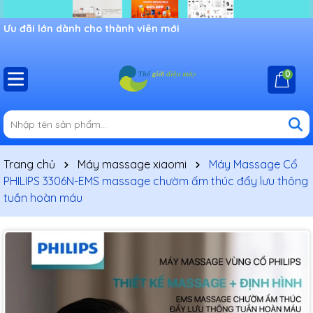
Ưu đãi lớn dành cho thành viên mới
0
Trang chủ
Máy massage xiaomi
Máy Massage Cổ
PHILIPS 3306N-EMS massage chườm ấm thúc đẩy lưu thông
tuần hoàn máu