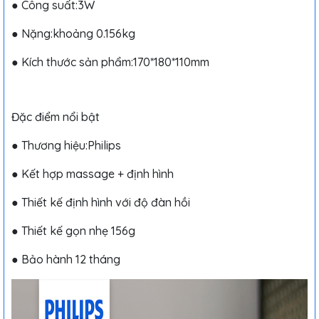
● Công suất:3W
● Nặng:khoảng 0.156kg
● Kích thước sản phẩm:170*180*110mm
Đặc điểm nổi bật
● Thương hiệu:Philips
● Kết hợp massage + định hình
● Thiết kế định hình với độ đàn hồi
● Thiết kế gọn nhẹ 156g
● Bảo hành 12 tháng