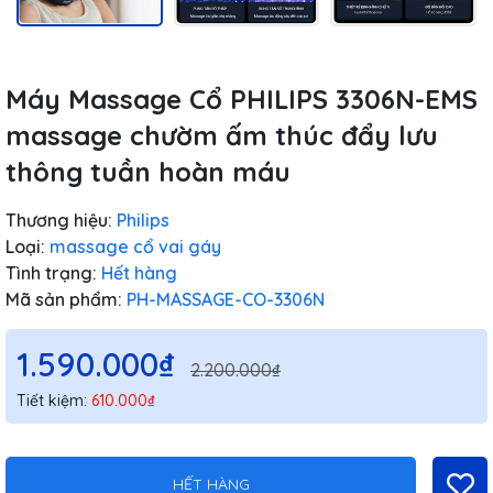
Máy Massage Cổ PHILIPS 3306N-EMS
massage chườm ấm thúc đẩy lưu
thông tuần hoàn máu
Thương hiệu:
Philips
Loại:
massage cổ vai gáy
Tình trạng:
Hết hàng
Mã sản phẩm:
PH-MASSAGE-CO-3306N
1.590.000₫
2.200.000₫
Tiết kiệm:
610.000₫
HẾT HÀNG