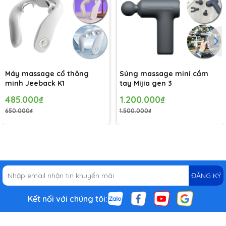
Máy massage cổ thông
Súng massage mini cầm
minh Jeeback K1
tay Mijia gen 3
485.000₫
1.200.000₫
650.000₫
1.500.000₫
ĐĂNG KÝ
Kết nối với chúng tôi: