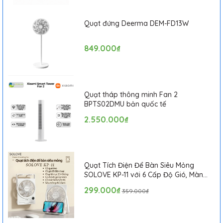
Quạt đứng Deerma DEM-FD13W
849.000₫
Quạt tháp thông minh Fan 2
BPTS02DMU bản quốc tế
2.550.000₫
Quạt Tích Điện Để Bàn Siêu Mỏng
SOLOVE KP-11 với 6 Cấp Độ Gió, Màn
Hình LCD, Tích Hợp Giá Đỡ Điện Thoại
299.000₫
359.000₫