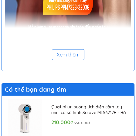
Xem thêm
Có thể bạn đang tìm
Quạt phun sương tích điện cầm tay
mini có sò lạnh Solove MLS6212B - Bảo
hành 1 tháng
210.000₫
350.000₫