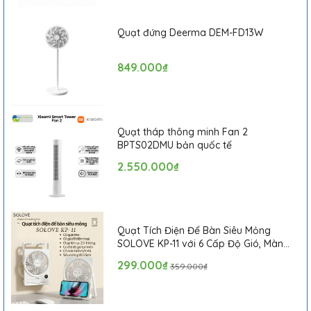
Quạt đứng Deerma DEM-FD13W
849.000₫
Quạt tháp thông minh Fan 2
BPTS02DMU bản quốc tế
2.550.000₫
Quạt Tích Điện Để Bàn Siêu Mỏng
SOLOVE KP-11 với 6 Cấp Độ Gió, Màn
Hình LCD, Tích Hợp Giá Đỡ Điện Thoại
299.000₫
359.000₫