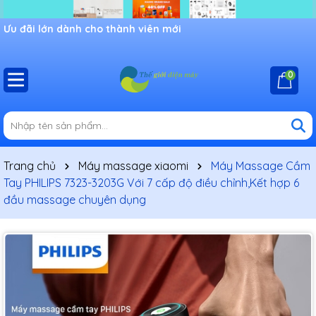
Ưu đãi lớn dành cho thành viên mới
0
Trang chủ
Máy massage xiaomi
Máy Massage Cầm
Tay PHILIPS 7323-3203G Với 7 cấp độ điều chỉnh,Kết hợp 6
đầu massage chuyên dụng