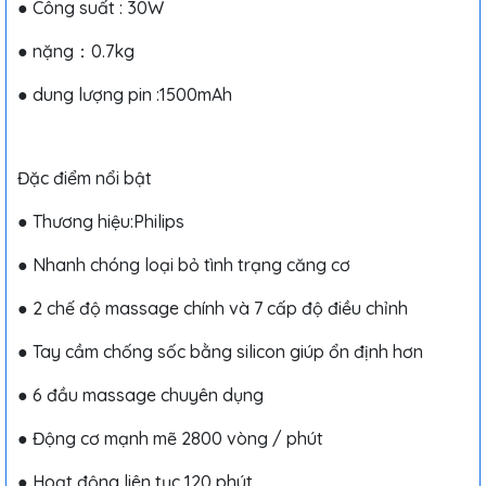
● Công suất : 30W
● nặng：0.7kg
● dung lượng pin :1500mAh
Đặc điểm nổi bật
● Thương hiệu:Philips
● Nhanh chóng loại bỏ tình trạng căng cơ
● 2 chế độ massage chính và 7 cấp độ điều chỉnh
● Tay cầm chống sốc bằng silicon giúp ổn định hơn
● 6 đầu massage chuyên dụng
● Động cơ mạnh mẽ 2800 vòng / phút
● Hoạt động liên tục 120 phút