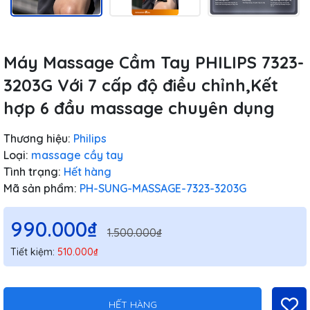
Máy Massage Cầm Tay PHILIPS 7323-
3203G Với 7 cấp độ điều chỉnh,Kết
hợp 6 đầu massage chuyên dụng
Thương hiệu:
Philips
Loại:
massage cầy tay
Tình trạng:
Hết hàng
Mã sản phẩm:
PH-SUNG-MASSAGE-7323-3203G
990.000₫
1.500.000₫
Tiết kiệm:
510.000₫
HẾT HÀNG