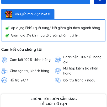
Khuyến mãi đặc biệt !!!
Áp dụng Phiếu quà tặng/ Mã giảm giá theo ngành hàng.
Giảm giá 3% khi mua từ 5 sản phẩm trở lên.
Cam kết của chúng tôi
Hoàn tiền 111% nếu hàng
Cam kết 100% chính hãng
giả
Mở hộp kiểm tra nhận
Giao tận tay khách hàng
hàng
Hỗ trợ 24/7
Đổi trả trong 7 ngày
CHÚNG TÔI LUÔN SẴN SÀNG
ĐỂ GIÚP ĐỠ BẠN