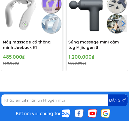
Máy massage cổ thông
Súng massage mini cầm
minh Jeeback K1
tay Mijia gen 3
485.000₫
1.200.000₫
650.000₫
1.500.000₫
ĐĂNG KÝ
Kết nối với chúng tôi: