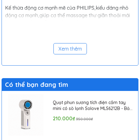
Kế thừa động cơ mạnh mẽ của PHILIPS,kiểu dáng nhỏ
động cơ mạnh,giúp cơ thể massage thư giãn thoải mái
hơn,mang theo dễ dàng,khởi đầu kỷ nguyên nhỏ của
máy massage công nghệ mới,5 cấp độ chuyển
đổi,massage thư giãn khoa học hơn,nhiều đầu massage
tùy chọn,kết hợp các phương pháp khác nhau như
Xem thêm
chườm ấm,xoa bóp, massage đa điểm,nhiều chức năng
kết hợp trong 1 máy.
Có thể bạn đang tìm
Quạt phun sương tích điện cầm tay
mini có sò lạnh Solove MLS6212B - Bảo
hành 1 tháng
210.000₫
350.000₫