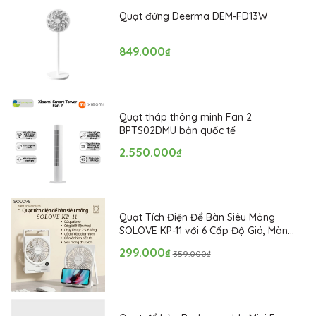
Quạt đứng Deerma DEM-FD13W
849.000₫
Quạt tháp thông minh Fan 2
BPTS02DMU bản quốc tế
2.550.000₫
Quạt Tích Điện Để Bàn Siêu Mỏng
SOLOVE KP-11 với 6 Cấp Độ Gió, Màn
Hình LCD, Tích Hợp Giá Đỡ Điện Thoại
299.000₫
359.000₫