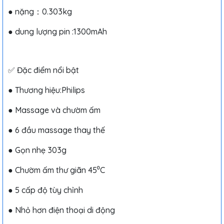
● nặng：0.303kg
● dung lượng pin :1300mAh
✅ Đặc điểm nổi bật
● Thương hiệu:Philips
● Massage và chườm ấm
● 6 đầu massage thay thế
● Gọn nhẹ 303g
● Chườm ấm thư giãn 45⁰C
● 5 cấp độ tùy chỉnh
● Nhỏ hơn điện thoại di động