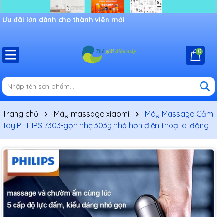
Ưu đãi lớn dành cho thành viên mới
0
Trang chủ
Máy massage xiaomi
Máy Massage Cầm
Tay PHILIPS 7303-gọn nhẹ 303g,nhỏ hơn điện thoại di động