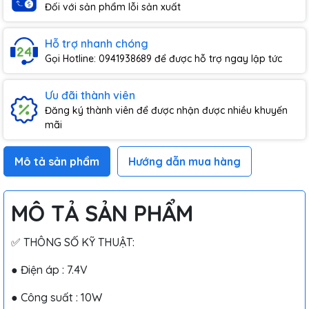
Đối với sản phẩm lỗi sản xuất
Hỗ trợ nhanh chóng
Gọi Hotline: 0941938689 để được hỗ trợ ngay lập tức
Ưu đãi thành viên
Đăng ký thành viên để được nhận được nhiều khuyến
mãi
Mô tả sản phẩm
Hướng dẫn mua hàng
MÔ TẢ SẢN PHẨM
✅ THÔNG SỐ KỸ THUẬT:
● Điện áp : 7.4V
● Công suất : 10W