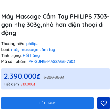
Máy Massage Cầm Tay PHILIPS 7303-
gọn nhẹ 303g,nhỏ hơn điện thoại di
động
Thương hiệu:
philips
Loại:
máy massage cầm tay
Tình trạng:
Hết hàng
Mã sản phẩm:
PH-SUNG-MASSAGE-7303
2.390.000₫
3.200.000₫
Tiết kiệm:
810.000₫
HẾT HÀNG