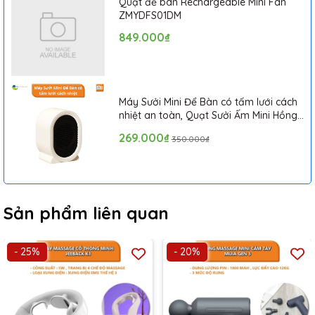
Quạt để bàn Rechargeable Mini Fan
ZMYDFS01DM
849.000₫
Máy Sưởi Mini Để Bàn có tấm lưới cách
nhiệt an toàn, Quạt Sưởi Ấm Mini Hồng
Ngoại Tiện Lợi
269.000₫
350.000₫
Sản phẩm liên quan
- 25%
- 20%