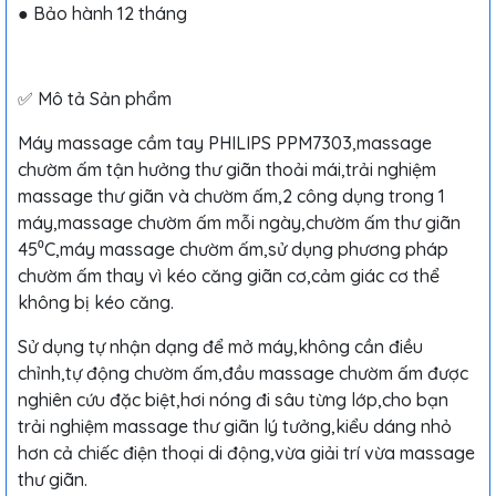
● Bảo hành 12 tháng
✅ Mô tả Sản phẩm
Máy massage cầm tay PHILIPS PPM7303,massage
chườm ấm tận hưởng thư giãn thoải mái,trải nghiệm
massage thư giãn và chườm ấm,2 công dụng trong 1
máy,massage chườm ấm mỗi ngày,chườm ấm thư giãn
45⁰C,máy massage chườm ấm,sử dụng phương pháp
chườm ấm thay vì kéo căng giãn cơ,cảm giác cơ thể
không bị kéo căng.
Sử dụng tự nhận dạng để mở máy,không cần điều
chỉnh,tự động chườm ấm,đầu massage chườm ấm được
nghiên cứu đặc biệt,hơi nóng đi sâu từng lớp,cho bạn
trải nghiệm massage thư giãn lý tưởng,kiểu dáng nhỏ
hơn cả chiếc điện thoại di động,vừa giải trí vừa massage
thư giãn.