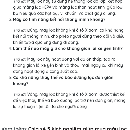
Trả lời:
Máy lọc này sử dụng hệ thống lọc đa lớp, kết hợp
giữa màng lọc HEPA và màng lọc than hoạt tính, giúp loại
bỏ hiệu quả các hạt bụi, vi khuẩn, và chất gây dị ứng.
Máy có tính năng kết nối thông minh không?
Trả lời:
Đúng, máy lọc không khí ô tô Xiaomi có khả năng
kết nối thông minh, cho phép người dùng theo dõi và điều
khiển từ xa qua ứng dụng di động.
Làm thế nào máy giữ cho không gian lái xe yên tĩnh?
Trả lời:
Máy lọc này hoạt động với độ ồn thấp, tạo ra
không gian lái xe yên bình và thoải mái, ngay cả khi máy
đang hoạt động ở công suất cao.
Có khả năng thay thế và bảo dưỡng lọc đơn giản
không?
Trả lời:
Vâng, máy lọc không khí ô tô Xiaomi được thiết kế
để việc thay thế và bảo dưỡng lọc trở nên đơn giản, mang
lại sự thuận tiện tối đa cho người dùng.
Xem thêm:
Chia sẻ 5 kinh nghiệm giúp mua máy lọc