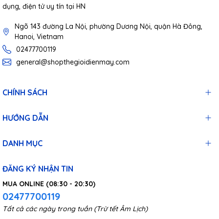
dụng, điện tử uy tín tại HN
Ngõ 143 đường La Nội, phường Dương Nội, quận Hà Đông,
Hanoi, Vietnam
02477700119
general@shopthegioidienmay.com
CHÍNH SÁCH
HƯỚNG DẪN
DANH MỤC
ĐĂNG KÝ NHẬN TIN
MUA ONLINE (08:30 - 20:30)
02477700119
Tất cả các ngày trong tuần (Trừ tết Âm Lịch)