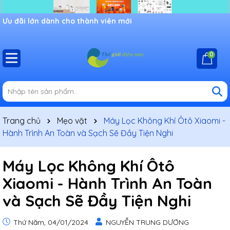
Ưu đãi lớn dành cho thành viên mới
0
Trang chủ
Mẹo vặt
Máy Lọc Không Khí Ôtô Xiaomi -
Hành Trình An Toàn và Sạch Sẽ Đầy Tiện Nghi
Máy Lọc Không Khí Ôtô
Xiaomi - Hành Trình An Toàn
và Sạch Sẽ Đầy Tiện Nghi
Thứ Năm, 04/01/2024
NGUYỄN TRUNG DƯƠNG