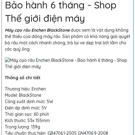
Bảo hành 6 tháng - Shop
Thế giới điện máy
Máy cạo râu Enchen BlackStone
được xem là vật dụng không
thể thiếu của đấng mày râu. Sản phẩm có khả năng giải quyết
bộ râu một cách nhanh chóng, trả lại vẻ đẹp trai lịch lãm cho
các quý ông.
Thông số chi tiết
Thương hiệu: Enchen
Model: BlackStone
Công suất định mức: 5W
Điện áp định mức: 5V
Thời gian sạc: 60 phút
Kích thước: 53x 155mm
Trọng lượng: 139g
Tiêu chuẩn thực hiện: GB4706.1-2005 GN4706.9-2008