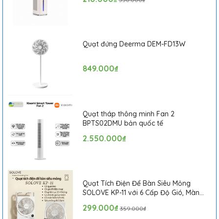
Quạt đứng Deerma DEM-FD13W
849.000₫
Quạt tháp thông minh Fan 2
BPTS02DMU bản quốc tế
2.550.000₫
Quạt Tích Điện Để Bàn Siêu Mỏng
SOLOVE KP-11 với 6 Cấp Độ Gió, Màn
Hình LCD, Tích Hợp Giá Đỡ Điện Thoại
299.000₫
359.000₫