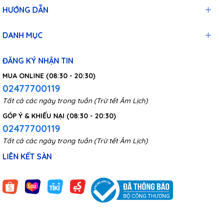
HƯỚNG DẪN
DANH MỤC
ĐĂNG KÝ NHẬN TIN
MUA ONLINE (08:30 - 20:30)
02477700119
Tất cả các ngày trong tuần (Trừ tết Âm Lịch)
GÓP Ý & KHIẾU NẠI (08:30 - 20:30)
02477700119
Tất cả các ngày trong tuần (Trừ tết Âm Lịch)
Với giao diện sạc USB Type-C người dùng có thể kết nối máy
LIÊN KẾT SÀN
cạo râu với điện thoại di động, máy tính bảng, ổ cắm,... để
cung cấp năng lượng một cách nhanh chóng. Máy cạo râu còn
được trang bị hệ thống sạc thông minh có thiết kế chống quá
tải và bảo vệ mạch. Khi nguồn điện không đủ hoặc khi máy
hết pin đèn đỏ sẽ nhấp nháy. Khi pin được sạc đầy hoặc khi sử
dụng thì đèn sẽ hiện màu xanh.