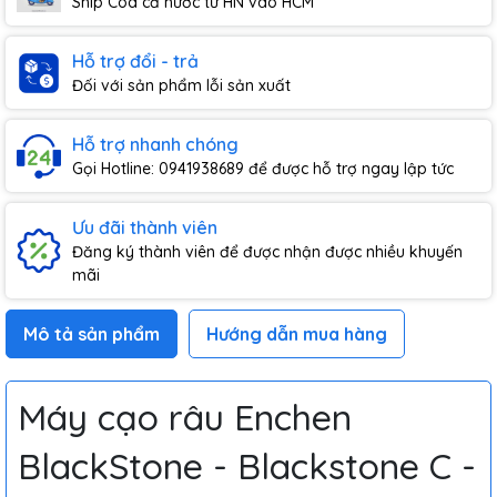
Ship Cod cả nước từ HN vào HCM
Hỗ trợ đổi - trả
Đối với sản phẩm lỗi sản xuất
Hỗ trợ nhanh chóng
Gọi Hotline: 0941938689 để được hỗ trợ ngay lập tức
Ưu đãi thành viên
Đăng ký thành viên để được nhận được nhiều khuyến
mãi
Mô tả sản phẩm
Hướng dẫn mua hàng
Máy cạo râu Enchen
BlackStone - Blackstone C -