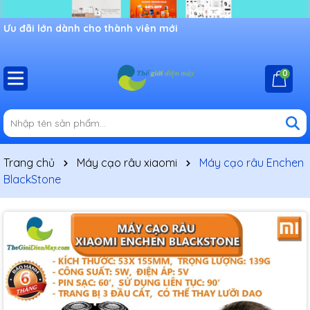
Ưu đãi lớn dành cho thành viên mới
0
Trang chủ
Máy cạo râu xiaomi
Máy cạo râu Enchen
BlackStone