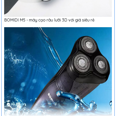
BOMIDI M5 - máy cạo râu lưỡi 3D với giá siêu rẻ