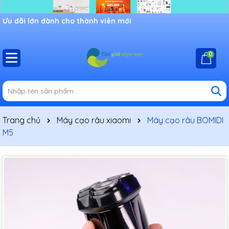
Ưu đãi lớn dành cho thành viên mới
0
Trang chủ
Máy cạo râu xiaomi
Máy cạo râu BOMIDI
M5