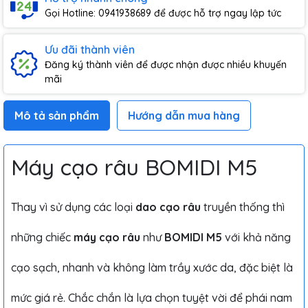
Gọi Hotline: 0941938689 để được hỗ trợ ngay lập tức
Ưu đãi thành viên
Đăng ký thành viên để được nhận được nhiều khuyến
mãi
Mô tả sản phẩm
Hướng dẫn mua hàng
Máy cạo râu BOMIDI M5
Thay vì sử dụng các loại
dao cạo râu
truyền thống thì
những chiếc
máy cạo râu
như
BOMIDI M5
với khả năng
cạo sạch, nhanh và không làm trầy xước da, đặc biệt là
mức giá rẻ. Chắc chắn là lựa chọn tuyệt vời để phái nam