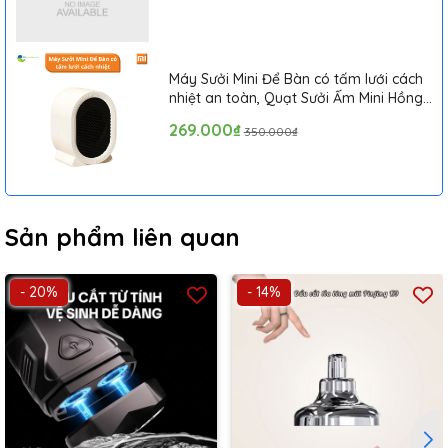
Máy Sưởi Mini Để Bàn có tấm lưới cách
nhiệt an toàn, Quạt Sưởi Ấm Mini Hồng
Ngoại Tiện Lợi
269.000₫
350.000₫
Sản phẩm liên quan
- 20%
- 14%
Công suất mạnh mẽ, cạo sạch hơn