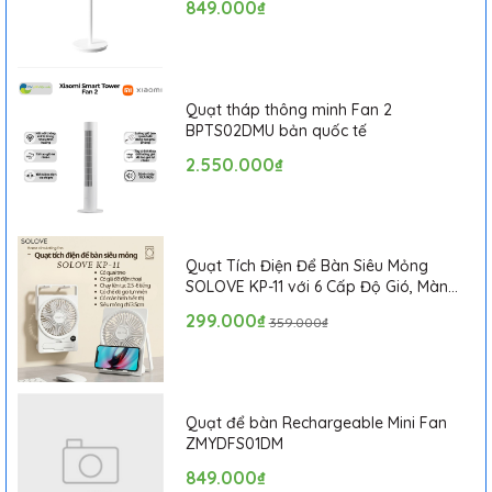
849.000₫
Quạt tháp thông minh Fan 2
BPTS02DMU bản quốc tế
2.550.000₫
Quạt Tích Điện Để Bàn Siêu Mỏng
SOLOVE KP-11 với 6 Cấp Độ Gió, Màn
Hình LCD, Tích Hợp Giá Đỡ Điện Thoại
299.000₫
359.000₫
Mặt sau của
máy cạo râu 3 lưỡi
Bomidi
còn được tích
hợp thêm một dao cạo phụ với phần nắp bật lên, để
Quạt để bàn Rechargeable Mini Fan
bạn có thể dễ dàng cắt tỉa những sợi râu ngắn, mỏng
ZMYDFS01DM
hoặc tạo kiểu lông mày linh hoạt hơn.
849.000₫