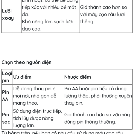
tiếp xúc với nhiều bề mặt
Giá thành cao hơn so
Lưỡi
da.
với máy cạo râu lưỡi
xoay
Khả năng làm sạch lưỡi
thẳng.
dao cao.
Chọn theo nguồn điện
Loại
Ưu điểm
Nhược điểm
pin
Dễ dàng thay pin ở
Pin AA hoặc pin tiểu có dung
Pin
mọi nơi, nhỏ gọn dễ
lượng thấp, phải thường xuyên
AA
mang theo.
thay pin.
Sử dụng điện trực tiếp,
Pin
Giá thành cao hơn so với máy
tích lũy được năng
sạc
dùng pin thông thường.
lượng lớn.
Từ bảng trên, nếu bạn có nhu cầu sử dụng máy cạo râu