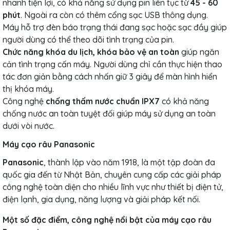
nhanh tiện lợi, có khả năng sử dụng pin liên tục từ
45 - 60
phút
. Ngoài ra còn có thêm cổng sạc USB thông dụng.
Máy hỗ trợ đèn báo trạng thái đang sạc hoặc sạc đầy giúp
người dùng có thể theo dõi tình trạng của pin.
Chức năng khóa du lịch, khóa bảo vệ an toàn
giúp ngăn
cản tình trạng cấn máy. Người dùng chỉ cần thực hiện thao
tác đơn giản bằng cách nhấn giữ 3 giây để màn hình hiển
thị khóa máy.
Công nghệ
chống thấm nước chuẩn IPX7
có khả năng
chống nước an toàn tuyệt đối giúp máy sử dụng an toàn
dưới vòi nước.
Máy cạo râu Panasonic
Panasonic
, thành lập vào năm 1918, là một tập đoàn đa
quốc gia đến từ Nhật Bản, chuyên cung cấp các giải pháp
công nghệ toàn diện cho nhiều lĩnh vực như thiết bị điện tử,
điện lạnh, gia dụng, năng lượng và giải pháp kết nối.
Một số đặc điểm, công nghệ nổi bật của máy cạo râu