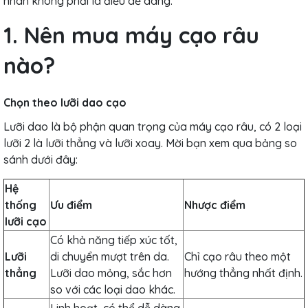
nhân không phải là điều dễ dàng.
1. Nên mua máy cạo râu
nào?
Chọn theo lưỡi dao cạo
Lưỡi dao là bộ phận quan trọng của máy cạo râu, có 2 loại
lưỡi 2 là lưỡi thẳng và lưỡi xoay. Mời bạn xem qua bảng so
sánh dưới đây:
Hệ
thống
Ưu điểm
Nhược điểm
lưỡi cạo
Có khả năng tiếp xúc tốt,
Lưỡi
di chuyển mượt trên da.
Chỉ cạo râu theo một
thẳng
Lưỡi dao mỏng, sắc hơn
hướng thẳng nhất định.
so với các loại dao khác.
Linh hoạt, có thể dễ dàng