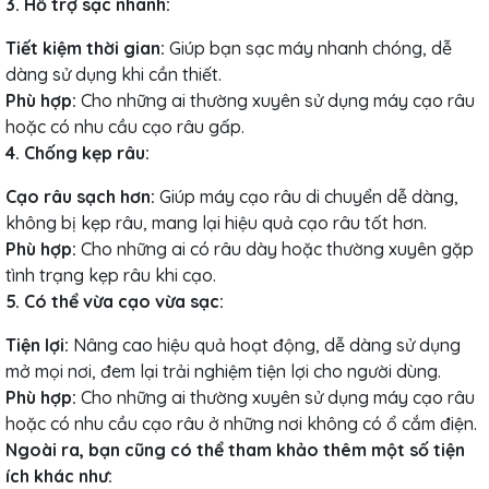
3. Hỗ trợ sạc nhanh:
Tiết kiệm thời gian:
Giúp bạn sạc máy nhanh chóng, dễ
dàng sử dụng khi cần thiết.
Phù hợp:
Cho những ai thường xuyên sử dụng máy cạo râu
hoặc có nhu cầu cạo râu gấp.
4. Chống kẹp râu:
Cạo râu sạch hơn:
Giúp máy cạo râu di chuyển dễ dàng,
không bị kẹp râu, mang lại hiệu quả cạo râu tốt hơn.
Phù hợp:
Cho những ai có râu dày hoặc thường xuyên gặp
tình trạng kẹp râu khi cạo.
5. Có thể vừa cạo vừa sạc:
Tiện lợi:
Nâng cao hiệu quả hoạt động, dễ dàng sử dụng
mở mọi nơi, đem lại trải nghiệm tiện lợi cho người dùng.
Phù hợp:
Cho những ai thường xuyên sử dụng máy cạo râu
hoặc có nhu cầu cạo râu ở những nơi không có ổ cắm điện.
Ngoài ra, bạn cũng có thể tham khảo thêm một số tiện
ích khác như: