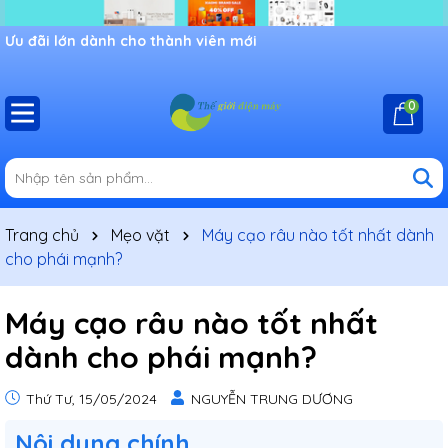
Chào mừng bạn đến với cửa hàng Shop thế giới điện máy,
khuyến mãi đang chờ đợi bạn
0
Trang chủ
Mẹo vặt
Máy cạo râu nào tốt nhất dành
cho phái mạnh?
Máy cạo râu nào tốt nhất
dành cho phái mạnh?
Thứ Tư, 15/05/2024
NGUYỄN TRUNG DƯƠNG
Nôi dung chính