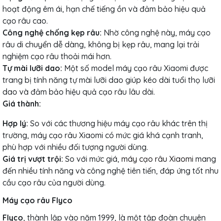
hoạt động êm ái, hạn chế tiếng ồn và đảm bảo hiệu quả
cạo râu cao.
Công nghệ chống kẹp râu:
Nhờ công nghệ này, máy cạo
râu di chuyển dễ dàng, không bị kẹp râu, mang lại trải
nghiệm cạo râu thoải mái hơn.
Tự mài lưỡi dao:
Một số model máy cạo râu Xiaomi được
trang bị tính năng tự mài lưỡi dao giúp kéo dài tuổi thọ lưỡi
dao và đảm bảo hiệu quả cạo râu lâu dài.
Giá thành:
Hợp lý:
So với các thương hiệu máy cạo râu khác trên thị
trường, máy cạo râu Xiaomi có mức giá khá cạnh tranh,
phù hợp với nhiều đối tượng người dùng.
Giá trị vượt trội:
So với mức giá,
máy cạo râu Xiaomi
mang
đến nhiều tính năng và công nghệ tiên tiến, đáp ứng tốt nhu
cầu cạo râu của người dùng.
Máy cạo râu Flyco
Flyco
, thành lập vào năm 1999, là một tập đoàn chuyên