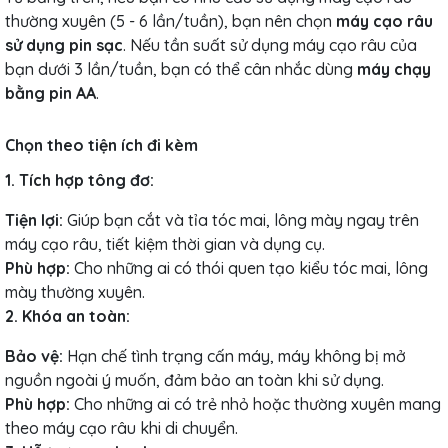
thường xuyên (5 - 6 lần/tuần), bạn nên chọn
máy cạo râu
sử dụng pin sạc
. Nếu tần suất sử dụng máy cạo râu của
bạn dưới 3 lần/tuần, bạn có thể cân nhắc dùng
máy chạy
bằng pin AA
.
Chọn theo tiện ích đi kèm
1. Tích hợp tông đơ:
Tiện lợi:
Giúp bạn cắt và tỉa tóc mai, lông mày ngay trên
máy cạo râu, tiết kiệm thời gian và dụng cụ.
Phù hợp:
Cho những ai có thói quen tạo kiểu tóc mai, lông
mày thường xuyên.
2. Khóa an toàn:
Bảo vệ:
Hạn chế tình trạng cấn máy, máy không bị mở
nguồn ngoài ý muốn, đảm bảo an toàn khi sử dụng.
Phù hợp:
Cho những ai có trẻ nhỏ hoặc thường xuyên mang
theo máy cạo râu khi di chuyển.