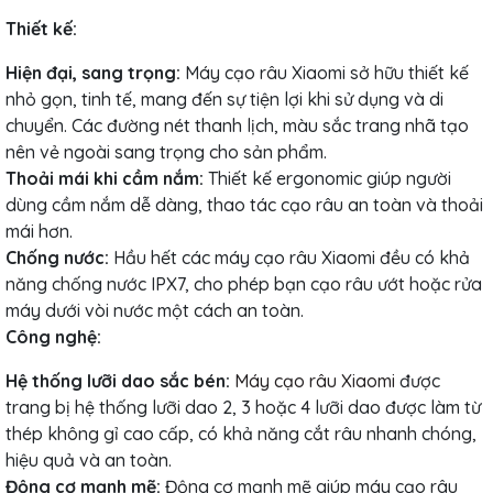
Thiết kế:
Hiện đại, sang trọng:
Máy cạo râu Xiaomi sở hữu thiết kế
nhỏ gọn, tinh tế, mang đến sự tiện lợi khi sử dụng và di
chuyển. Các đường nét thanh lịch, màu sắc trang nhã tạo
nên vẻ ngoài sang trọng cho sản phẩm.
Thoải mái khi cầm nắm:
Thiết kế ergonomic giúp người
dùng cầm nắm dễ dàng, thao tác cạo râu an toàn và thoải
mái hơn.
Chống nước:
Hầu hết các máy cạo râu Xiaomi đều có khả
năng chống nước IPX7, cho phép bạn cạo râu ướt hoặc rửa
máy dưới vòi nước một cách an toàn.
Công nghệ:
Hệ thống lưỡi dao sắc bén:
Máy cạo râu Xiaomi
được
trang bị hệ thống lưỡi dao 2, 3 hoặc 4 lưỡi dao được làm từ
thép không gỉ cao cấp, có khả năng cắt râu nhanh chóng,
hiệu quả và an toàn.
Động cơ mạnh mẽ:
Động cơ mạnh mẽ giúp máy cạo râu