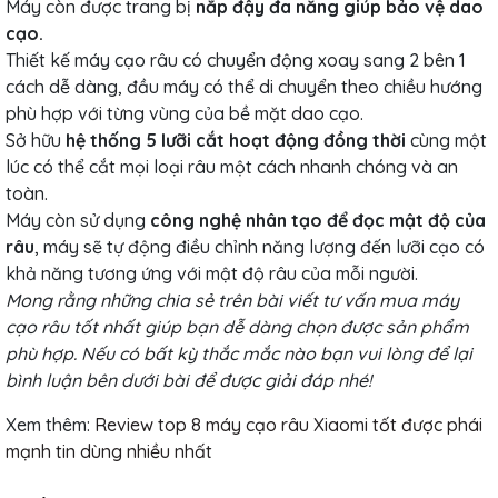
Máy còn được trang bị
nắp đậy đa năng giúp bảo vệ dao
cạo.
Thiết kế máy cạo râu có chuyển động xoay sang 2 bên 1
cách dễ dàng, đầu máy có thể di chuyển theo chiều hướng
phù hợp với từng vùng của bề mặt dao cạo.
Sở hữu
hệ thống 5 lưỡi cắt hoạt động đồng thời
cùng một
lúc có thể cắt mọi loại râu một cách nhanh chóng và an
toàn.
Máy còn sử dụng
công nghệ nhân tạo để đọc mật độ của
râu
, máy sẽ tự động điều chỉnh năng lượng đến lưỡi cạo có
khả năng tương ứng với mật độ râu của mỗi người.
Mong rằng những chia sẻ trên bài viết tư vấn mua máy
cạo râu tốt nhất giúp bạn dễ dàng chọn được sản phẩm
phù hợp. Nếu có bất kỳ thắc mắc nào bạn vui lòng để lại
bình luận bên dưới bài để được giải đáp nhé!
Xem thêm:
Review top 8 máy cạo râu Xiaomi tốt được phái
mạnh tin dùng nhiều nhất