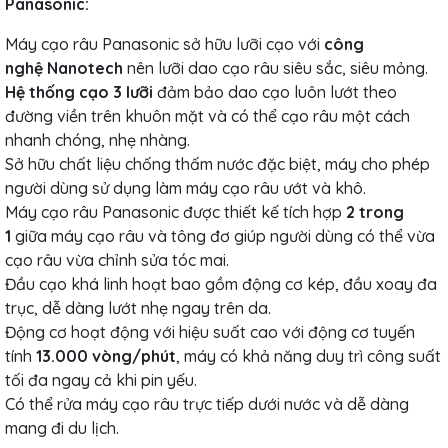
Panasonic:
Máy cạo râu Panasonic sở hữu lưỡi cạo với
công
nghệ Nanotech
nên lưỡi dao cạo râu siêu sắc, siêu mỏng.
Hệ thống cạo 3 lưỡi
đảm bảo dao cạo luôn lướt theo
đường viền trên khuôn mặt và có thể cạo râu một cách
nhanh chóng, nhẹ nhàng.
Sở hữu chất liệu chống thấm nước đặc biệt, máy cho phép
người dùng sử dụng làm máy cạo râu ướt và khô.
Máy cạo râu Panasonic được thiết kế tích hợp
2 trong
1
giữa máy cạo râu và tông đơ giúp người dùng có thể vừa
cạo râu vừa chỉnh sửa tóc mai.
Đầu cạo khá linh hoạt bao gồm động cơ kép, đầu xoay đa
trục, dễ dàng lướt nhẹ ngay trên da.
Động cơ hoạt động với hiệu suất cao với động cơ tuyến
tính
13.000 vòng/phút
, máy có khả năng duy trì công suất
tối đa ngay cả khi pin yếu.
Có thể rửa máy cạo râu trực tiếp dưới nước và dễ dàng
mang đi du lịch.