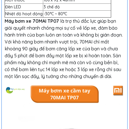
Kích thước
106 x 92 x 48mm
Đèn LED
3 chế độ
Nhiệt độ hoạt động
-30°C ~ 80°C
Máy bơm xe 70MAI TP07
là trợ thủ đắc lực giúp bạn
giải quyết nhanh chóng mọi sự cố về lốp xe, đảm bảo
hành trình của bạn luôn an toàn và không bị gián đoạn.
Với khả năng bơm nhanh vượt trội, 70MAI chỉ mất
khoảng 90 giây để bơm căng lốp xe của bạn và chưa
đầy 5 phút để bơm đầy một lốp xe bị xì hoàn toàn. Sản
phẩm này không chỉ mạnh mẽ mà còn vô cùng bền bỉ,
có thể bơm liên tục 14 lốp xe hoặc 3 lốp xe rỗng chỉ sau
một lần sạc đầy, lý tưởng cho những chuyến đi dài.