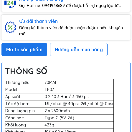
Gọi Hotline: 0941938689 để được hỗ trợ ngay lập tức
Ưu đãi thành viên
Đăng ký thành viên để được nhận được nhiều khuyến
mãi
Mô tả sản phẩm
Hướng dẫn mua hàng
THÔNG SỐ
Thương hiệu
70MAI
Model
TP07
Áp suất
0.2–10.3 Bar / 3–150 psi
Tốc độ bơm
13L/phút @ 40psi, 26L/phút @ 0psi
Dung lượng pin
2 x 2600mAh
Cổng sạc
Type-C (5V-2A)
Khối lượng
423g