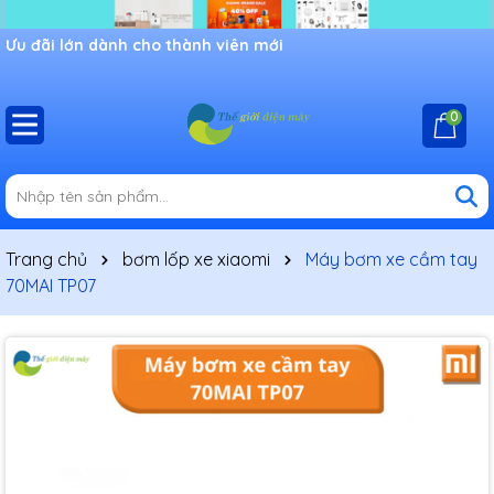
Ưu đãi lớn dành cho thành viên mới
0
Trang chủ
bơm lốp xe xiaomi
Máy bơm xe cầm tay
70MAI TP07