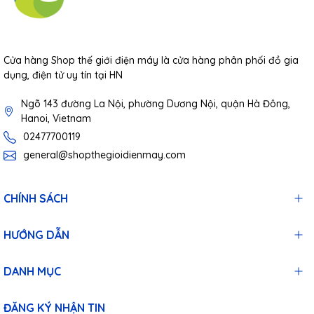
Cửa hàng Shop thế giới điện máy là cửa hàng phân phối đồ gia
dụng, điện tử uy tín tại HN
Ngõ 143 đường La Nội, phường Dương Nội, quận Hà Đông,
Hanoi, Vietnam
02477700119
general@shopthegioidienmay.com
CHÍNH SÁCH
HƯỚNG DẪN
Máy bơm lốp xe 70MAI
không chỉ gây ấn tượng bởi
thiết kế nhỏ gọn mà còn bởi hiệu suất bơm mạnh mẽ,
DANH MỤC
giúp bạn giải quyết sự cố lốp xe một cách nhanh chóng
và hiệu quả. Với tốc độ bơm đáng kinh ngạc, máy chỉ
ĐĂNG KÝ NHẬN TIN