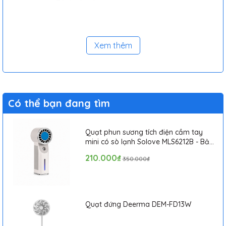
Xem thêm
Có thể bạn đang tìm
Quạt phun sương tích điện cầm tay
mini có sò lạnh Solove MLS6212B - Bảo
hành 1 tháng
210.000₫
350.000₫
Quạt đứng Deerma DEM-FD13W