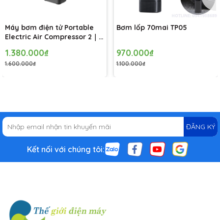
Máy bơm điện tử Portable
Bơm lốp 70mai TP05
Electric Air Compressor 2｜
Tự ngắt khi đủ áp｜Hiển thị
1.380.000₫
970.000₫
áp suất số｜Nhỏ gọn, dễ
1.600.000₫
1.100.000₫
mang theo
ĐĂNG KÝ
Kết nối với chúng tôi:
Tốc độ siêu nhanh 90 giây