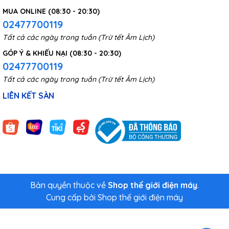
mất khoảng 90 giây để bơm căng một lốp và chưa đầy
MUA ONLINE (08:30 - 20:30)
5 phút để bơm đầy một lốp xe bị xì hoàn toàn.
02477700119
Tất cả các ngày trong tuần (Trừ tết Âm Lịch)
GÓP Ý & KHIẾU NẠI (08:30 - 20:30)
02477700119
Tất cả các ngày trong tuần (Trừ tết Âm Lịch)
LIÊN KẾT SÀN
Bản quyền thuộc về
Shop thế giới điện máy
.
Cung cấp bởi
Shop thế giới điện máy