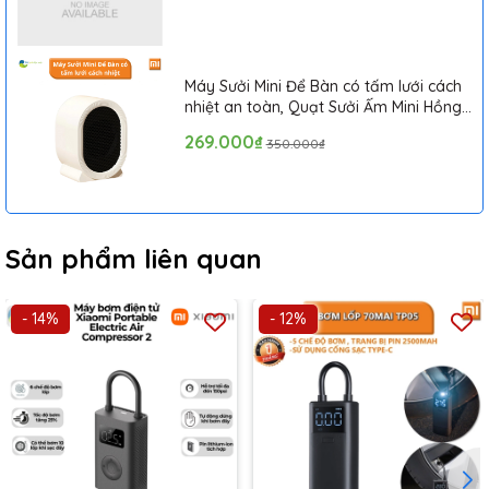
Máy Sưởi Mini Để Bàn có tấm lưới cách
nhiệt an toàn, Quạt Sưởi Ấm Mini Hồng
Ngoại Tiện Lợi
269.000₫
Kích thước nhỏ gọn 106 × 92 × 48mm là một điểm cộng
350.000₫
lớn, cho phép bạn cất gọn máy bơm trong bất kỳ không
gian nhỏ nào. Bạn có thể dễ dàng để nó trong cốp xe,
ngăn chứa đồ, balo hay thậm chí là hộc đựng găng tay
mà không chiếm nhiều diện tích. Thiết kế tinh tế, hiện đại
Sản phẩm liên quan
cùng với lớp vỏ bền bỉ không chỉ mang lại vẻ ngoài ấn
tượng mà còn đảm bảo độ bền cao, chống chịu tốt
- 14%
- 12%
trước những va đập nhẹ trong quá trình di chuyển.