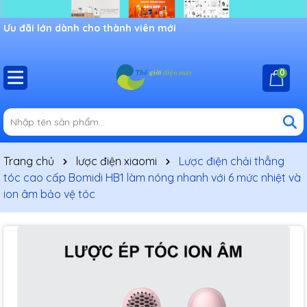
Ưu đãi lớn dành cho thành viên mới
0
Trang chủ
lược điện xiaomi
Lược điện chải thẳng
tóc cao cấp Bomidi HB1 làm nóng nhanh với 6 mức nhiệt và
ion âm bảo vệ tóc