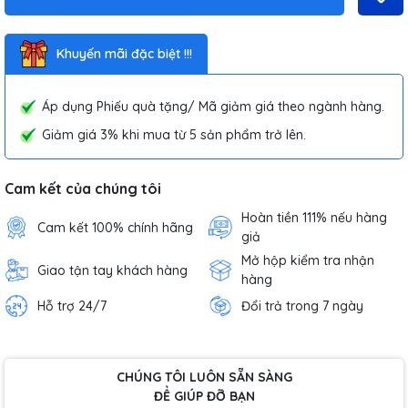
Khuyến mãi đặc biệt !!!
Áp dụng Phiếu quà tặng/ Mã giảm giá theo ngành hàng.
Giảm giá 3% khi mua từ 5 sản phẩm trở lên.
Cam kết của chúng tôi
Hoàn tiền 111% nếu hàng
Cam kết 100% chính hãng
giả
Mở hộp kiểm tra nhận
Giao tận tay khách hàng
hàng
Hỗ trợ 24/7
Đổi trả trong 7 ngày
CHÚNG TÔI LUÔN SẴN SÀNG
ĐỂ GIÚP ĐỠ BẠN