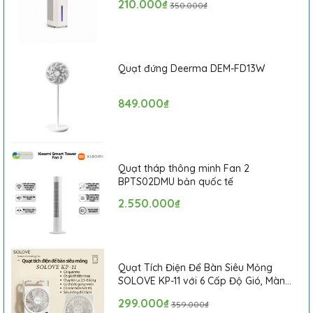
210.000₫
350.000₫
Quạt đứng Deerma DEM-FD13W
849.000₫
Quạt tháp thông minh Fan 2
BPTS02DMU bản quốc tế
2.550.000₫
Quạt Tích Điện Để Bàn Siêu Mỏng
SOLOVE KP-11 với 6 Cấp Độ Gió, Màn
Hình LCD, Tích Hợp Giá Đỡ Điện Thoại
299.000₫
359.000₫