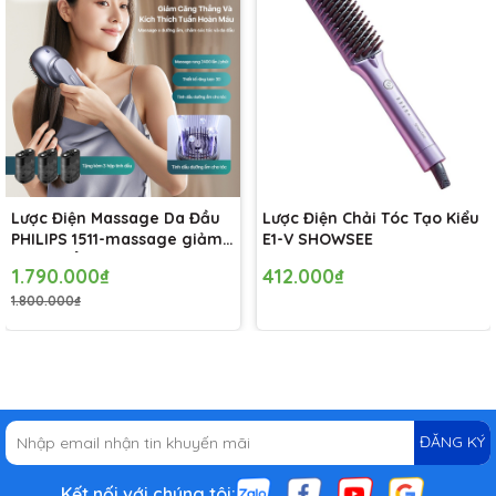
Lược Điện Massage Da Đầu
Lược Điện Chải Tóc Tạo Kiểu
PHILIPS 1511-massage giảm
E1-V SHOWSEE
căng thẳng và kích thích
1.790.000₫
412.000₫
tuần hoàn máu,tinh dầu
1.800.000₫
dưỡng ẩm chăm sóc tóc
ĐĂNG KÝ
Kết nối với chúng tôi: