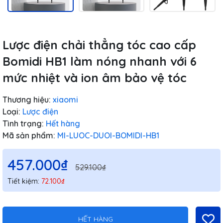
Lược điện chải thẳng tóc cao cấp
Bomidi HB1 làm nóng nhanh với 6
mức nhiệt và ion âm bảo vệ tóc
Thương hiệu:
xiaomi
Loại:
Lược điện
Tình trạng:
Hết hàng
Mã sản phẩm:
MI-LUOC-DUOI-BOMIDI-HB1
457.000₫
529.100₫
Tiết kiệm:
72.100₫
HẾT HÀNG