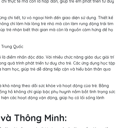
hỉ thực tế mà còn là hấp dẫn, giúp trẻ em phát triển tư duy
 chi tiết, từ vỏ ngoại hình đến giao diện sử dụng. Thiết kế
ông chỉ làm hài lòng trẻ nhỏ mà còn làm rung động trái tim
iúp trẻ nhận biết thời gian mà còn là nguồn cảm hứng để họ
à điểm nhấn độc đáo. Với nhiều chức năng giáo dục giải trí
rong quá trình phát triển tư duy cho trẻ. Các ứng dụng học tập
và ham học, giúp trẻ dễ dàng tiếp cận và hiểu bản thân qua
à khả năng theo dõi sức khỏe và hoạt động của trẻ. Bằng
đồng hồ không chỉ giúp bậc phụ huynh nắm bắt tình trạng sức
 hiện các hoạt động vận động, giúp họ có lối sống lành
và Thông Minh: