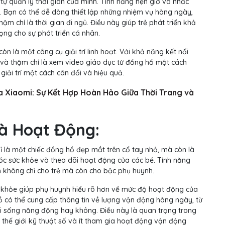
tự quản lý thời gian của mình. Tính năng hẹn giờ và nhắc
n. Bạn có thể dễ dàng thiết lập những nhiệm vụ hàng ngày,
hậm chí là thời gian đi ngủ. Điều này giúp trẻ phát triển khả
ọng cho sự phát triển cá nhân.
òn là một công cụ giải trí linh hoạt. Với khả năng kết nối
h và thậm chí là xem video giáo dục từ đồng hồ một cách
 giải trí một cách cân đối và hiệu quả.
 Xiaomi: Sự Kết Hợp Hoàn Hảo Giữa Thời Trang và
à Hoạt Động:
 là một chiếc đồng hồ đẹp mắt trên cổ tay nhỏ, mà còn là
c sức khỏe và theo dõi hoạt động của các bé. Tính năng
ch không chỉ cho trẻ mà còn cho bậc phụ huynh.
c khỏe giúp phụ huynh hiểu rõ hơn về mức độ hoạt động của
ồ có thể cung cấp thông tin về lượng vận động hàng ngày, từ
lối sống năng động hay không. Điều này là quan trọng trong
o thế giới kỹ thuật số và ít tham gia hoạt động vận động