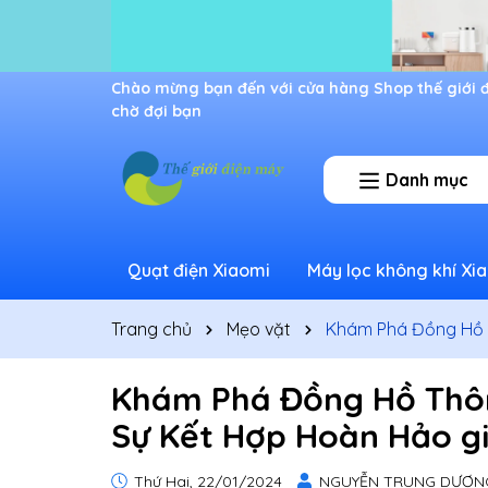
Ưu đãi lớn dành cho thành viên mới
Danh mục
Quạt điện Xiaomi
Máy lọc không khí Xi
Trang chủ
Mẹo vặt
Khám Phá Đồng Hồ T
Khám Phá Đồng Hồ Thôn
Sự Kết Hợp Hoàn Hảo giữ
Thứ Hai, 22/01/2024
NGUYỄN TRUNG DƯƠN