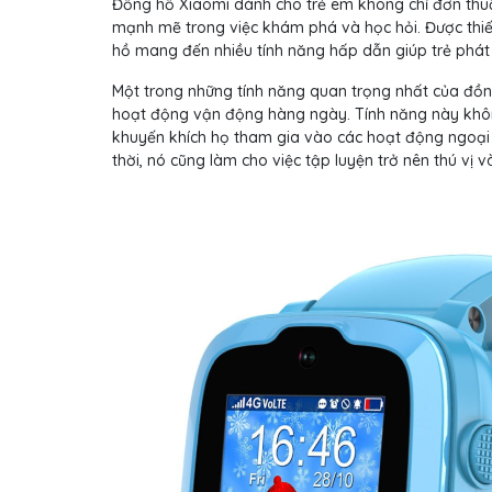
Đồng hồ Xiaomi dành cho trẻ em không chỉ đơn thuầ
mạnh mẽ trong việc khám phá và học hỏi. Được thiết
hồ mang đến nhiều tính năng hấp dẫn giúp trẻ phát t
Một trong những tính năng quan trọng nhất của đồn
hoạt động vận động hàng ngày. Tính năng này không
khuyến khích họ tham gia vào các hoạt động ngoại 
thời, nó cũng làm cho việc tập luyện trở nên thú vị và