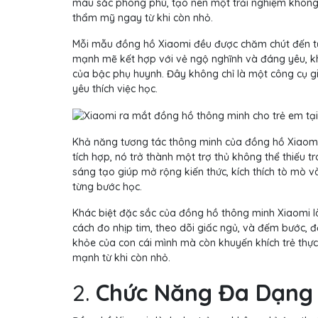
màu sắc phong phú, tạo nên một trải nghiệm không c
thẩm mỹ ngay từ khi còn nhỏ.
Mỗi mẫu đồng hồ Xiaomi đều được chăm chút đến từng
mạnh mẽ kết hợp với vẻ ngộ nghĩnh và đáng yêu, kh
của bậc phụ huynh. Đây không chỉ là một công cụ g
yêu thích việc học.
Khả năng tương tác thông minh của đồng hồ Xiaomi l
tích hợp, nó trở thành một trợ thủ không thể thiếu t
sáng tạo giúp mở rộng kiến thức, kích thích tò mò 
từng bước học.
Khác biệt đặc sắc của đồng hồ thông minh Xiaomi l
cách đo nhịp tim, theo dõi giấc ngủ, và đếm bước, 
khỏe của con cái mình mà còn khuyến khích trẻ thực
mạnh từ khi còn nhỏ.
2.
Chức Năng Đa Dạng 