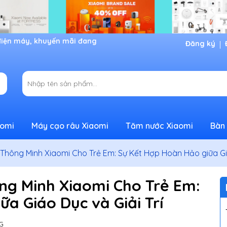
Đăng ký
aomi
Máy cạo râu Xiaomi
Tăm nước Xiaomi
Bàn 
hông Minh Xiaomi Cho Trẻ Em: Sự Kết Hợp Hoàn Hảo giữa Giá
g Minh Xiaomi Cho Trẻ Em:
a Giáo Dục và Giải Trí
G