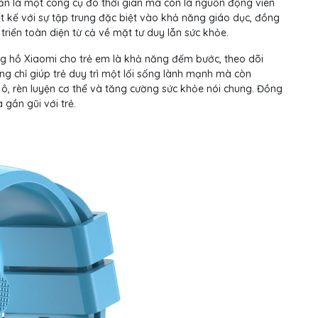
n là một công cụ đo thời gian mà còn là nguồn động viên
 kế với sự tập trung đặc biệt vào khả năng giáo dục, đồng
riển toàn diện từ cả về mặt tư duy lẫn sức khỏe.
g hồ Xiaomi cho trẻ em là khả năng đếm bước, theo dõi
 chỉ giúp trẻ duy trì một lối sống lành mạnh mà còn
ô, rèn luyện cơ thể và tăng cường sức khỏe nói chung. Đồng
 gần gũi với trẻ.