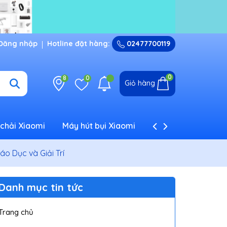
Đăng nhập
Hotline đặt hàng:
02477700119
0
8
0
Giỏ hàng
chải Xiaomi
Máy hút bụi Xiaomi
Máy tạo ẩm Xiaom
o Dục và Giải Trí
Danh mục tin tức
Trang chủ