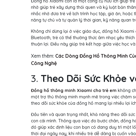
Đồng hồ Xiaomi còn là một công cụ hữu ích giúp trẻ 
nhở giúp trẻ xây dựng thói quen và kỷ luật bản thâ
nhắc nhở đứa trẻ về lịch trình học tập, giờ ăn, hoặc t
năng tự chủ và tự quản lý thời gian, kỹ năng quan tr
Không chỉ dừng lại ở việc giáo dục, đồng hồ Xiaomi c
Bluetooth, trẻ có thể thưởng thức âm nhạc yêu thíc
thuận lợi. Điều này giúp trẻ kết hợp giữa việc học và
Xem thêm:
Các Dòng Đồng Hồ Thông Minh Của
Công Nghệ
3.
Theo Dõi Sức Khỏe v
Đồng hồ thông minh Xiaomi cho trẻ em
không chỉ
một trợ thủ thông minh mạnh mẽ trong việc chăm só
theo dõi sức khỏe của đồng hồ mang lại nhiều lợi í
Đầu tiên và quan trọng nhất, khả năng theo dõi sứ
con cái mình. Thông qua việc đo bước chân, đồng h
đó giúp xác định liệu con bạn có đang duy trì một 
thời đại ngày nay, khi nhiều trẻ dễ dàng bị cuốn và