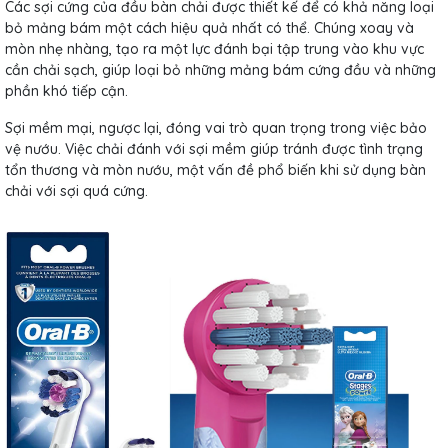
Các sợi cứng của đầu bàn chải được thiết kế để có khả năng loại
bỏ mảng bám một cách hiệu quả nhất có thể. Chúng xoay và
mòn nhẹ nhàng, tạo ra một lực đánh bại tập trung vào khu vực
cần chải sạch, giúp loại bỏ những mảng bám cứng đầu và những
phần khó tiếp cận.
Sợi mềm mại, ngược lại, đóng vai trò quan trọng trong việc bảo
vệ nướu. Việc chải đánh với sợi mềm giúp tránh được tình trạng
tổn thương và mòn nướu, một vấn đề phổ biến khi sử dụng bàn
chải với sợi quá cứng.