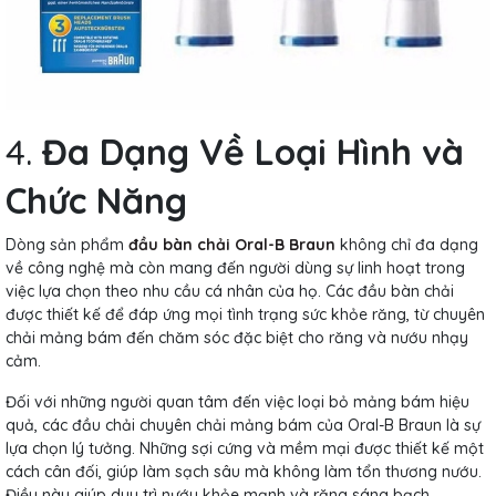
4.
Đa Dạng Về Loại Hình và
Chức Năng
Dòng sản phẩm
đầu bàn chải Oral-B Braun
không chỉ đa dạng
về công nghệ mà còn mang đến người dùng sự linh hoạt trong
việc lựa chọn theo nhu cầu cá nhân của họ. Các đầu bàn chải
được thiết kế để đáp ứng mọi tình trạng sức khỏe răng, từ chuyên
chải mảng bám đến chăm sóc đặc biệt cho răng và nướu nhạy
cảm.
Đối với những người quan tâm đến việc loại bỏ mảng bám hiệu
quả, các đầu chải chuyên chải mảng bám của Oral-B Braun là sự
lựa chọn lý tưởng. Những sợi cứng và mềm mại được thiết kế một
cách cân đối, giúp làm sạch sâu mà không làm tổn thương nướu.
Điều này giúp duy trì nướu khỏe mạnh và răng sáng bạch.