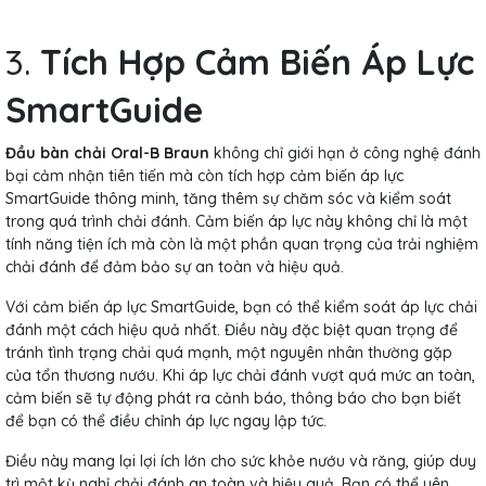
3.
Tích Hợp Cảm Biến Áp Lực
SmartGuide
Đầu bàn chải Oral-B Braun
không chỉ giới hạn ở công nghệ đánh
bại cảm nhận tiên tiến mà còn tích hợp cảm biến áp lực
SmartGuide thông minh, tăng thêm sự chăm sóc và kiểm soát
trong quá trình chải đánh. Cảm biến áp lực này không chỉ là một
tính năng tiện ích mà còn là một phần quan trọng của trải nghiệm
chải đánh để đảm bảo sự an toàn và hiệu quả.
Với cảm biến áp lực SmartGuide, bạn có thể kiểm soát áp lực chải
đánh một cách hiệu quả nhất. Điều này đặc biệt quan trọng để
tránh tình trạng chải quá mạnh, một nguyên nhân thường gặp
của tổn thương nướu. Khi áp lực chải đánh vượt quá mức an toàn,
cảm biến sẽ tự động phát ra cảnh báo, thông báo cho bạn biết
để bạn có thể điều chỉnh áp lực ngay lập tức.
Điều này mang lại lợi ích lớn cho sức khỏe nướu và răng, giúp duy
trì một kỳ nghỉ chải đánh an toàn và hiệu quả. Bạn có thể yên