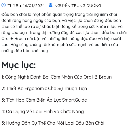
Thứ Ba, 16/01/2024
NGUYỄN TRUNG DƯƠNG
Đầu bàn chải là một phần quan trọng trong trải nghiệm chải
đánh răng hàng ngày của bạn, và việc lựa chọn đúng đầu bàn
chải có thể tạo ra sự khác biệt đáng kể trong sức khỏe nướu và
răng của bạn. Trong thị trường đầy đủ các lựa chọn, đầu bàn chải
Oral-B Braun nổi bật với những tính năng độc đáo và hiệu suất
cao. Hãy cùng chúng tôi khám phá sức mạnh và ưu điểm của
những đầu bàn chải này.
Mục lục:
1: Công Nghệ Đánh Bại Cảm Nhận Của Oral-B Braun
2: Thiết Kế Ergonomic Cho Sự Thuận Tiện
3: Tích Hợp Cảm Biến Áp Lực SmartGuide
4: Đa Dạng Về Loại Hình và Chức Năng
5: Hướng Dẫn Cụ Thể Cho Mỗi Loại Đầu Bàn Chải