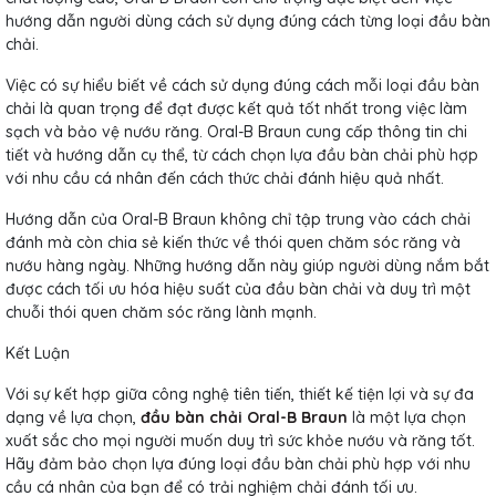
hướng dẫn người dùng cách sử dụng đúng cách từng loại đầu bàn
chải.
Việc có sự hiểu biết về cách sử dụng đúng cách mỗi loại đầu bàn
chải là quan trọng để đạt được kết quả tốt nhất trong việc làm
sạch và bảo vệ nướu răng. Oral-B Braun cung cấp thông tin chi
tiết và hướng dẫn cụ thể, từ cách chọn lựa đầu bàn chải phù hợp
với nhu cầu cá nhân đến cách thức chải đánh hiệu quả nhất.
Hướng dẫn của Oral-B Braun không chỉ tập trung vào cách chải
đánh mà còn chia sẻ kiến thức về thói quen chăm sóc răng và
nướu hàng ngày. Những hướng dẫn này giúp người dùng nắm bắt
được cách tối ưu hóa hiệu suất của đầu bàn chải và duy trì một
chuỗi thói quen chăm sóc răng lành mạnh.
Kết Luận
Với sự kết hợp giữa công nghệ tiên tiến, thiết kế tiện lợi và sự đa
dạng về lựa chọn,
đầu bàn chải Oral-B Braun
là một lựa chọn
xuất sắc cho mọi người muốn duy trì sức khỏe nướu và răng tốt.
Hãy đảm bảo chọn lựa đúng loại đầu bàn chải phù hợp với nhu
cầu cá nhân của bạn để có trải nghiệm chải đánh tối ưu.