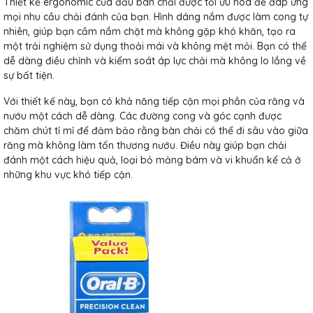
Thiết kế ergonomic của đầu bàn chải được tối ưu hóa để đáp ứng
mọi nhu cầu chải đánh của bạn. Hình dáng nắm được làm cong tự
nhiên, giúp bạn cầm nắm chặt mà không gặp khó khăn, tạo ra
một trải nghiệm sử dụng thoải mái và không mệt mỏi. Bạn có thể
dễ dàng điều chỉnh và kiểm soát áp lực chải mà không lo lắng về
sự bất tiện.
Với thiết kế này, bạn có khả năng tiếp cận mọi phần của răng và
nướu một cách dễ dàng. Các đường cong và góc cạnh được
chăm chút tỉ mỉ để đảm bảo rằng bàn chải có thể đi sâu vào giữa
răng mà không làm tổn thương nướu. Điều này giúp bạn chải
đánh một cách hiệu quả, loại bỏ mảng bám và vi khuẩn kể cả ở
những khu vực khó tiếp cận.