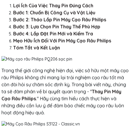
Lợi Ích Của Việc Thay Pin Đúng Cách
Bước 1: Chuẩn Bị Công Cụ và Vật Liệu
Bước 2: Tháo Lắp Pin Máy Cạo Râu Philips
Bước 3: Lựa Chọn Pin Thay Thế Phù Hợp
Bước 4: Lắp Đặt Pin Mới và Kiểm Tra
Mẹo Hữu Ích Đối Với Pin Máy Cạo Râu Philips
Tóm Tắt và Kết Luận
Trong thế giới công nghệ hiện đại, việc sở hữu một máy cạo
râu Philips không chỉ mang lại trải nghiệm cạo râu tốt mà
còn đòi hỏi sự chăm sóc định kỳ. Trong bài viết này, chúng
ta sẽ đàm phán về bí quyết quan trọng - "
Thay Pin Máy
Cạo Râu Philips
." Hãy cùng tìm hiểu cách thực hiện và
những điều cần lưu ý để đảm bảo chiếc máy cạo râu luôn
hoạt động hiệu quả.