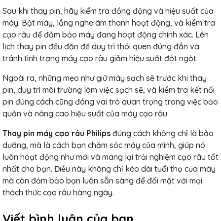
Sau khi thay pin, hãy kiểm tra đồng động và hiệu suất của
máy. Bật máy, lắng nghe âm thanh hoạt động, và kiểm tra
cạo râu để đảm bảo máy đang hoạt động chính xác. Lên
lịch thay pin đều đặn để duy trì thói quen đúng đắn và
tránh tình trạng máy cạo râu giảm hiệu suất đột ngột.
Ngoài ra, những mẹo như giữ máy sạch sẽ trước khi thay
pin, duy trì môi trường làm việc sạch sẽ, và kiểm tra kết nối
pin đúng cách cũng đóng vai trò quan trọng trong việc bảo
quản và nâng cao hiệu suất của máy cạo râu.
Thay pin máy cạo râu Philips
đúng cách không chỉ là bảo
dưỡng, mà là cách bạn chăm sóc máy của mình, giúp nó
luôn hoạt động như mới và mang lại trải nghiệm cạo râu tốt
nhất cho bạn. Điều này không chỉ kéo dài tuổi thọ của máy
mà còn đảm bảo bạn luôn sẵn sàng để đối mặt với mọi
thách thức cạo râu hàng ngày.
Viết bình luận của bạn