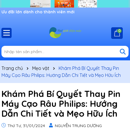
Ưu đãi lớn dành cho thành viên mới
0
Trang chủ
Mẹo vặt
Khám Phá Bí Quyết Thay Pin
Máy Cạo Râu Philips: Hướng Dẫn Chi Tiết và Mẹo Hữu Ích
Khám Phá Bí Quyết Thay Pin
Máy Cạo Râu Philips: Hướng
Dẫn Chi Tiết và Mẹo Hữu Ích
Thứ Tư, 31/01/2024
NGUYỄN TRUNG DƯƠNG