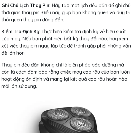
Ghi Chú Lịch Thay Pin:
Hãy tạo một lịch đều đặn để ghi chú
thời gian thay pin. Điều này giúp bạn không quên và duy trì
thói quen thay pin đúng đắn.
Kiểm Tra Định Kỳ:
Thực hiện kiểm tra định kỳ về hiệu suất
của máy. Nếu bạn phát hiện bất kỳ thay đổi nào, hãy xem
xét việc thay pin ngay lập tức để tránh gặp phải những vấn
đề lớn hơn.
Thay pin đều đặn không chỉ là biện pháp bảo dưỡng mà
còn là cách đảm bảo rằng chiếc máy cạo râu của bạn luôn
hoạt động ổn định và mang lại kết quả cạo râu hoàn hảo
mỗi lần sử dụng.