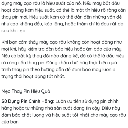
dụng máy cạo râu là hiệu suất của nó. Nếu máy bắt đầu
hoạt động kém hiệu suất, có thể là một tín hiệu rõ ràng cần
thay pin mới. Hiệu suất kém có thể dẫn đến những vấn đề
như cạo không đều, kéo lông, hoặc thậm chí là đau rát da
sau khi cạo.
Khi bạn cảm thấy máy cạo râu không còn hoạt động như
mọi khi, hãy kiểm tra đèn báo hiệu hoặc âm báo của máy.
Nếu có bất kỳ thay đổi nào đáng kể, đó có thể là dấu hiệu
rõ ràng cần thay pin. Đừng chần chừ, hãy thực hiện quá
trình thay pin theo hướng dẫn để đảm bảo máy luôn ở
trạng thái hoạt động tốt nhất.
Mẹo Thay Pin Hiệu Quả
Sử Dụng Pin Chính Hãng:
Luôn ưu tiên sử dụng pin chính
hãng hoặc từ những nhà sản xuất đáng tin cậy. Điều này
đảm bảo chất lượng và hiệu suất tốt nhất cho máy cạo râu
của bạn.