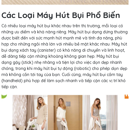
Các Loại Máy Hút Bụi Phổ Biến
Có nhiều loại máy hút bụi khác nhau trên thị trường, mỗi loại có
những ưu điểm và khả năng riêng. Máy hút bụi dạng đứng thường
được biết đến với sức mạnh hút mạnh mẽ và tính đa năng, phù
hợp cho những ngôi nhà lớn với nhiều bề mặt khác nhau. Máy hút
bụi dạng xách tay (canister) có khả năng di chuyển và linh hoạt,
dễ dàng tiếp cận những khoảng không gian hẹp. Máy hút bụi
dạng gậy (stick) nhẹ nhàng và tiện lợi cho việc dọn dẹp nhanh
chóng, trong khi máy hút bụi tự động (robotic) cho phép dọn dẹp
mà không cần tới tay của bạn. Cuối cùng, máy hút bụi cầm tay
(handheld) phù hợp để làm sạch nhanh và tiếp cận các vị trí khó
tiếp cận.