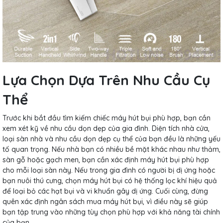
Lựa Chọn Dựa Trên Nhu Cầu Cụ
Thể
Trước khi bắt đầu tìm kiếm chiếc máy hút bụi phù hợp, bạn cần
xem xét kỹ về nhu cầu dọn dẹp của gia đình. Diện tích nhà cửa,
loại sàn nhà và nhu cầu dọn dẹp cụ thể của bạn đều là những yếu
tố quan trọng. Nếu nhà bạn có nhiều bề mặt khác nhau như thảm,
sàn gỗ hoặc gạch men, bạn cần xác định máy hút bụi phù hợp
cho mỗi loại sàn này. Nếu trong gia đình có người bị dị ứng hoặc
bạn nuôi thú cưng, chọn máy hút bụi có hệ thống lọc khí hiệu quả
để loại bỏ các hạt bụi và vi khuẩn gây dị ứng. Cuối cùng, đừng
quên xác định ngân sách mua máy hút bụi, vì điều này sẽ giúp
bạn tập trung vào những tùy chọn phù hợp với khả năng tài chính
của bạn.