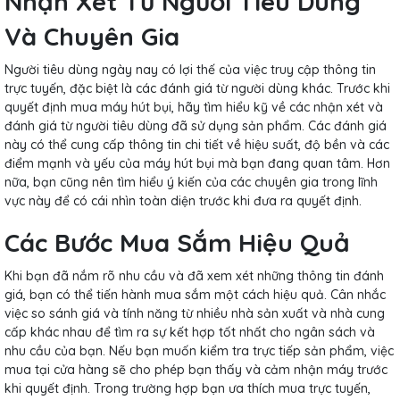
Nhận Xét Từ Người Tiêu Dùng
Và Chuyên Gia
Người tiêu dùng ngày nay có lợi thế của việc truy cập thông tin
trực tuyến, đặc biệt là các đánh giá từ người dùng khác. Trước khi
quyết định mua máy hút bụi, hãy tìm hiểu kỹ về các nhận xét và
đánh giá từ người tiêu dùng đã sử dụng sản phẩm. Các đánh giá
này có thể cung cấp thông tin chi tiết về hiệu suất, độ bền và các
điểm mạnh và yếu của máy hút bụi mà bạn đang quan tâm. Hơn
nữa, bạn cũng nên tìm hiểu ý kiến của các chuyên gia trong lĩnh
vực này để có cái nhìn toàn diện trước khi đưa ra quyết định.
Các Bước Mua Sắm Hiệu Quả
Khi bạn đã nắm rõ nhu cầu và đã xem xét những thông tin đánh
giá, bạn có thể tiến hành mua sắm một cách hiệu quả. Cân nhắc
việc so sánh giá và tính năng từ nhiều nhà sản xuất và nhà cung
cấp khác nhau để tìm ra sự kết hợp tốt nhất cho ngân sách và
nhu cầu của bạn. Nếu bạn muốn kiểm tra trực tiếp sản phẩm, việc
mua tại cửa hàng sẽ cho phép bạn thấy và cảm nhận máy trước
khi quyết định. Trong trường hợp bạn ưa thích mua trực tuyến,