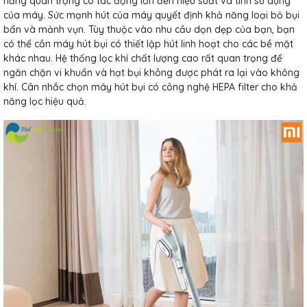
năng quan trọng có tác động lớn đến hiệu suất và tính sử dụng
của máy. Sức mạnh hút của máy quyết định khả năng loại bỏ bụi
bẩn và mảnh vụn. Tùy thuộc vào nhu cầu dọn dẹp của bạn, bạn
có thể cần máy hút bụi có thiết lập hút linh hoạt cho các bề mặt
khác nhau. Hệ thống lọc khí chất lượng cao rất quan trọng để
ngăn chặn vi khuẩn và hạt bụi không được phát ra lại vào không
khí. Cân nhắc chọn máy hút bụi có công nghệ HEPA filter cho khả
năng lọc hiệu quả.