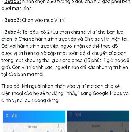
-
Bước 2:
Nhấn chọn biểu tượng 3 dấu chấm ở góc phải bên
dưới màn hình.
-
Bước 3:
Chọn vào mục Vị trí.
-
Bước 4:
Tại đây, có 2 tùy chọn chia sẻ vị trí cho bạn lựa
chọn là Chia sẻ hành trình trực tiếp và Chia sẻ vị trí hiện tại.
Đối với hành trình trực tiếp, người nhận có thể theo dõi
được vị trí hiện tại và cập nhật toàn bộ di chuyển của bạn
trong một khoảng thời gian cho phép (15 phút, 1 giờ hoặc 8
giờ). Còn vị trí chính xác, người nhận chỉ xác nhận vị trí hiện
tại của bạn mà thôi.
Theo đó, khi người nhận nhấn vào vị trí mà bạn chia sẻ,
điện thoại của họ sẽ tự động “nhảy” sang Google Maps và
định vị nơi bạn đang đứng.