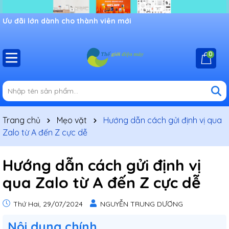
Ưu đãi lớn dành cho thành viên mới
0
Trang chủ
Mẹo vặt
Hướng dẫn cách gửi định vị qua
Zalo từ A đến Z cực dễ
Hướng dẫn cách gửi định vị
qua Zalo từ A đến Z cực dễ
Thứ Hai, 29/07/2024
NGUYỄN TRUNG DƯƠNG
Nôi dung chính