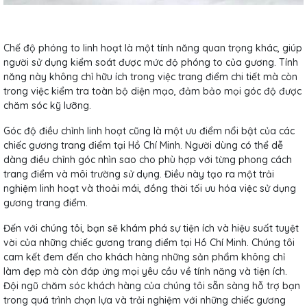
Chế độ phóng to linh hoạt là một tính năng quan trọng khác, giúp
người sử dụng kiểm soát được mức độ phóng to của gương. Tính
năng này không chỉ hữu ích trong việc trang điểm chi tiết mà còn
trong việc kiểm tra toàn bộ diện mạo, đảm bảo mọi góc độ được
chăm sóc kỹ lưỡng.
Góc độ điều chỉnh linh hoạt cũng là một ưu điểm nổi bật của các
chiếc gương trang điểm tại Hồ Chí Minh. Người dùng có thể dễ
dàng điều chỉnh góc nhìn sao cho phù hợp với từng phong cách
trang điểm và môi trường sử dụng. Điều này tạo ra một trải
nghiệm linh hoạt và thoải mái, đồng thời tối ưu hóa việc sử dụng
gương trang điểm.
Đến với chúng tôi, bạn sẽ khám phá sự tiện ích và hiệu suất tuyệt
vời của những chiếc gương trang điểm tại Hồ Chí Minh. Chúng tôi
cam kết đem đến cho khách hàng những sản phẩm không chỉ
làm đẹp mà còn đáp ứng mọi yêu cầu về tính năng và tiện ích.
Đội ngũ chăm sóc khách hàng của chúng tôi sẵn sàng hỗ trợ bạn
trong quá trình chọn lựa và trải nghiệm với những chiếc gương