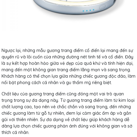
Ngược lại, những mẫu gương trang điểm cổ điển lại mang đến sự
quyến rũ và lôi cuốn của những đường nét tinh tế và cổ điển. Đây
là sự kết hợp hoàn hảo giữa vẻ đẹp của quá khứ và tính hiện đại,
mang đến một không gian trang điểm lãng mạn và sang trọng.
Khách hàng có thể chọn lựa giữa những chiếc gương độc đáo, làm
nổi bật phong cách cá nhân và gu thẩm mỹ riêng biệt.
Chất liệu của gương trang điểm cũng đóng một vai trò quan
trọng trong sự đa dạng này. Từ gương trang điểm làm từ kim loại
chất lượng cao, tạo nên vẻ chắc chắn và sang trọng, đến những
chiếc gương làm từ gỗ tự nhiên, đem lại cảm giác ấm áp và gần
gũi với thiên nhiên. Sự đa dạng về chất liệu giúp khách hàng dễ
dàng lựa chọn chiếc gương phản ánh đúng với không gian và sở
thích cá nhân.