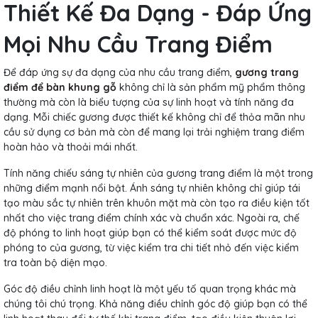
Thiết Kế Đa Dạng - Đáp Ứng
Mọi Nhu Cầu Trang Điểm
Để đáp ứng sự đa dạng của nhu cầu trang điểm,
gương trang
điểm để bàn khung gỗ
không chỉ là sản phẩm mỹ phẩm thông
thường mà còn là biểu tượng của sự linh hoạt và tính năng đa
dạng. Mỗi chiếc gương được thiết kế không chỉ để thỏa mãn nhu
cầu sử dụng cơ bản mà còn để mang lại trải nghiệm trang điểm
hoàn hảo và thoải mái nhất.
Tính năng chiếu sáng tự nhiên của gương trang điểm là một trong
những điểm mạnh nổi bật. Ánh sáng tự nhiên không chỉ giúp tái
tạo màu sắc tự nhiên trên khuôn mặt mà còn tạo ra điều kiện tốt
nhất cho việc trang điểm chính xác và chuẩn xác. Ngoài ra, chế
độ phóng to linh hoạt giúp bạn có thể kiểm soát được mức độ
phóng to của gương, từ việc kiểm tra chi tiết nhỏ đến việc kiểm
tra toàn bộ diện mạo.
Góc độ điều chỉnh linh hoạt là một yếu tố quan trọng khác mà
chúng tôi chú trọng. Khả năng điều chỉnh góc độ giúp bạn có thể