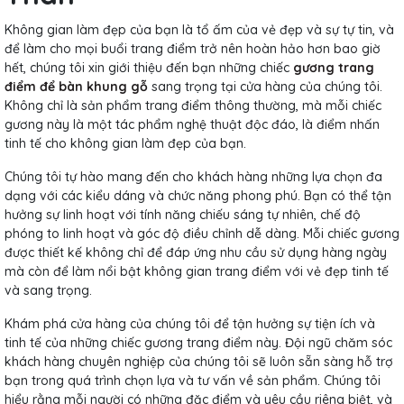
Không gian làm đẹp của bạn là tổ ấm của vẻ đẹp và sự tự tin, và
để làm cho mọi buổi trang điểm trở nên hoàn hảo hơn bao giờ
hết, chúng tôi xin giới thiệu đến bạn những chiếc
gương trang
điểm để bàn khung gỗ
sang trọng tại cửa hàng của chúng tôi.
Không chỉ là sản phẩm trang điểm thông thường, mà mỗi chiếc
gương này là một tác phẩm nghệ thuật độc đáo, là điểm nhấn
tinh tế cho không gian làm đẹp của bạn.
Chúng tôi tự hào mang đến cho khách hàng những lựa chọn đa
dạng với các kiểu dáng và chức năng phong phú. Bạn có thể tận
hưởng sự linh hoạt với tính năng chiếu sáng tự nhiên, chế độ
phóng to linh hoạt và góc độ điều chỉnh dễ dàng. Mỗi chiếc gương
được thiết kế không chỉ để đáp ứng nhu cầu sử dụng hàng ngày
mà còn để làm nổi bật không gian trang điểm với vẻ đẹp tinh tế
và sang trọng.
Khám phá cửa hàng của chúng tôi để tận hưởng sự tiện ích và
tinh tế của những chiếc gương trang điểm này. Đội ngũ chăm sóc
khách hàng chuyên nghiệp của chúng tôi sẽ luôn sẵn sàng hỗ trợ
bạn trong quá trình chọn lựa và tư vấn về sản phẩm. Chúng tôi
hiểu rằng mỗi người có những đặc điểm và yêu cầu riêng biệt, và