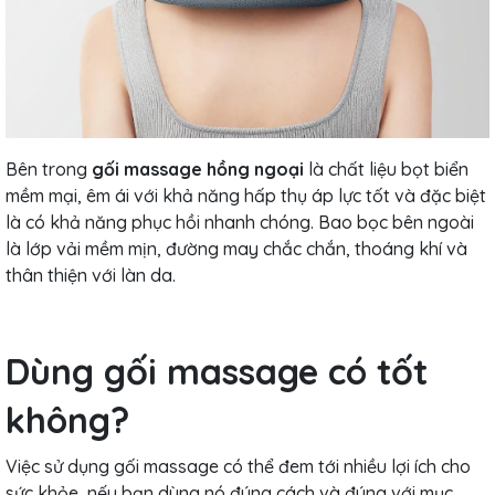
Bên trong
gối massage hồng ngoại
là chất liệu bọt biển
mềm mại, êm ái với khả năng hấp thụ áp lực tốt và đặc biệt
là có khả năng phục hồi nhanh chóng. Bao bọc bên ngoài
là lớp vải mềm mịn, đường may chắc chắn, thoáng khí và
thân thiện với làn da.
Dùng gối massage có tốt
không?
Việc sử dụng gối massage có thể đem tới nhiều lợi ích cho
sức khỏe, nếu bạn dùng nó đúng cách và đúng với mục