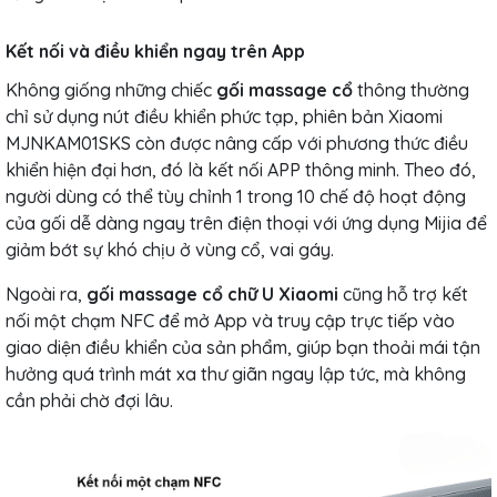
Kết nối và điều khiển ngay trên App
Không giống những chiếc
gối massage cổ
thông thường
chỉ sử dụng nút điều khiển phức tạp, phiên bản Xiaomi
MJNKAM01SKS còn được nâng cấp với phương thức điều
khiển hiện đại hơn, đó là kết nối APP thông minh. Theo đó,
người dùng có thể tùy chỉnh 1 trong 10 chế độ hoạt động
của gối dễ dàng ngay trên điện thoại với ứng dụng Mijia để
giảm bớt sự khó chịu ở vùng cổ, vai gáy.
Ngoài ra,
gối massage cổ chữ U Xiaomi
cũng hỗ trợ kết
nối một chạm NFC để mở App và truy cập trực tiếp vào
giao diện điều khiển của sản phẩm, giúp bạn thoải mái tận
hưởng quá trình mát xa thư giãn ngay lập tức, mà không
cần phải chờ đợi lâu.