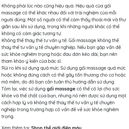
Không phải lúc nào cũng hiệu quả: Hiệu quả của gối
massage có thể khác nhau đối với trải nghiệm của mỗi
người dùng. Một số người có thể cảm thấy thoải mái và thư
giãn sau khi sử dụng, trong khi những người khác có thể
không có cảm giác tương tự.
Không thể thay thế tư vấn y tế: Gối massage không thể
thay thế tư vấn y tế chuyên nghiệp. Nếu bạn gặp vấn đề
sức khỏe nghiêm trọng hoặc đau đớn kéo dài, bạn nên
tham khảo ý kiến của bác sĩ.
Rủi ro khi sử dụng quá mức: Sử dụng gối massage quá mức
hoặc không đúng cách có thể gây tổn thương cho cơ hoặc
mô mềm, do đó bạn cần tuân thủ hướng dẫn sử dụng.
Tóm lại, việc sử dụng
gối massage
có thể có lợi cho sức
khỏe và thể chất của bạn, nhưng nó nên được sử dụng một
cách hợp lý và không thể thay thế tư vấn y tế chuyên
nghiệp trong trường hợp có vấn đề về sức khỏe nghiêm
trọng.
Xem thêm tại:
Shop thế giới điện máy