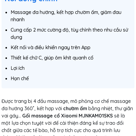
Massage đa hướng, kết hợp chườm ấm, giảm đau
nhanh
Cung cấp 2 mức cường độ, tùy chỉnh theo nhu cầu sử
dụng
Kết nối và điều khiển ngay trên App
Thiết kế chữ C, giúp ôm khít quanh cổ
Lợi ích
Hạn chế
Được trang bị 4 đầu massage, mô phỏng cơ chế massage
đa hướng 360˚, kết hợp với
chườm ấm
bằng nhiệt, thư giãn
vai gáy…
Gối massage cổ Xiaomi MJNKAM01SKS
sẽ là
một lựa chọn tuyệt vời để cải thiện đáng kể sự trao đổi
chất giữa các tế bào, hỗ trợ tích cực cho quá trình lưu