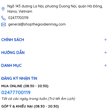
Ngõ 143 đường La Nội, phường Dương Nội, quận Hà Đông,
Hanoi, Vietnam
02477700119
general@shopthegioidienmay.com
CHÍNH SÁCH
HƯỚNG DẪN
DANH MỤC
ĐĂNG KÝ NHẬN TIN
MUA ONLINE (08:30 - 20:30)
02477700119
Tất cả các ngày trong tuần (Trừ tết Âm Lịch)
GÓP Ý & KHIẾU NẠI (08:30 - 20:30)