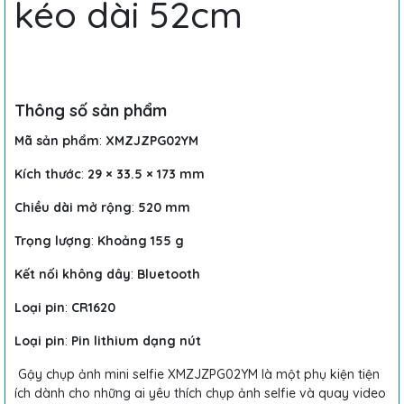
kéo dài 52cm
Thông số sản phẩm
Mã sản phẩm
:
XMZJZPG02YM
Kích thước
:
29 × 33.5 × 173 mm
Chiều dài mở rộng
:
520 mm
Trọng lượng
:
Khoảng 155 g
Kết nối không dây
:
Bluetooth
Loại pin
:
CR1620
Loại pin
:
Pin lithium dạng nút
Gậy chụp ảnh mini selfie XMZJZPG02YM là một phụ kiện tiện
ích dành cho những ai yêu thích chụp ảnh selfie và quay video