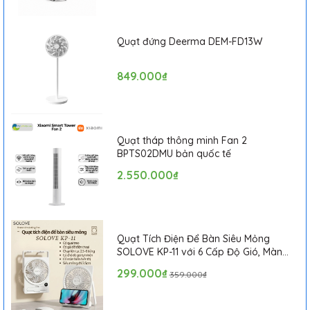
Quạt đứng Deerma DEM-FD13W
849.000₫
Quạt tháp thông minh Fan 2
BPTS02DMU bản quốc tế
2.550.000₫
Quạt Tích Điện Để Bàn Siêu Mỏng
SOLOVE KP-11 với 6 Cấp Độ Gió, Màn
Hình LCD, Tích Hợp Giá Đỡ Điện Thoại
299.000₫
359.000₫