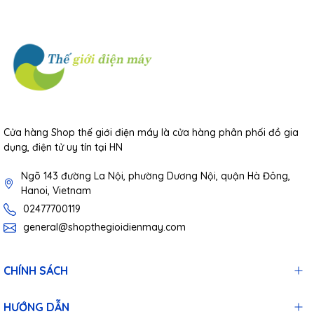
Cửa hàng Shop thế giới điện máy là cửa hàng phân phối đồ gia
dụng, điện tử uy tín tại HN
Ngõ 143 đường La Nội, phường Dương Nội, quận Hà Đông,
Hanoi, Vietnam
02477700119
general@shopthegioidienmay.com
Thích hợp với nhiều dòng điện thoại
CHÍNH SÁCH
Sản phẩm hỗ trợ nhiều kích thước điện thoại khác nhau, giúp
người dùng dễ dàng tương thích với nhiều dòng smartphone
HƯỚNG DẪN
phổ biến trên thị trường.