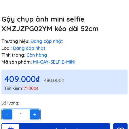
Gậy chụp ảnh mini selfie
XMZJZPG02YM kéo dài 52cm
Thương hiệu:
Đang cập nhật
Loại:
Đang cập nhật
Tình trạng:
Còn hàng
Mã sản phẩm:
MI-GAY-SELFIE-MINI
409.000₫
480.000₫
Tiết kiệm:
71.000₫
Số lượng:
-
+