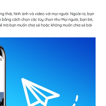
g thái, hình ảnh và video với mọi người. Ngoài ra, bạn
nh bằng cách chọn các tùy chọn như Mọi người, bạn bè,
 thể mà bạn muốn chia sẻ hoặc không muốn chia sẻ bài