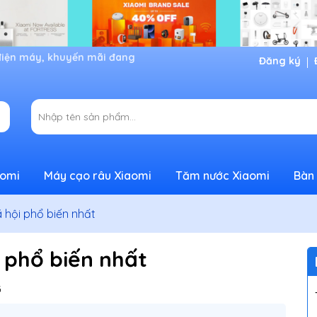
Đăng ký
aomi
Máy cạo râu Xiaomi
Tăm nước Xiaomi
Bàn 
 hội phổ biến nhất
 phổ biến nhất
G