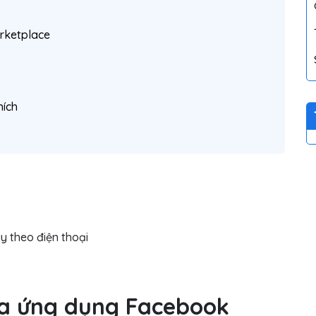
rketplace
hích
y theo điện thoại
của ứng dụng Facebook