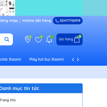
Đăng nhập
Hotline đặt hàng:
02477700119
0
8
0
Giỏ hàng
chải Xiaomi
Máy hút bụi Xiaomi
Máy tạo ẩm Xiaom
Danh mục tin tức
Trang chủ