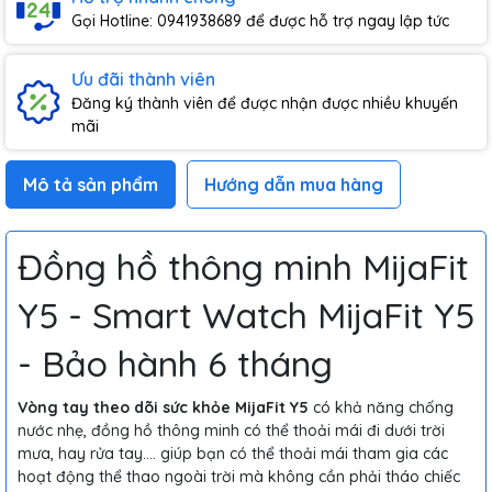
Gọi Hotline: 0941938689 để được hỗ trợ ngay lập tức
Ưu đãi thành viên
Đăng ký thành viên để được nhận được nhiều khuyến
mãi
Mô tả sản phẩm
Hướng dẫn mua hàng
Đồng hồ thông minh MijaFit
Y5 - Smart Watch MijaFit Y5
- Bảo hành 6 tháng
Vòng tay theo dõi sức khỏe MijaFit Y5
có khả năng chống
nước nhẹ, đồng hồ thông minh có thể thoải mái đi dưới trời
mưa, hay rửa tay.... giúp bạn có thể thoải mái tham gia các
hoạt động thể thao ngoài trời mà không cần phải tháo chiếc