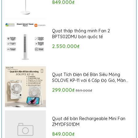
849.000₫
Quạt tháp thông minh Fan 2
BPTS02DMU bản quốc tế
2.550.000₫
Quạt Tích Điện Để Bàn Siêu Mỏng
SOLOVE KP-11 với 6 Cấp Độ Gió, Màn
Hình LCD, Tích Hợp Giá Đỡ Điện Thoại
299.000₫
359.000₫
Đồng hồ thông minh chính hãng MijaFit Y5
có Với thiết kế
nhỏ gọn và chất liệu bằng cao su siêu bền nên phù hợp với
Quạt để bàn Rechargeable Mini Fan
mọi lứa tuổi và không phân biệt gới tính tất cả mọi người nam
ZMYDFS01DM
hay nữ đều có thể sử dụng.
849.000₫