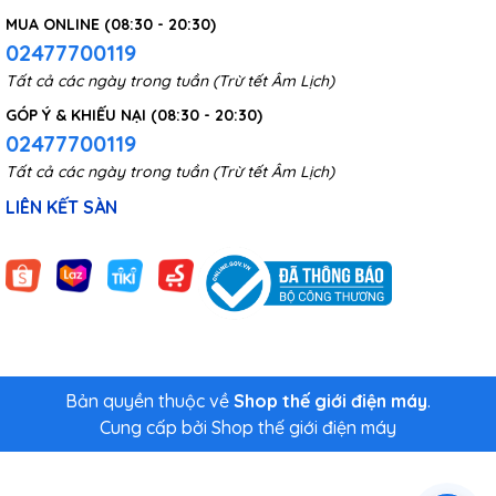
MUA ONLINE (08:30 - 20:30)
02477700119
Tất cả các ngày trong tuần (Trừ tết Âm Lịch)
GÓP Ý & KHIẾU NẠI (08:30 - 20:30)
02477700119
Tất cả các ngày trong tuần (Trừ tết Âm Lịch)
LIÊN KẾT SÀN
Đồng hồ thông minh giá rẻ chính hãng MijaFit Y5
thật sự
rất cần thiết với mọi người, để có thể liên tục theo dõi và đánh
giá tìm hiều về tình trạng sức khỏe của mình từ đó đưa ra
những điều chỉnh phù hợp.
Bản quyền thuộc về
Shop thế giới điện máy
.
Cung cấp bởi
Shop thế giới điện máy