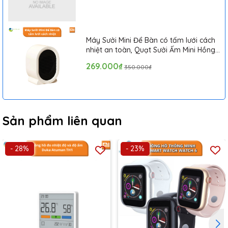
Máy Sưởi Mini Để Bàn có tấm lưới cách
nhiệt an toàn, Quạt Sưởi Ấm Mini Hồng
Ngoại Tiện Lợi
269.000₫
350.000₫
Sản phẩm liên quan
- 28%
- 23%
Đồng hồ thông minh MijaFit Y5 Hà Nội
có chức năng tự điều