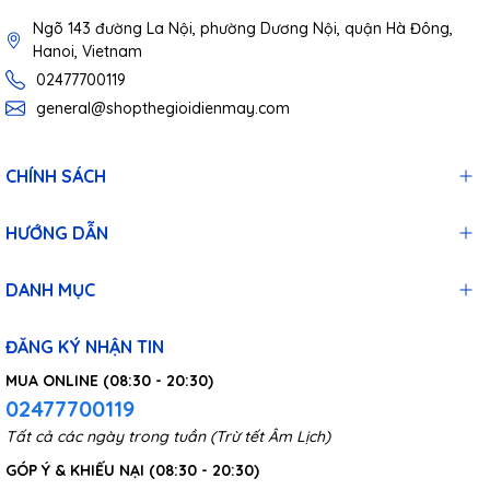
Ngõ 143 đường La Nội, phường Dương Nội, quận Hà Đông,
Hanoi, Vietnam
02477700119
general@shopthegioidienmay.com
CHÍNH SÁCH
HƯỚNG DẪN
DANH MỤC
ĐĂNG KÝ NHẬN TIN
MUA ONLINE (08:30 - 20:30)
02477700119
Tất cả các ngày trong tuần (Trừ tết Âm Lịch)
GÓP Ý & KHIẾU NẠI (08:30 - 20:30)