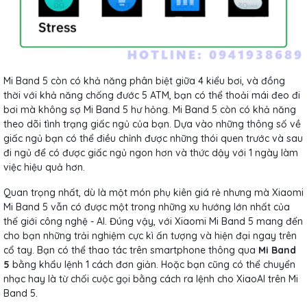
Mi Band 5 còn có khả năng phân biệt giữa 4 kiểu bơi, và đồng
thời với khả năng chống đước 5 ATM, bạn có thể thoải mái đeo đi
bơi mà không sợ Mi Band 5 hư hỏng. Mi Band 5 còn có khả năng
theo dõi tình trạng giấc ngủ của bạn. Dựa vào những thông số về
giấc ngủ bạn có thể điều chỉnh được những thói quen trước và sau
đi ngủ để có được giấc ngủ ngon hơn và thức dậy với 1 ngày làm
việc hiệu quả hơn.
Quan trọng nhất, dù là một món phụ kiên giá rẻ nhưng mà Xiaomi
Mi Band 5 vẫn có được một trong những xu hướng lớn nhất của
thế giới công nghệ - AI. Đúng vậy, với Xiaomi Mi Band 5 mang đến
cho bạn những trải nghiệm cực kì ấn tượng và hiện đại ngay trên
cổ tay. Bạn có thể thao tác trên smartphone thông qua
Mi Band
5
bằng khẩu lệnh 1 cách đơn giản. Hoặc bạn cũng có thể chuyển
nhạc hay là từ chối cuộc gọi bằng cách ra lệnh cho XiaoAI trên Mi
Band 5.