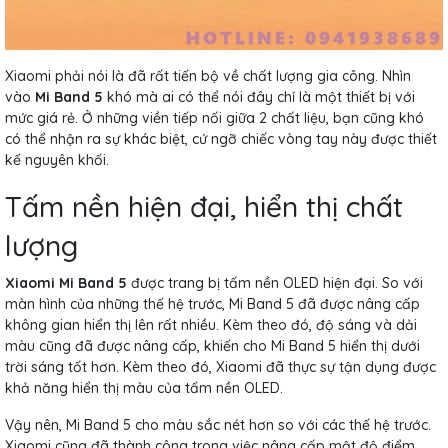
Xiaomi phải nói là đã rất tiến bộ về chất lượng gia công. Nhìn
vào
Mi Band 5
khó mà ai có thể nói đây chỉ là một thiết bị với
mức giá rẻ. Ở những viền tiếp nối giữa 2 chất liệu, bạn cũng khó
có thể nhận ra sự khác biệt, cứ ngỡ chiếc vòng tay này được thiết
kế nguyên khối.
Tấm nền hiện đại, hiển thị chất
lượng
Xiaomi Mi Band 5
được trang bị tấm nền OLED hiện đại. So với
màn hình của những thế hệ trước, Mi Band 5 đã được nâng cấp
không gian hiển thị lên rất nhiều. Kèm theo đó, độ sáng và dải
màu cũng đã được nâng cấp, khiến cho Mi Band 5 hiển thị dưới
trời sáng tốt hơn. Kèm theo đó, Xiaomi đã thực sự tận dụng được
khả năng hiển thị màu của tấm nền OLED.
Vậy nên, Mi Band 5 cho màu sắc nét hơn so với các thế hệ trước.
Xiaomi cũng đã thành công trong việc nâng cấp mật độ điểm