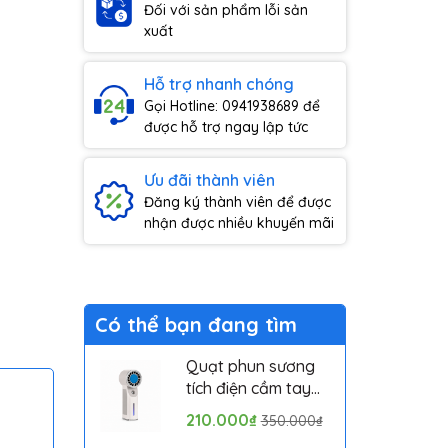
Đối với sản phẩm lỗi sản
xuất
Hỗ trợ nhanh chóng
Gọi Hotline: 0941938689 để
được hỗ trợ ngay lập tức
Ưu đãi thành viên
Đăng ký thành viên để được
nhận được nhiều khuyến mãi
Có thể bạn đang tìm
Quạt phun sương
tích điện cầm tay
mini có sò lạnh
210.000₫
350.000₫
Solove MLS6212B -