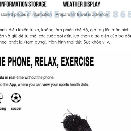
h, điều khiển từ xa, không làm phiền chế độ, giơ tay lên màn hình
hấn và giữ để từ chối các cuộc gọi đến, lựa chọn giao diện của ba đồ
theo, phát lại/tạm dừng), Màn hình thời tiết, Sức khỏe v. v.