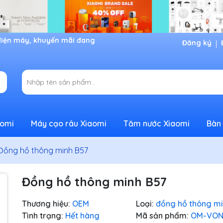
Đăng ký
aomi
Máy cạo râu Xiaomi
Tăm nước Xiaomi
Bàn 
Đồng hồ thông minh B57
Đồng hồ thông minh B57
Thương hiệu:
OEM
Loại:
đồng hồ thông m
Tình trạng:
Hết hàng
Mã sản phẩm:
OM-VON