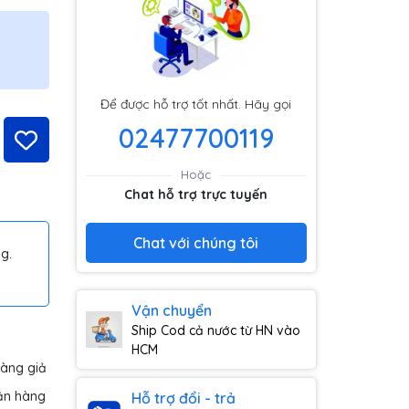
Để được hỗ trợ tốt nhất. Hãy gọi
02477700119
Hoặc
Chat hỗ trợ trực tuyến
Chat với chúng tôi
g.
Vận chuyển
Ship Cod cả nước từ HN vào
HCM
hàng giả
ận hàng
Hỗ trợ đổi - trả