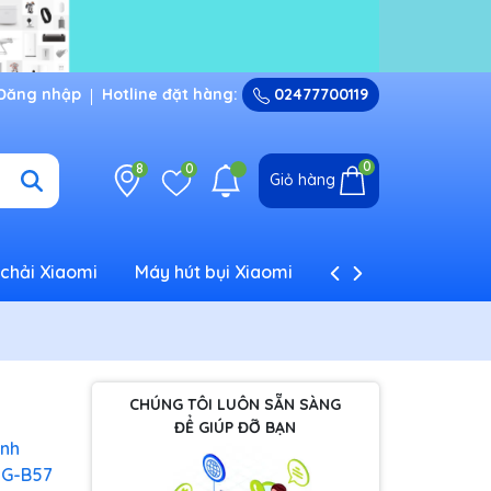
Đăng nhập
Hotline đặt hàng:
02477700119
0
8
0
Giỏ hàng
chải Xiaomi
Máy hút bụi Xiaomi
Máy tạo ẩm Xiaom
CHÚNG TÔI LUÔN SẴN SÀNG
ĐỂ GIÚP ĐỠ BẠN
inh
G-B57