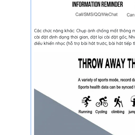
Các chức năng khác: Chụp ảnh chống mất thông min
cài đặt định dạng thời gian, đặt lại cài đặt gốc, N
điều khiển nhạc (hỗ trợ bài hát trước, bài hát tiếp 