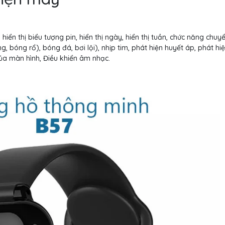
 hiển thị biểu tượng pin, hiển thị ngày, hiển thị tuần, chức năng chuy
, bóng rổ), bóng đá, bơi lội), nhịp tim, phát hiện huyết áp, phát hi
của màn hình, Điều khiển âm nhạc.