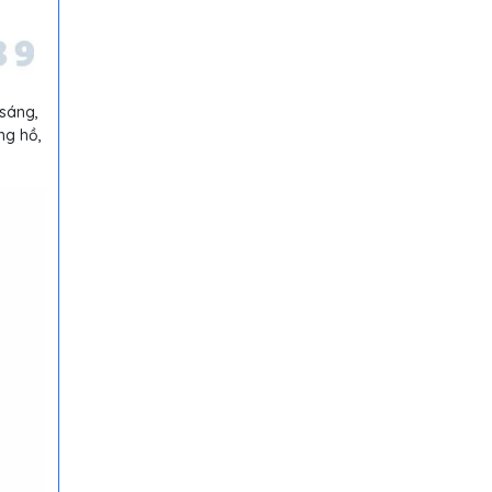
 sáng,
ng hồ,