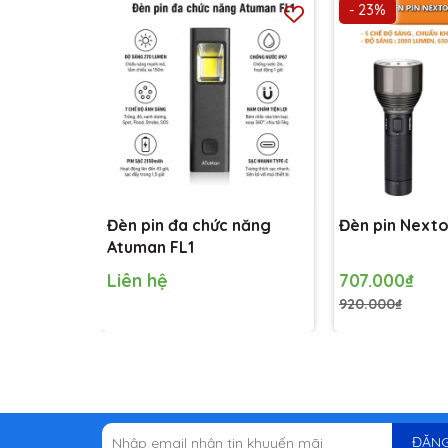
- 23%
Đèn pin đa chức năng
Đèn pin Next
Atuman FL1
Liên hệ
707.000₫
920.000₫
ĐĂNG