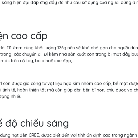
ếu sáng hiện đại đáp ứng đầy đủ nhu cầu sử dụng của người dùng ở 
iện cao cấp
 dài 111.7mm cùng khối lượng 126g nên sẽ khá nhỏ gọn cho người dù
n trong các chuyến đi. Đi kèm nhà sản xuất còn trang bị một dây bu
móc trên cổ tay, balo hoặc xe đạp,..
1 còn được gia công từ vật liệu hợp kim nhôm cao cấp, bề mặt được
tinh tế, hoàn thiện tốt mà còn giúp đèn bền bỉ hơn, chịu được va 
động nhiều.
ế độ chiếu sáng
 dụng hạt đèn CREE, được biết đến với tính ổn định cao trong ngành