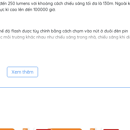
n đến 250 lumens với khoảng cách chiếu sáng tối đa là 130m. Ngoài 
ực kì cao lên đến 100000 giờ.
 chế độ flash được tùy chỉnh bằng cách chạm vào nút ở đuôi đèn pin
 môi trường khác nhau như chiếu sáng trong nhà, chiếu sáng khi di
ài lâu
Xem thêm
ếu sáng luôn là vấn đề được người dùng quan tâm. Với
Đèn pin cầm ta
 khô AAA để cung cấp năng lượng chiếu sáng cho đèn cho thời gian 
 pin rời thay cho pin sạc là nâng cao tính di động, người dùng khôn
của đèn pin nhất là khi di chuyển nơi không có nguồn điện.