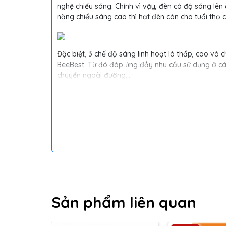
nghệ chiếu sáng. Chính vì vậy, đèn có độ sáng lê
năng chiếu sáng cao thì hạt đèn còn cho tuổi thọ c
Đặc biệt, 3 chế độ sáng linh hoạt là thấp, cao và
BeeBest. Từ đó đáp ứng đầy nhu cầu sử dụng ở các
chuyển ngoài đường,…
Thời gian chiếu sáng d
Đối với đèn pin cầm tay thì pin và thời lượng chi
Beebest F1
thì nhà sản xuất đã sử dụng 3 viên pin
sáng lâu lên đến 4.5 giờ. Ưu điểm của việc sử dụng
lo lắng về vấn đề sạc pin hay giới hạn chiếu sáng 
Sản phẩm liên quan