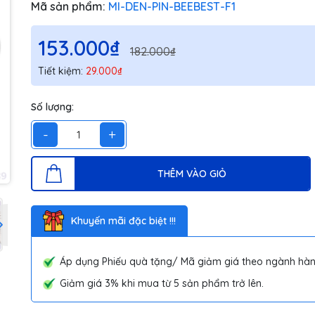
Mã sản phẩm:
MI-DEN-PIN-BEEBEST-F1
153.000₫
182.000₫
Tiết kiệm:
29.000₫
Số lượng:
-
+
THÊM VÀO GIỎ
Khuyến mãi đặc biệt !!!
Áp dụng Phiếu quà tặng/ Mã giảm giá theo ngành hàn
Giảm giá 3% khi mua từ 5 sản phẩm trở lên.