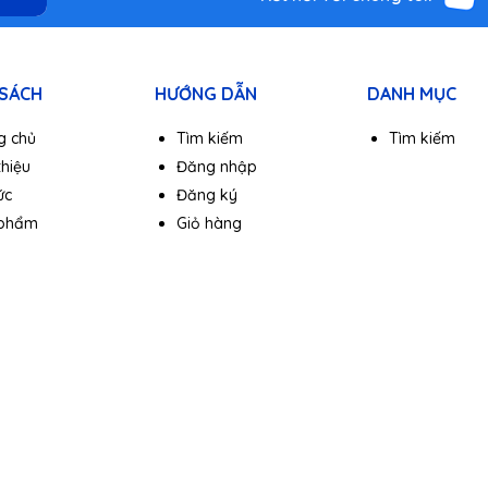
 SÁCH
HƯỚNG DẪN
DANH MỤC
g chủ
Tìm kiếm
Tìm kiếm
thiệu
Đăng nhập
ức
Đăng ký
 phẩm
Giỏ hàng