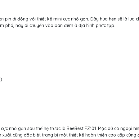
y
 pin di động với thiết kế mini cực nhỏ gọn. Đây hứa hẹn sẽ là lựa 
hám phá, hay di chuyển vào ban đêm ở địa hình phức tạp.
h)
 cực nhỏ gọn sau thế hệ trước là BeeBest FZ101. Mặc dù có ngoại hì
n xuất cũng đặc biệt trang bị một thiết kế hoàn thiện cao cấp cùng