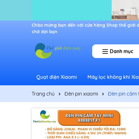
Ưu đãi lớn dành cho thành viên mới
Danh mục
Quạt điện Xiaomi
Máy lọc không khí Xi
Trang chủ
Đèn pin xiaomi
Đèn pin cầm 