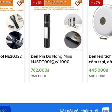
- 21%
- 26%
ool NE20322
Đèn Pin Đa Năng Mijia
Đèn led tích
MJSDT001QW 1000
cắm trại, dâ
Lumen 3100mAh
Nextool Mi
762.000₫
445.000₫
Camping La
960.000₫
600.000₫
Kết nối với chúng tôi:
 KÝ