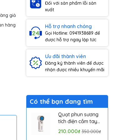
Đối với sản phẩm lỗi sản
xuất
hàng giả
ận hàng
Hỗ trợ nhanh chóng
Gọi Hotline: 0941938689 để
được hỗ trợ ngay lập tức
Ưu đãi thành viên
Đăng ký thành viên để được
nhận được nhiều khuyến mãi
Có thể bạn đang tìm
Quạt phun sương
tích điện cầm tay
mini có sò lạnh
210.000₫
350.000₫
Solove MLS6212B -