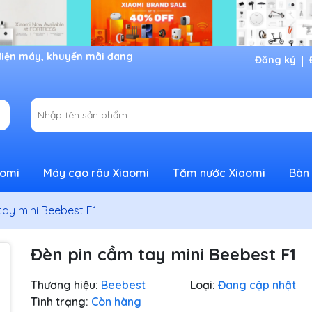
Đăng ký
aomi
Máy cạo râu Xiaomi
Tăm nước Xiaomi
Bàn 
tay mini Beebest F1
Đèn pin cầm tay mini Beebest F1
Thương hiệu:
Beebest
Loại:
Đang cập nhật
Tình trạng:
Còn hàng