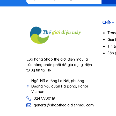
CHÍNH
Tran
Giới 
Tin t
Sản
Cửa hàng Shop thế giới điện máy là
cửa hàng phân phối đồ gia dụng, điện
tử uy tín tại HN
Ngõ 143 đường La Nội, phường
Dương Nội, quận Hà Đông, Hanoi,
Vietnam
02477700119
general@shopthegioidienmay.com