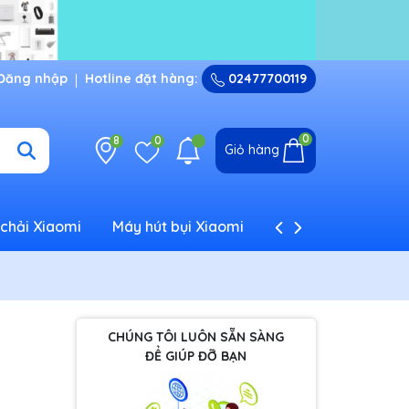
Đăng nhập
Hotline đặt hàng:
02477700119
0
8
0
Giỏ hàng
chải Xiaomi
Máy hút bụi Xiaomi
Máy tạo ẩm Xiaom
CHÚNG TÔI LUÔN SẴN SÀNG
ĐỂ GIÚP ĐỠ BẠN