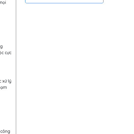
mọi
Hồng Ngoại Tiện Lợi
ng
ộc cực
 xử lý
chạm
 công