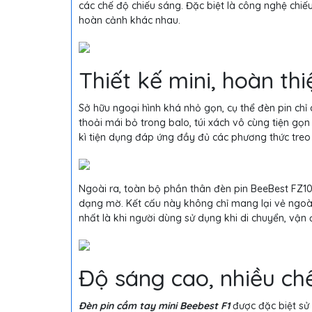
các chế độ chiếu sáng. Đặc biệt là công nghệ chi
hoàn cảnh khác nhau.
Thiết kế mini, hoàn th
Sở hữu ngoại hình khá nhỏ gọn, cụ thể đèn pin chỉ
thoải mái bỏ trong balo, túi xách vô cùng tiện gọ
kì tiện dụng đáp ứng đầy đủ các phương thức treo 
Ngoài ra, toàn bộ phần thân đèn pin BeeBest FZ10
dạng mờ. Kết cấu này không chỉ mang lại vẻ ngoài 
nhất là khi người dùng sử dụng khi di chuyển, vận 
Độ sáng cao, nhiều ch
Đèn pin cầm tay mini Beebest F1
được đặc biệt sử