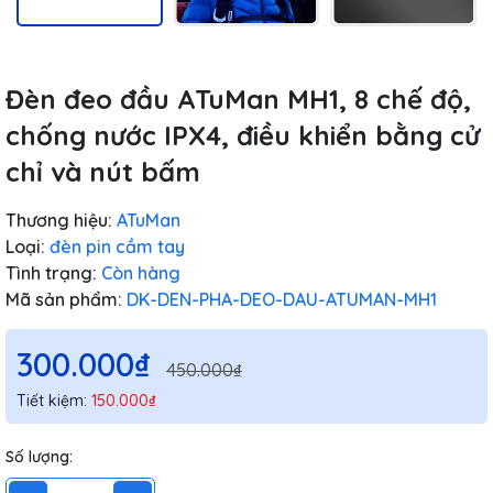
Đèn đeo đầu ATuMan MH1, 8 chế độ,
chống nước IPX4, điều khiển bằng cử
chỉ và nút bấm
Thương hiệu:
ATuMan
Loại:
đèn pin cầm tay
Tình trạng:
Còn hàng
Mã sản phẩm:
DK-DEN-PHA-DEO-DAU-ATUMAN-MH1
300.000₫
450.000₫
Tiết kiệm:
150.000₫
Số lượng: