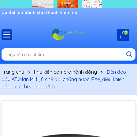
Ưu đãi lớn dành cho thành viên mới
0
Trang chủ
Phụ kiện camera hành động
Đèn đeo
đầu ATuMan MH1, 8 chế độ, chống nước IPX4, điều khiển
bằng cử chỉ và nút bấm