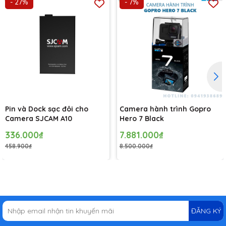
- 27%
- 7%
Red light mode:
Chế độ đèn đỏ
SOS mode:
Chế độ khẩn cấp (SOS)
Pin và Dock sạc đôi cho
Camera hành trình Gopro
Camera SJCAM A10
Hero 7 Black
336.000₫
7.881.000₫
458.900₫
8.500.000₫
ĐĂNG KÝ