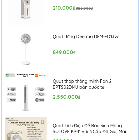
hành 1 tháng
210.000₫
350.000₫
Quạt đứng Deerma DEM-FD13W
849.000₫
Quạt tháp thông minh Fan 2
BPTS02DMU bản quốc tế
2.550.000₫
Quạt Tích Điện Để Bàn Siêu Mỏng
SOLOVE KP-11 với 6 Cấp Độ Gió, Màn
Hình LCD, Tích Hợp Giá Đỡ Điện Thoại