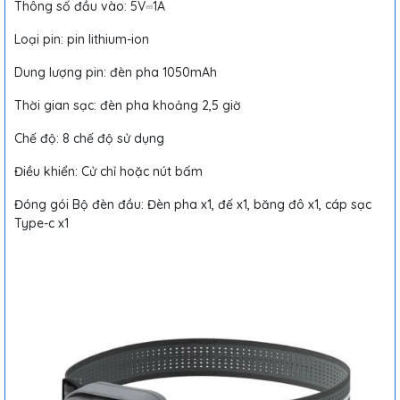
Thông số đầu vào: 5V⎓1A
Loại pin: pin lithium-ion
Dung lượng pin: đèn pha 1050mAh
Thời gian sạc: đèn pha khoảng 2,5 giờ
Chế độ: 8 chế độ sử dụng
Điều khiển: Cử chỉ hoặc nút bấm
Đóng gói Bộ đèn đầu: Đèn pha x1, đế x1, băng đô x1, cáp sạc
Type-c x1