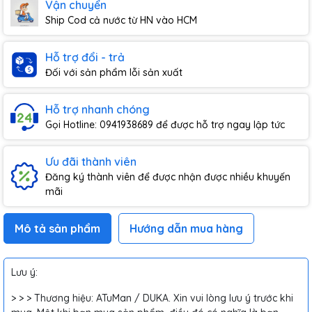
Vận chuyển
Ship Cod cả nước từ HN vào HCM
Hỗ trợ đổi - trả
Đối với sản phẩm lỗi sản xuất
Hỗ trợ nhanh chóng
Gọi Hotline: 0941938689 để được hỗ trợ ngay lập tức
Ưu đãi thành viên
Đăng ký thành viên để được nhận được nhiều khuyến
mãi
Mô tả sản phẩm
Hướng dẫn mua hàng
Lưu ý:
> > > Thương hiệu: ATuMan / DUKA. Xin vui lòng lưu ý trước khi