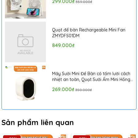
299.000₫
359.000₫
Quạt để bàn Rechargeable Mini Fan
ZMYDFS01DM
849.000₫
Máy Sưởi Mini Để Bàn có tấm lưới cách
nhiệt an toàn, Quạt Sưởi Ấm Mini Hồng
Ngoại Tiện Lợi
269.000₫
350.000₫
Sản phẩm liên quan