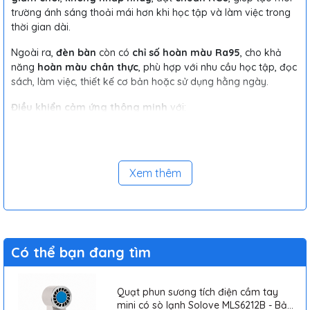
trường ánh sáng thoải mái hơn khi học tập và làm việc trong
thời gian dài.
Ngoài ra,
đèn bàn
còn có
chỉ số hoàn màu Ra95
, cho khả
năng
hoàn màu chân thực
, phù hợp với nhu cầu học tập, đọc
sách, làm việc, thiết kế cơ bản hoặc sử dụng hằng ngày.
Điều khiển cảm ứng thông minh
với:
Thanh trượt chỉnh
độ sáng
Thanh trượt chỉnh
nhiệt độ màu
Xem thêm
Chế độ đọc
Chế độ tập trung
Hẹn giờ tắt tiện lợi
Có thể bạn đang tìm
Sản phẩm hỗ trợ:
Điều chỉnh góc nghiêng 25°
Quạt phun sương tích điện cầm tay
mini có sò lạnh Solove MLS6212B - Bảo