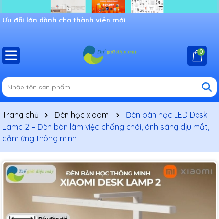
Ưu đãi lớn dành cho thành viên mới
0
Trang chủ
Đèn học xiaomi
Đèn bàn học LED Desk
Lamp 2 – Đèn bàn làm việc chống chói, ánh sáng dịu mắt,
cảm ứng thông minh