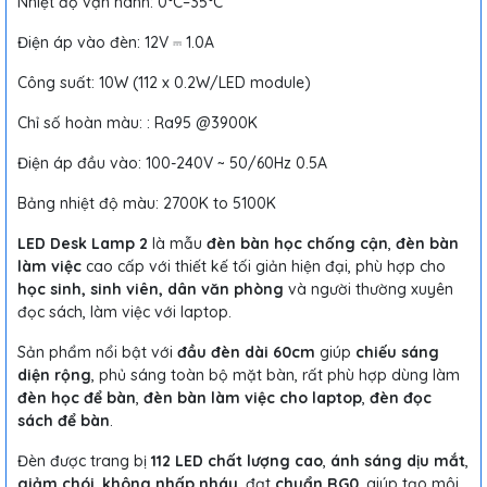
Nhiệt độ vận hành: 0°C–35°C
Điện áp vào đèn: 12V ⎓ 1.0A
Công suất: 10W (112 x 0.2W/LED module)
Chỉ số hoàn màu: : Ra95 @3900K
Điện áp đầu vào: 100-240V ~ 50/60Hz 0.5A
Bảng nhiệt độ màu: 2700K to 5100K
LED Desk Lamp 2
là mẫu
đèn bàn học chống cận
,
đèn bàn
làm việc
cao cấp với thiết kế tối giản hiện đại, phù hợp cho
học sinh, sinh viên, dân văn phòng
và người thường xuyên
đọc sách, làm việc với laptop.
Sản phẩm nổi bật với
đầu đèn dài 60cm
giúp
chiếu sáng
diện rộng
, phủ sáng toàn bộ mặt bàn, rất phù hợp dùng làm
đèn học để bàn
,
đèn bàn làm việc cho laptop
,
đèn đọc
sách để bàn
.
Đèn được trang bị
112 LED chất lượ
ng ca
o
,
ánh sáng dịu mắt
,
giảm chói
,
không nhấp nháy
, đạt
chuẩn RG0
, giúp tạo môi