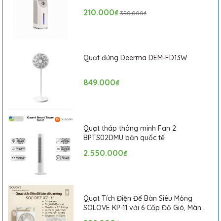
Trục xoay bền chắc, kiểm tra 10.000 lần
hành 1 tháng
210.000₫
350.000₫
Tương thích điều khiển giọng nói với Alexa / Google
Assistant
Kết nối app mihome quôc tế ( chọn quốc gia Việt Nam
Quạt đứng Deerma DEM-FD13W
849.000₫
Quạt tháp thông minh Fan 2
BPTS02DMU bản quốc tế
2.550.000₫
Quạt Tích Điện Để Bàn Siêu Mỏng
SOLOVE KP-11 với 6 Cấp Độ Gió, Màn
Hình LCD, Tích Hợp Giá Đỡ Điện Thoại