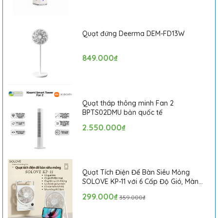
Quạt đứng Deerma DEM-FD13W
849.000₫
Quạt tháp thông minh Fan 2
BPTS02DMU bản quốc tế
2.550.000₫
Quạt Tích Điện Để Bàn Siêu Mỏng
SOLOVE KP-11 với 6 Cấp Độ Gió, Màn
Hình LCD, Tích Hợp Giá Đỡ Điện Thoại
299.000₫
359.000₫