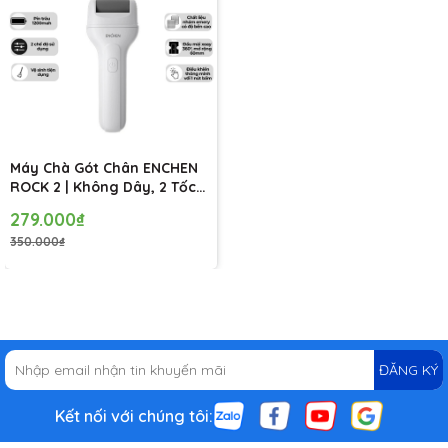
Máy Chà Gót Chân ENCHEN
ROCK 2 | Không Dây, 2 Tốc
Độ, Đầu Mài Emery Xoay
279.000₫
360 Độ, Pin Trâu 1200mAh
350.000₫
ĐĂNG KÝ
Kết nối với chúng tôi: