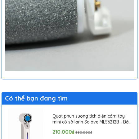
Có thể bạn đang tìm
Quạt phun sương tích điện cầm tay
mini có sò lạnh Solove MLS6212B - Bảo
hành 1 tháng
210.000₫
350.000₫