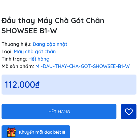
Đầu thay Máy Chà Gót Chân
SHOWSEE B1-W
Thương hiệu:
Đang cập nhật
Loại:
Máy chà gót chân
Tình trạng:
Hết hàng
Mã sản phẩm:
MI-DAU-THAY-CHA-GOT-SHOWSEE-B1-W
112.000₫
HẾT HÀNG
Khuyến mãi đặc biệt !!!