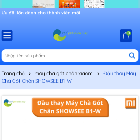
Ưu đãi lớn dành cho thành viên mới
0
Trang chủ
máy chà gót chân xiaomi
Đầu thay Máy
Chà Gót Chân SHOWSEE B1-W