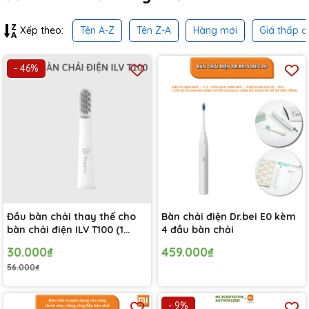
Tên A-Z
Tên Z-A
Hàng mới
Giá thấp đ
Xếp theo:
- 46%
Đầu bàn chải thay thế cho
Bàn chải điện Dr.bei E0 kèm
bàn chải điện ILV T100 (1
4 đầu bàn chải
chiếc)
30.000₫
459.000₫
56.000₫
- 9%