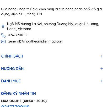
Cửa hàng Shop thế giới điện máy là cửa hàng phân phối đồ gia
dụng, điện tử uy tín tại HN
Ngõ 143 đường La Nội, phường Dương Nội, quận Hà Đông,
Hanoi, Vietnam
02477700119
general@shopthegioidienmay.com
CHÍNH SÁCH
HƯỚNG DẪN
DANH MỤC
ĐĂNG KÝ NHẬN TIN
MUA ONLINE (08:30 - 20:30)
02477700119