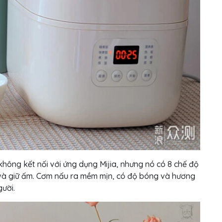
không kết nối với ứng dụng Mijia, nhưng nó có 8 chế độ
ờ và giữ ấm. Cơm nấu ra mềm mịn, có độ bóng và hương
ười.