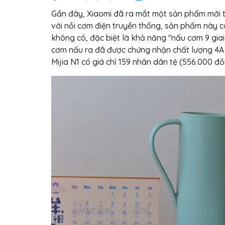
Gần đây, Xiaomi đã ra mắt một sản phẩm mới
với nồi cơm điện truyền thống, sản phẩm này c
không có, đặc biệt là khả năng "nấu cơm 9 gi
cơm nấu ra đã được chứng nhận chất lượng 4A (
Mijia N1 có giá chỉ 159 nhân dân tệ (556.000 đ