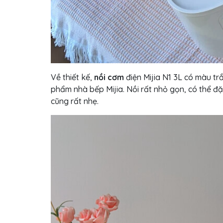
Về thiết kế,
nồi cơm
điện Mijia N1 3L có màu tr
phẩm nhà bếp Mijia. Nồi rất nhỏ gọn, có thể đ
cũng rất nhẹ.