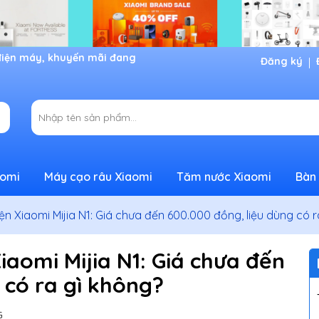
Đăng ký
aomi
Máy cạo râu Xiaomi
Tăm nước Xiaomi
Bàn 
ện Xiaomi Mijia N1: Giá chưa đến 600.000 đồng, liệu dùng có r
iaomi Mijia N1: Giá chưa đến
 có ra gì không?
G