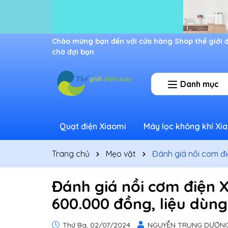
Ưu đãi lớn dành cho thành viên mới
Danh mục
Quạt điện Xiaomi
Máy lọc không khí Xi
Trang chủ
Mẹo vặt
Đánh giá nồi cơm đi
Đánh giá nồi cơm điện X
600.000 đồng, liệu dùng
Thứ Ba, 02/07/2024
NGUYỄN TRUNG DƯƠN