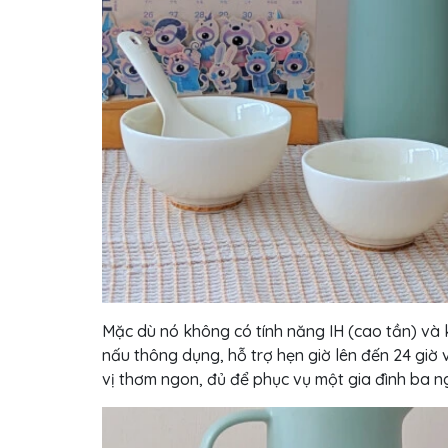
Mặc dù nó không có tính năng IH (cao tần) và 
nấu thông dụng, hỗ trợ hẹn giờ lên đến 24 gi
vị thơm ngon, đủ để phục vụ một gia đình ba ng