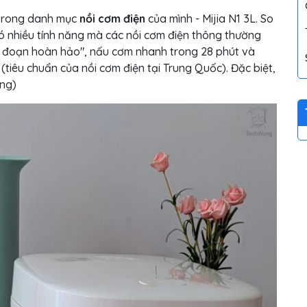
 trong danh mục
nồi cơm điện
của mình - Mijia N1 3L. So
ó nhiều tính năng mà các nồi cơm điện thông thường
ai đoạn hoàn hảo", nấu cơm nhanh trong 28 phút và
tiêu chuẩn của nồi cơm điện tại Trung Quốc). Đặc biệt,
ồng)