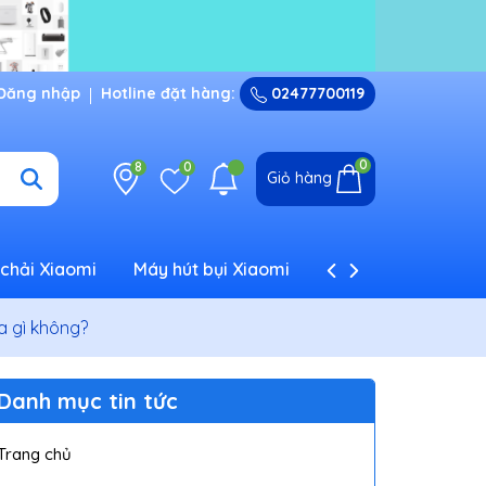
Đăng nhập
Hotline đặt hàng:
02477700119
0
8
0
Giỏ hàng
chải Xiaomi
Máy hút bụi Xiaomi
Máy tạo ẩm Xiaom
a gì không?
Danh mục tin tức
Trang chủ