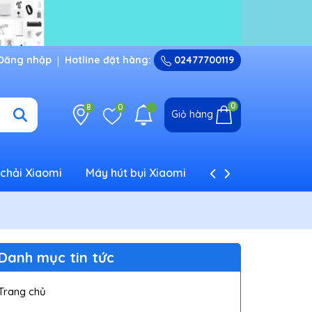
Đăng nhập
Hotline đặt hàng:
02477700119
0
8
0
Giỏ hàng
chải Xiaomi
Máy hút bụi Xiaomi
Máy tạo ẩm Xiaom
Danh mục tin tức
Trang chủ