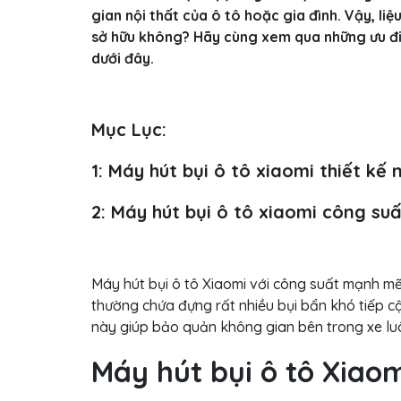
gian nội thất của ô tô hoặc gia đình. Vậy, l
sở hữu không? Hãy cùng xem qua những ưu đi
dưới đây.
Mục Lục:
1: Máy hút bụi ô tô xiaomi thiết kế n
2: Máy hút bụi ô tô xiaomi công s
Máy hút bụi ô tô Xiaomi với công suất mạnh mẽ 
thường chứa đựng rất nhiều bụi bẩn khó tiếp 
này giúp bảo quản không gian bên trong xe luô
Máy hút bụi ô tô Xiaomi