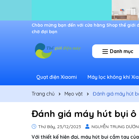
Ưu đãi lớn dành cho thành viên mới
Danh mục
Quạt điện Xiaomi
Máy lọc không khí Xi
Trang chủ
Mẹo vặt
Đánh giá máy hút bụ
Đánh giá máy hút bụi ô 
Thứ Bảy, 23/12/2023
NGUYỄN TRUNG DƯƠN
Với thiết kế hiện đại, máy hút bụi cầm tay c