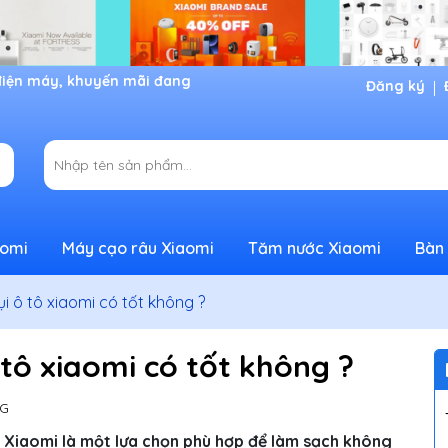
Đăng ký
aomi
Máy cạo râu Xiaomi
Tăm nước Xiaomi
Bàn 
i ô tô xiaomi có tốt không ?
tô xiaomi có tốt không ?
G
ủa Xiaomi là một lựa chọn phù hợp để làm sạch không