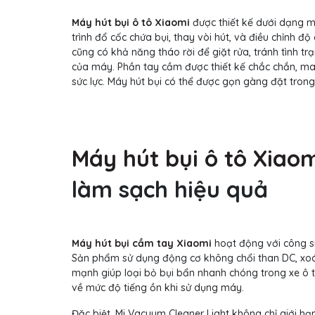
Máy hút bụi ô tô Xiaomi
được thiết kế dưới dạng mo
trình đổ cốc chứa bụi, thay vòi hút, và điều chỉnh đ
cũng có khả năng tháo rời để giặt rửa, tránh tình 
của máy. Phần tay cầm được thiết kế chắc chắn, man
sức lực. Máy hút bụi có thể được gọn gàng đặt trong
Máy hút bụi ô tô Xiao
làm sạch hiệu quả
Máy hút bụi cầm tay Xiaomi
hoạt động với công su
Sản phẩm sử dụng động cơ không chổi than DC, xoáy 
mạnh giúp loại bỏ bụi bẩn nhanh chóng trong xe ô t
về mức độ tiếng ồn khi sử dụng máy.
Đặc biệt, Mi Vacuum Cleaner Light không chỉ giới h