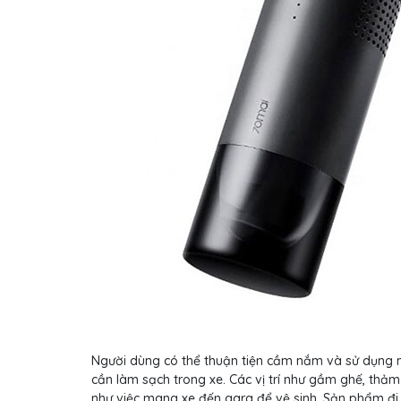
Người dùng có thể thuận tiện cầm nắm và sử dụng m
cần làm sạch trong xe. Các vị trí như gầm ghế, thả
như việc mang xe đến gara để vệ sinh. Sản phẩm đi 