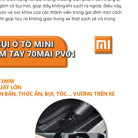
 gồm cả bụi mịn, giúp đẩy không khí sạch ra ngoài. Điều này
o vệ sức khỏe của các thành viên trong gia đình một cách
ght giúp tạo ra không gian trong xe thật sạch sẽ và trong