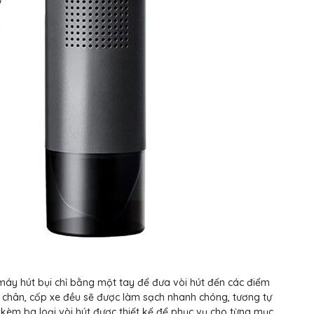
áy hút bụi chỉ bằng một tay để đưa vòi hút đến các điểm
m chân, cốp xe đều sẽ được làm sạch nhanh chóng, tương tự
kèm ba loại vòi hút được thiết kế để phục vụ cho từng mục