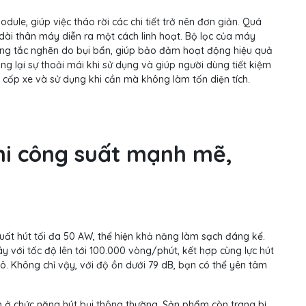
dule, giúp việc tháo rời các chi tiết trở nên đơn giản. Quá
ộ dài thân máy diễn ra một cách linh hoạt. Bộ lọc của máy
trạng tắc nghẽn do bụi bẩn, giúp bảo đảm hoạt động hiệu quả
g lại sự thoải mái khi sử dụng và giúp người dùng tiết kiệm
 cốp xe và sử dụng khi cần mà không làm tốn diện tích.
mi
công suất mạnh mẽ,
ất hút tối đa 50 AW, thể hiện khả năng làm sạch đáng kể.
với tốc độ lên tới 100.000 vòng/phút, kết hợp cùng lực hút
ô. Không chỉ vậy, với độ ồn dưới 79 dB, bạn có thể yên tâm
ạn ở chức năng hút bụi thông thường. Sản phẩm còn trang bị