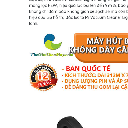
màng lọc HEPA, hiệu quả lọc bụi lên đến 99.9%, bao
không chỉ đảm bảo không gian xe sạch sẽ mà còn bả
hiệu quả. Sự hỗ trợ đắc lực từ Mi Vacuum Cleaner Li
lành.