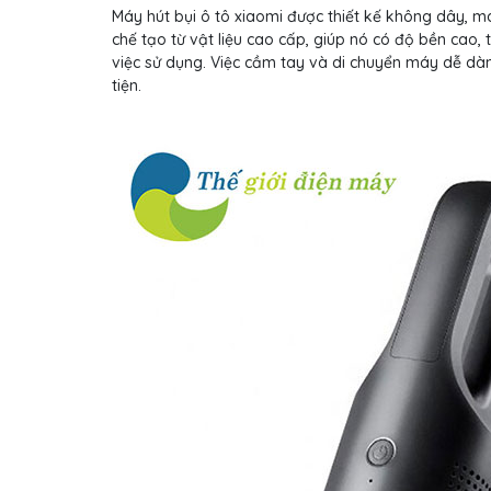
Máy hút bụi ô tô xiaomi được thiết kế không dây, m
chế tạo từ vật liệu cao cấp, giúp nó có độ bền cao, t
việc sử dụng. Việc cầm tay và di chuyển máy dễ dà
tiện.