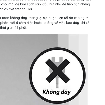
 chổi mài để làm sạch sàn, đầu hút nhỏ để tiếp cận những
chi tiết trên tay lái.
n toàn không dây, mang lại sự thuận tiện tối đa cho người
 phẩm với ổ cắm điện hoặc lo lắng về việc kéo dây, chỉ cần
thời gian 45 phút.