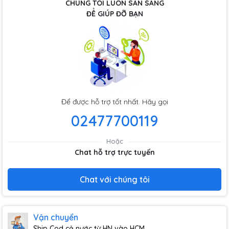
CHÚNG TÔI LUÔN SẴN SÀNG
ĐỂ GIÚP ĐỠ BẠN
Để được hỗ trợ tốt nhất. Hãy gọi
02477700119
Hoặc
Chat hỗ trợ trực tuyến
Chat với chúng tôi
Vận chuyển
Ship Cod cả nước từ HN vào HCM