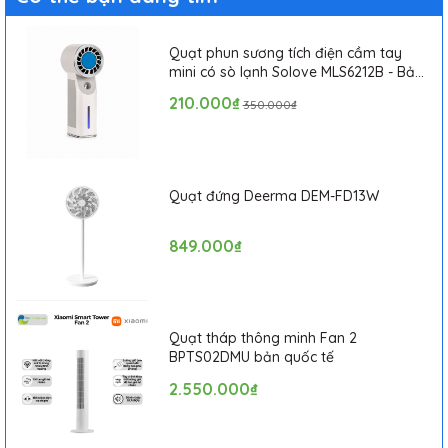
Quạt phun sương tích điện cầm tay
mini có sò lạnh Solove MLS6212B - Bảo
hành 1 tháng
210.000₫
350.000₫
Quạt đứng Deerma DEM-FD13W
849.000₫
Quạt tháp thông minh Fan 2
BPTS02DMU bản quốc tế
2.550.000₫