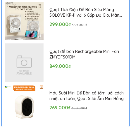
Quạt Tích Điện Để Bàn Siêu Mỏng
SOLOVE KP-11 với 6 Cấp Độ Gió, Màn
Hình LCD, Tích Hợp Giá Đỡ Điện Thoại
299.000₫
359.000₫
Quạt để bàn Rechargeable Mini Fan
ZMYDFS01DM
849.000₫
Máy Sưởi Mini Để Bàn có tấm lưới cách
nhiệt an toàn, Quạt Sưởi Ấm Mini Hồng
Ngoại Tiện Lợi
269.000₫
350.000₫