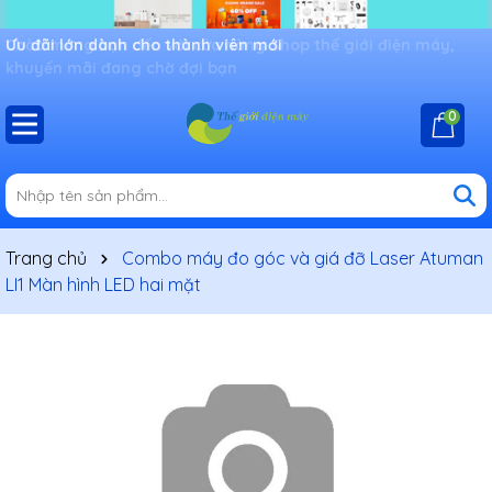
Ưu đãi lớn dành cho thành viên mới
0
Trang chủ
Combo máy đo góc và giá đỡ Laser Atuman
LI1 Màn hình LED hai mặt