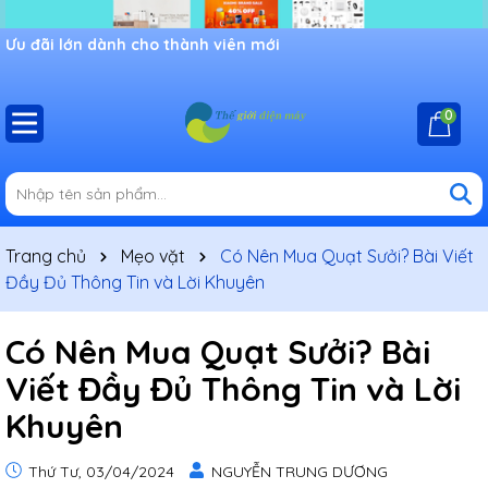
Chào mừng bạn đến với cửa hàng Shop thế giới điện máy,
Ưu đãi lớn dành cho thành viên mới
khuyến mãi đang chờ đợi bạn
0
Trang chủ
Mẹo vặt
Có Nên Mua Quạt Sưởi? Bài Viết
Đầy Đủ Thông Tin và Lời Khuyên
Có Nên Mua Quạt Sưởi? Bài
Viết Đầy Đủ Thông Tin và Lời
Khuyên
Thứ Tư, 03/04/2024
NGUYỄN TRUNG DƯƠNG