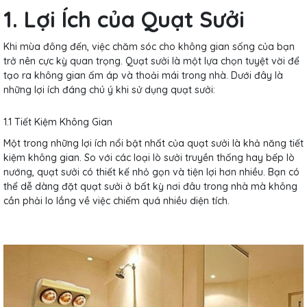
1. Lợi Ích của Quạt Sưởi
Khi mùa đông đến, việc chăm sóc cho không gian sống của bạn
trở nên cực kỳ quan trọng. Quạt sưởi là một lựa chọn tuyệt vời để
tạo ra không gian ấm áp và thoải mái trong nhà. Dưới đây là
những lợi ích đáng chú ý khi sử dụng quạt sưởi:
1.1 Tiết Kiệm Không Gian
Một trong những lợi ích nổi bật nhất của quạt sưởi là khả năng tiết
kiệm không gian. So với các loại lò sưởi truyền thống hay bếp lò
nướng, quạt sưởi có thiết kế nhỏ gọn và tiện lợi hơn nhiều. Bạn có
thể dễ dàng đặt quạt sưởi ở bất kỳ nơi đâu trong nhà mà không
cần phải lo lắng về việc chiếm quá nhiều diện tích.