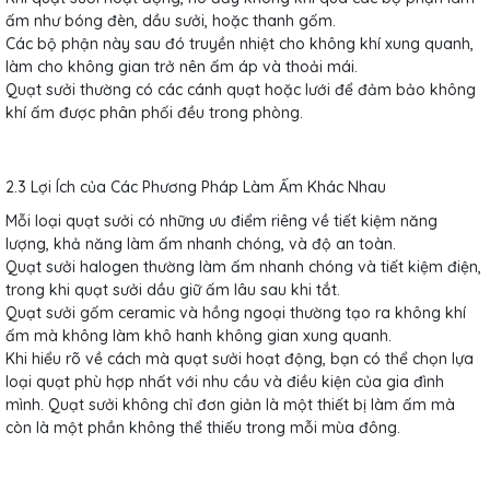
ấm như bóng đèn, dầu sưởi, hoặc thanh gốm.
Các bộ phận này sau đó truyền nhiệt cho không khí xung quanh,
làm cho không gian trở nên ấm áp và thoải mái.
Quạt sưởi thường có các cánh quạt hoặc lưới để đảm bảo không
khí ấm được phân phối đều trong phòng.
2.3 Lợi Ích của Các Phương Pháp Làm Ấm Khác Nhau
Mỗi loại quạt sưởi có những ưu điểm riêng về tiết kiệm năng
lượng, khả năng làm ấm nhanh chóng, và độ an toàn.
Quạt sưởi halogen thường làm ấm nhanh chóng và tiết kiệm điện,
trong khi quạt sưởi dầu giữ ấm lâu sau khi tắt.
Quạt sưởi gốm ceramic và hồng ngoại thường tạo ra không khí
ấm mà không làm khô hanh không gian xung quanh.
Khi hiểu rõ về cách mà quạt sưởi hoạt động, bạn có thể chọn lựa
loại quạt phù hợp nhất với nhu cầu và điều kiện của gia đình
mình. Quạt sưởi không chỉ đơn giản là một thiết bị làm ấm mà
còn là một phần không thể thiếu trong mỗi mùa đông.