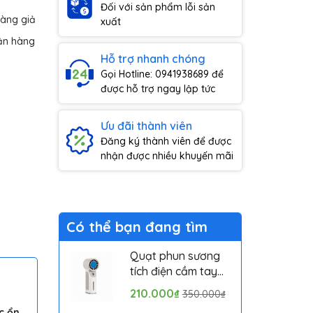
Đối với sản phẩm lỗi sản
hàng giả
xuất
ận hàng
Hỗ trợ nhanh chóng
Gọi Hotline: 0941938689 để
được hỗ trợ ngay lập tức
Ưu đãi thành viên
Đăng ký thành viên để được
nhận được nhiều khuyến mãi
Có thể bạn đang tìm
Quạt phun sương
tích điện cầm tay
mini có sò lạnh
210.000₫
350.000₫
Solove MLS6212B -
c ổn