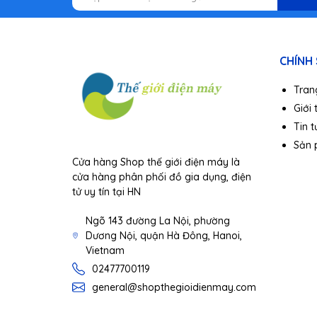
CHÍNH
Tran
Giới 
Tin t
Sản
Cửa hàng Shop thế giới điện máy là
cửa hàng phân phối đồ gia dụng, điện
tử uy tín tại HN
Ngõ 143 đường La Nội, phường
Dương Nội, quận Hà Đông, Hanoi,
Vietnam
02477700119
general@shopthegioidienmay.com
Ngoài ra, cáp sạc USB Lightning ZMI AL853 1.5m
đảm bảo độ bền cao trong quá trình sử dụng.