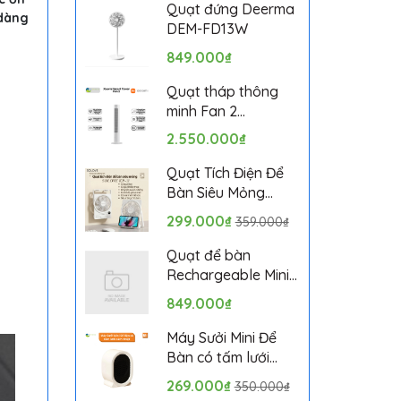
Bảo hành 1 tháng
Quạt đứng Deerma
 dàng
DEM-FD13W
849.000₫
Quạt tháp thông
minh Fan 2
BPTS02DMU bản
2.550.000₫
quốc tế
Quạt Tích Điện Để
Bàn Siêu Mỏng
SOLOVE KP-11 với 6
299.000₫
359.000₫
Cấp Độ Gió, Màn
Hình LCD, Tích Hợp
Quạt để bàn
Giá Đỡ Điện Thoại
Rechargeable Mini
Fan ZMYDFS01DM
849.000₫
Máy Sưởi Mini Để
Bàn có tấm lưới
cách nhiệt an toàn,
269.000₫
350.000₫
Quạt Sưởi Ấm Mini