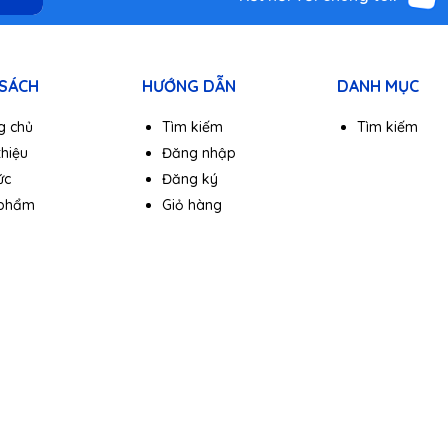
 SÁCH
HƯỚNG DẪN
DANH MỤC
g chủ
Tìm kiếm
Tìm kiếm
thiệu
Đăng nhập
ức
Đăng ký
 phẩm
Giỏ hàng
 nó còn được thiết kế để chịu được bẻ cong lên đến hơn 10.000