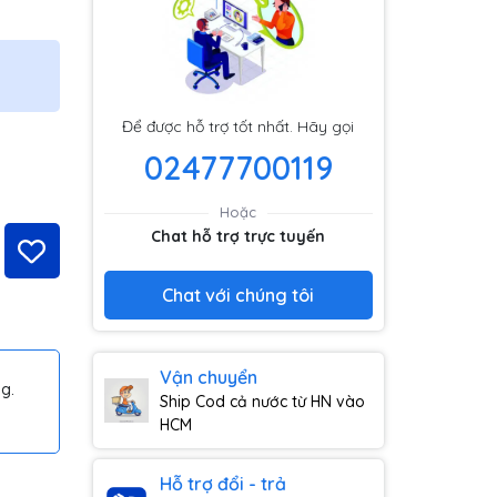
Để được hỗ trợ tốt nhất. Hãy gọi
02477700119
Hoặc
Chat hỗ trợ trực tuyến
Chat với chúng tôi
Vận chuyển
g.
Ship Cod cả nước từ HN vào
HCM
Hỗ trợ đổi - trả