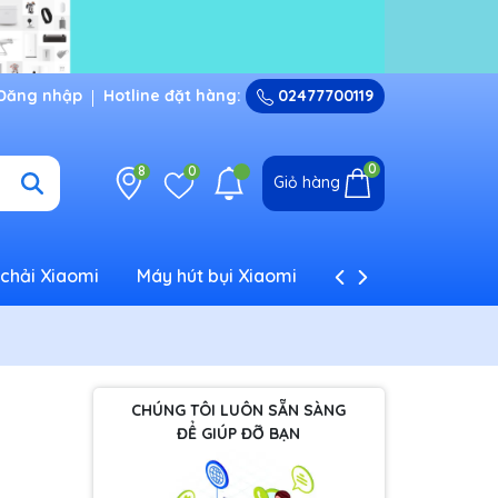
Đăng nhập
Hotline đặt hàng:
02477700119
0
8
0
Giỏ hàng
chải Xiaomi
Máy hút bụi Xiaomi
Máy tạo ẩm Xiaom
CHÚNG TÔI LUÔN SẴN SÀNG
ĐỂ GIÚP ĐỠ BẠN