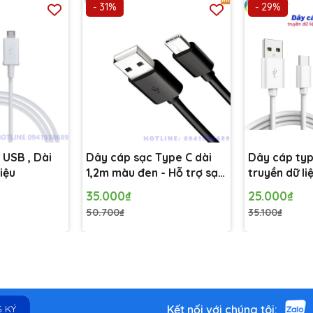
- 31%
- 29%
 USB , Dài
Dây cáp sạc Type C dài
Dây cáp typ
liệu
1,2m màu đen - Hỗ trợ sạc
truyền dữ li
nhanh và truyển dữ liệu
35.000₫
25.000₫
(đen)
50.700₫
35.100₫
Kết nối với chúng tôi:
 KÝ