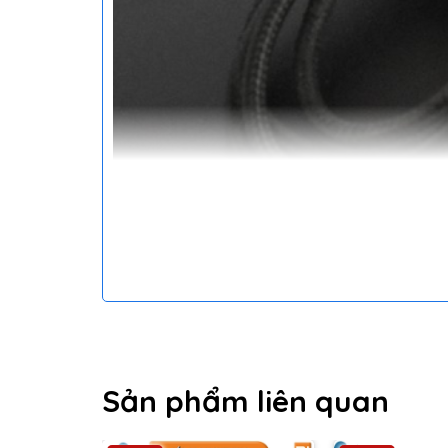
Thiết kế và độ bền
Cáp ZMI USB Lightning AL853 có lớp vỏ bọc sợi
Sản phẩm liên quan
vào thiết kế này, dây cáp có thể chịu được lự
động.