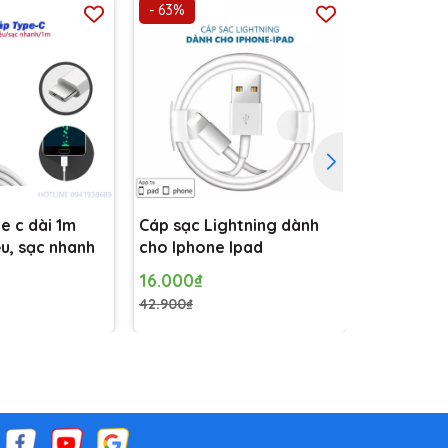
- 63%
- 12%
e c dài 1m
Cáp sạc Lightning dành
Cáp sạc 
ệu, sạc nhanh
cho Iphone Ipad
U17 3 đầu
16.000₫
166.000₫
42.900₫
189.000₫