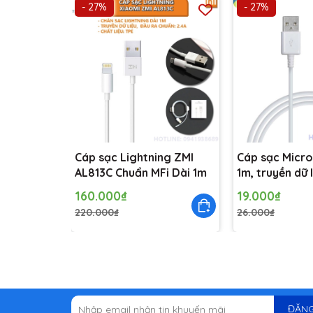
- 27%
- 27%
Cáp sạc Lightning ZMI
Cáp sạc Micro
AL813C Chuẩn MFi Dài 1m
1m, truyền dữ 
160.000₫
19.000₫
220.000₫
26.000₫
ĐĂNG