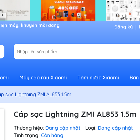
Đăng ký
aomi
Máy cạo râu Xiaomi
Tăm nước Xiaomi
Bàn 
p sạc Lightning ZMI AL853 1.5m
Cáp sạc Lightning ZMI AL853 1.5m
Thương hiệu:
Đang cập nhật
Loại:
Đang cập nhật
Tình trạng:
Còn hàng