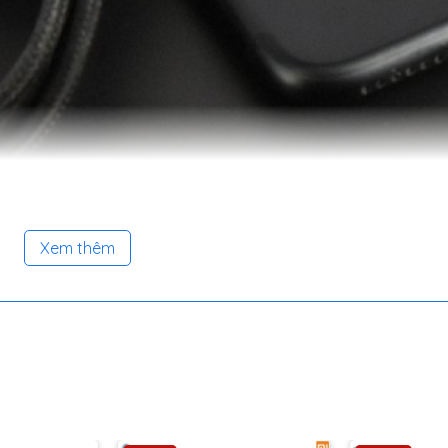
Xem thêm
 nylon cao cấp, giúp tăng độ bền và khả năng chống đứt gãy. 
c kéo và uốn cong nhiều lần mà không ảnh hưởng đến hiệu suất 