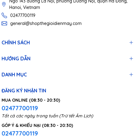
Ngõ 143 đường La Nội, phường Dương Nội, quận Hà Đông,
Hanoi, Vietnam
02477700119
general@shopthegioidienmay.com
CHÍNH SÁCH
HƯỚNG DẪN
DANH MỤC
ĐĂNG KÝ NHẬN TIN
MUA ONLINE (08:30 - 20:30)
02477700119
Tất cả các ngày trong tuần (Trừ tết Âm Lịch)
GÓP Ý & KHIẾU NẠI (08:30 - 20:30)
02477700119