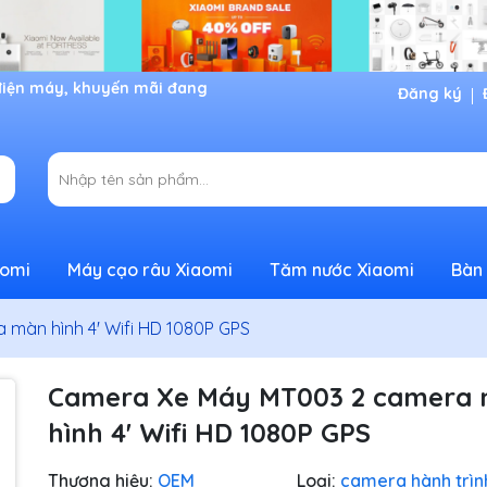
Đăng ký
aomi
Máy cạo râu Xiaomi
Tăm nước Xiaomi
Bàn 
màn hình 4' Wifi HD 1080P GPS
Camera Xe Máy MT003 2 camera
hình 4' Wifi HD 1080P GPS
Thương hiệu:
OEM
Loại:
camera hành trìn