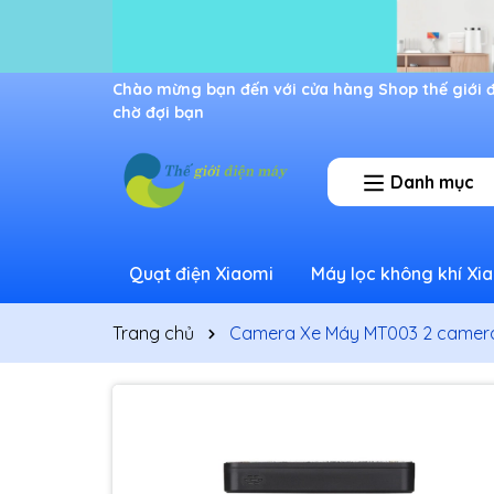
Ưu đãi lớn dành cho thành viên mới
Danh mục
Quạt điện Xiaomi
Máy lọc không khí Xi
Trang chủ
Camera Xe Máy MT003 2 camera 