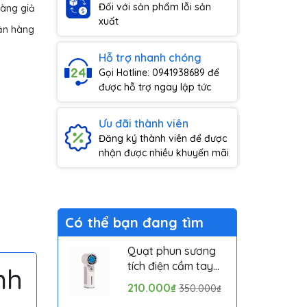
Đối với sản phẩm lỗi sản
hàng giả
xuất
ận hàng
Hỗ trợ nhanh chóng
Gọi Hotline: 0941938689 để
được hỗ trợ ngay lập tức
Ưu đãi thành viên
Đăng ký thành viên để được
nhận được nhiều khuyến mãi
Có thể bạn đang tìm
Quạt phun sương
tích điện cầm tay
nh
mini có sò lạnh
210.000₫
350.000₫
Solove MLS6212B -