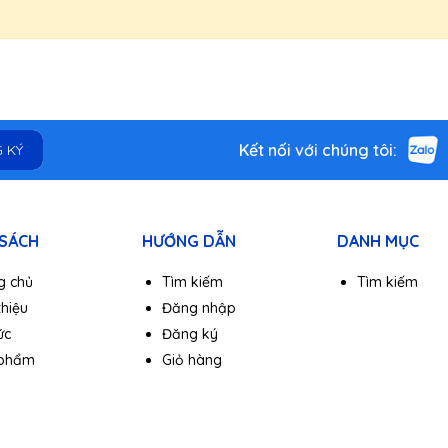
ung Quốc, Tiếng Anh, Tiếng Pháp, Hàn Quốc, Nhật Bản
Kết nối với chúng tôi:
 KÝ
 SÁCH
HƯỚNG DẪN
DANH MỤC
g chủ
Tìm kiếm
Tìm kiếm
thiệu
Đăng nhập
ức
Đăng ký
 phẩm
Giỏ hàng