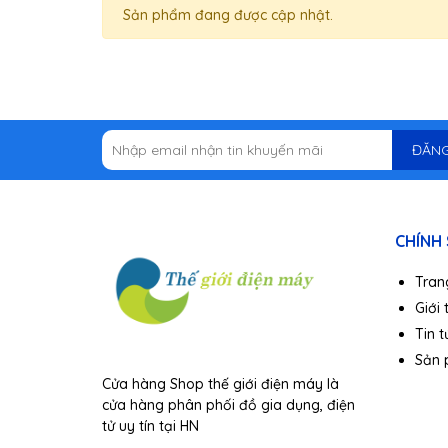
Sản phẩm đang được cập nhật.
WIFI: Hỗ Trợ
Ngôn ngữ: Trung Quốc Simpliﬁed, Truyền Thống Tr
Hai ống kính video: Hỗ Trợ
Video ghi âm tự động: Hỗ Trợ
ĐĂNG
Truyền tải Loại: MINI USB 2.0
Bãi đỗ xe Giám sát: Hỗ Trợ
CHÍNH
GPS: Tùy Chọn
Tran
Nhiệt độ làm việc:-10 °C ~ 65 °C
Giới 
Nguồn điện: DC 12 V/1A
Tin t
Sản
Cửa hàng Shop thế giới điện máy là
cửa hàng phân phối đồ gia dụng, điện
tử uy tín tại HN