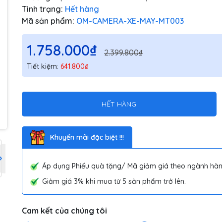
Tình trạng:
Hết hàng
Mã sản phẩm:
OM-CAMERA-XE-MAY-MT003
1.758.000₫
2.399.800₫
Tiết kiệm:
641.800₫
HẾT HÀNG
Khuyến mãi đặc biệt !!!
Áp dụng Phiếu quà tặng/ Mã giảm giá theo ngành hàn
Giảm giá 3% khi mua từ 5 sản phẩm trở lên.
Cam kết của chúng tôi