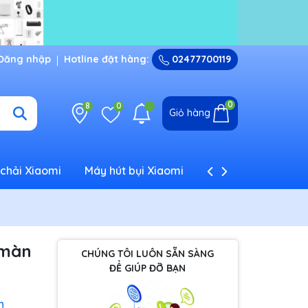
Đăng nhập
Hotline đặt hàng:
02477700119
0
8
0
Giỏ hàng
chải Xiaomi
Máy hút bụi Xiaomi
Máy tạo ẩm Xiaom
 màn
CHÚNG TÔI LUÔN SẴN SÀNG
ĐỂ GIÚP ĐỠ BẠN
h