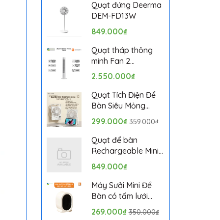
Bảo hành 1 tháng
Quạt đứng Deerma
DEM-FD13W
849.000₫
Quạt tháp thông
minh Fan 2
BPTS02DMU bản
2.550.000₫
quốc tế
Quạt Tích Điện Để
Bàn Siêu Mỏng
SOLOVE KP-11 với 6
299.000₫
359.000₫
Cấp Độ Gió, Màn
Hình LCD, Tích Hợp
Quạt để bàn
Giá Đỡ Điện Thoại
Rechargeable Mini
Fan ZMYDFS01DM
849.000₫
Máy Sưởi Mini Để
Bàn có tấm lưới
cách nhiệt an toàn,
269.000₫
350.000₫
Quạt Sưởi Ấm Mini