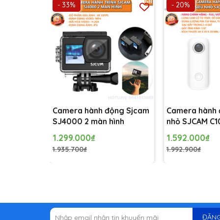
- 33%
- 20%
Camera thể thao SJCAM SJ7 STAR 2 inch
có Sensor ảnh 
nhất làm hài lòng cả những khách hàng khó tính nhất.
Camera hành động Sjcam
Camera hành 
SJ4000 2 màn hình
nhỏ SJCAM C1
1.299.000₫
1.592.000₫
1.935.700₫
1.992.900₫
ĐĂNG