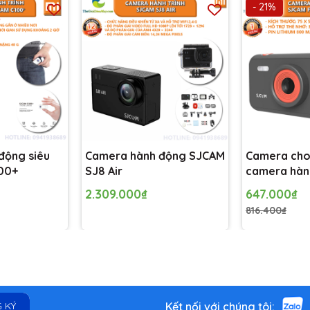
- 21%
Sony IMX117 12 Megapixel cảm biến này sẽ làm cho hình ảnh chân thật, rõ
động siêu
Camera hành động SJCAM
Camera cho
00+
SJ8 Air
camera hàn
FUNCAM KI
2.309.000₫
647.000₫
816.400₫
Kết nối với chúng tôi:
 KÝ