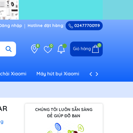
Đăng nhập
Hotline đặt hàng:
02477700119
0
8
0
Giỏ hàng
chải Xiaomi
Máy hút bụi Xiaomi
Máy tạo ẩm Xiaom
AR
CHÚNG TÔI LUÔN SẴN SÀNG
ĐỂ GIÚP ĐỠ BẠN
ng