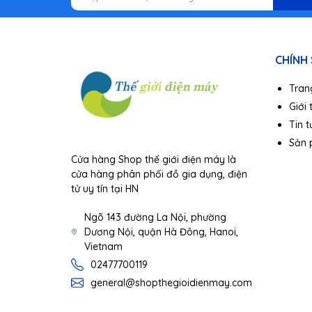
CHÍNH
Tran
Giới 
Tin t
Sản
Cửa hàng Shop thế giới điện máy là
cửa hàng phân phối đồ gia dụng, điện
tử uy tín tại HN
Ngõ 143 đường La Nội, phường
Dương Nội, quận Hà Đông, Hanoi,
Camera phượt SJCAM SJ7 STAR
có màn hình rộng 2 inc
Vietnam
02477700119
general@shopthegioidienmay.com