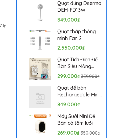
Bảo hành 1 tháng
Quạt đứng Deerma
DEM-FD13W
849.000₫
ử lý
Quạt tháp thông
minh Fan 2
BPTS02DMU bản
2.550.000₫
quốc tế
Quạt Tích Điện Để
Bàn Siêu Mỏng
SOLOVE KP-11 với 6
299.000₫
359.000₫
Cấp Độ Gió, Màn
Hình LCD, Tích Hợp
Quạt để bàn
Giá Đỡ Điện Thoại
Rechargeable Mini
Fan ZMYDFS01DM
849.000₫
Máy Sưởi Mini Để
Bàn có tấm lưới
cách nhiệt an toàn,
269.000₫
350.000₫
Quạt Sưởi Ấm Mini