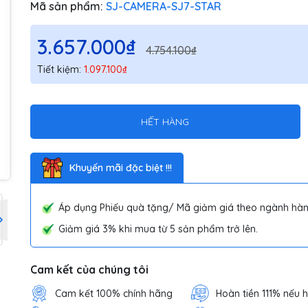
Mã sản phẩm:
SJ-CAMERA-SJ7-STAR
3.657.000₫
4.754.100₫
Tiết kiệm:
1.097.100₫
HẾT HÀNG
Khuyến mãi đặc biệt !!!
Áp dụng Phiếu quà tặng/ Mã giảm giá theo ngành hàn
Giảm giá 3% khi mua từ 5 sản phẩm trở lên.
Cam kết của chúng tôi
Cam kết 100% chính hãng
Hoàn tiền 111% nếu 