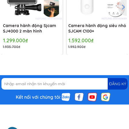
Camera hành động Sjcam
Camera hành động siêu nhỏ
SJ4000 2 màn hình
SJCAM C100+
1.299.000₫
1.592.000₫
1.935.700₫
1.992.900₫
ĐĂNG KÝ
Camera hành trình xe máy
có tích hợp khả năng phát sóng
WiFi cho phép người dùng sử dụng ứng dụng SJCAM Zone để
Kết nối với chúng tôi:
kết nối Smartphone với SJ4000 Wifi 2.0 để điều khiển, cài đặt,
chia sẻ dữ liệu rất đơn giản, nhanh chóng, tiện lợi. Bạn có thể
chụp ảnh, quay video từ xa mà không cần phải chạm tới
camera, đồng thời bạn có thể chia sẻ ngay lập tức những bức
ảnh đẹp lên mạng xã hội với thao tác rất đơn giản.