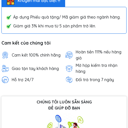
Khuyến mãi đặc biệt !!!
Áp dụng Phiếu quà tặng/ Mã giảm giá theo ngành hàng.
Giảm giá 3% khi mua từ 5 sản phẩm trở lên.
Cam kết của chúng tôi
Hoàn tiền 111% nếu hàng
Cam kết 100% chính hãng
giả
Mở hộp kiểm tra nhận
Giao tận tay khách hàng
hàng
Hỗ trợ 24/7
Đổi trả trong 7 ngày
CHÚNG TÔI LUÔN SẴN SÀNG
ĐỂ GIÚP ĐỠ BẠN