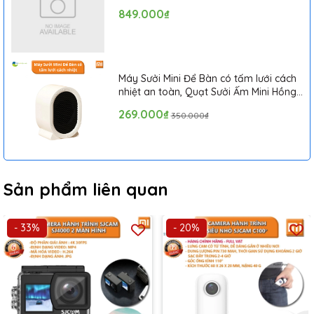
849.000₫
Máy Sưởi Mini Để Bàn có tấm lưới cách
nhiệt an toàn, Quạt Sưởi Ấm Mini Hồng
Ngoại Tiện Lợi
269.000₫
350.000₫
Camera phượt giá rẻ
có các nút chức năng được thiết kế rất
Sản phẩm liên quan
hợp lý và dễ thao tác điều khiển, ngay cả các phím bấm trên
vỏ bảo vệ cũng rất nhạy, bấm nhẹ mà chống nước thì tốt khỏi
phải bàn.
- 33%
- 20%