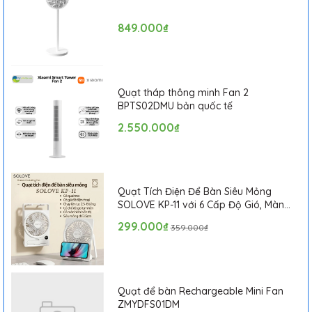
849.000₫
Quạt tháp thông minh Fan 2
BPTS02DMU bản quốc tế
2.550.000₫
Camera hành động giá rẻ
có trang bị lớp vỏ bảo bệ trong
suốt, cứng cáp và bền cho phép camera có khả năng chống
nước, chỗng thấm ở độ sâu tới 30m giúp người dùng có thể
quay video, chụp hình dưới nước khi đi bơi, lặn mà không phải
lo ngại bất cứ vấn đề gì.
Quạt Tích Điện Để Bàn Siêu Mỏng
SOLOVE KP-11 với 6 Cấp Độ Gió, Màn
Hình LCD, Tích Hợp Giá Đỡ Điện Thoại
299.000₫
359.000₫
Quạt để bàn Rechargeable Mini Fan
ZMYDFS01DM