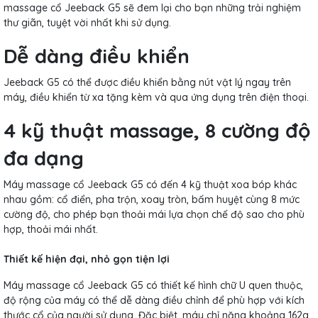
massage cổ Jeeback G5 sẽ đem lại cho bạn những trải nghiệm
thư giãn, tuyệt vời nhất khi sử dụng.
Dễ dàng điều khiển
Jeeback G5 có thể được điều khiển bằng nút vật lý ngay trên
máy, điều khiển từ xa tặng kèm và qua ứng dụng trên điện thoại.
4 kỹ thuật massage, 8 cường độ
đa dạng
Máy massage cổ Jeeback G5 có đến 4 kỹ thuật xoa bóp khác
nhau gồm: cổ điển, pha trộn, xoay tròn, bấm huyệt cùng 8 mức
cường độ, cho phép bạn thoải mái lựa chọn chế độ sao cho phù
hợp, thoải mái nhất.
Thiết kế hiện đại, nhỏ gọn tiện lợi
Máy massage cổ Jeeback G5 có thiết kế hình chữ U quen thuộc,
độ rộng của máy có thể dễ dàng điều chỉnh để phù hợp với kích
thước cổ của người sử dụng. Đặc biệt, máy chỉ nặng khoảng 162g