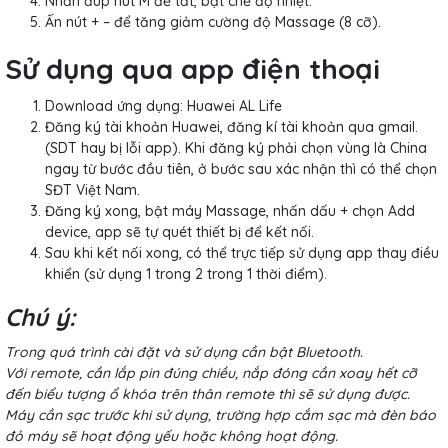
Nhấn đúp nút M để tắt, bật chế độ nhiệt.
Ấn nút + – để tăng giảm cường độ Massage (8 cỡ).
Sử dụng qua app điện thoại
Download ứng dụng: Huawei AL Life
Đăng ký tài khoản Huawei, đăng kí tài khoản qua gmail.
(SDT hay bị lỗi app). Khi đăng ký phải chọn vùng là China
ngay từ bước đầu tiên, ở bước sau xác nhận thì có thể chọn
SĐT Việt Nam.
Đăng ký xong, bật máy Massage, nhấn dấu + chọn Add
device, app sẽ tự quét thiết bị để kết nối.
Sau khi kết nối xong, có thể trực tiếp sử dụng app thay điều
khiển (sử dụng 1 trong 2 trong 1 thời điểm).
Chú ý:
Trong quá trình cài đặt và sử dụng cần bật Bluetooth.
Với remote, cần lắp pin đúng chiều, nắp đóng cần xoay hết cỡ
đến biểu tượng ổ khóa trên thân remote thì sẽ sử dụng được.
Máy cần sạc trước khi sử dụng, trường hợp cắm sạc mà đèn báo
đỏ máy sẽ hoạt động yếu hoặc không hoạt động.