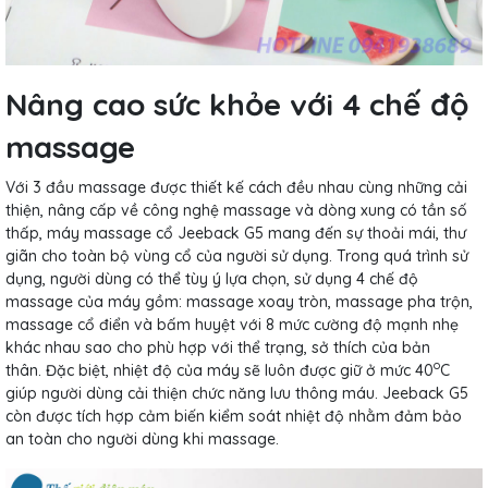
Nâng cao sức khỏe với 4 chế độ
massage
Với 3 đầu massage được thiết kế cách đều nhau cùng những cải
thiện, nâng cấp về công nghệ massage và dòng xung có tần số
thấp, máy massage cổ Jeeback G5 mang đến sự thoải mái, thư
giãn cho toàn bộ vùng cổ của người sử dụng. Trong quá trình sử
dụng, người dùng có thể tùy ý lựa chọn, sử dụng 4 chế độ
massage của máy gồm: massage xoay tròn, massage pha trộn,
massage cổ điển và bấm huyệt với 8 mức cường độ mạnh nhẹ
khác nhau sao cho phù hợp với thể trạng, sở thích của bản
o
thân. Đặc biệt, nhiệt độ của máy sẽ luôn được giữ ở mức 40
C
giúp người dùng cải thiện chức năng lưu thông máu. Jeeback G5
còn được tích hợp cảm biến kiểm soát nhiệt độ nhằm đảm bảo
an toàn cho người dùng khi massage.