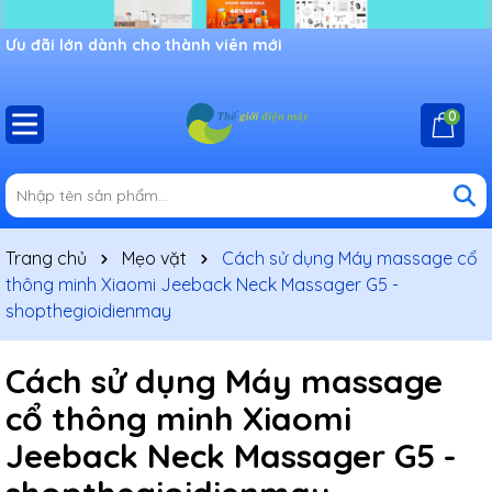
Ưu đãi lớn dành cho thành viên mới
0
Trang chủ
Mẹo vặt
Cách sử dụng Máy massage cổ
thông minh Xiaomi Jeeback Neck Massager G5 -
shopthegioidienmay
Cách sử dụng Máy massage
cổ thông minh Xiaomi
Jeeback Neck Massager G5 -