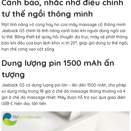
Cảnh báo, nhắc nhở điều chỉnh
tư thế ngồi thông minh
Một tính năng vô cùng hay ho của máy massage cổ thông minh
Jeeback G5 chính là tính năng cảnh báo khi người dùng ngồi sai
tư thế. Bằng thiết kế quay hồi chuyển đa trục, máy sẽ phát thông
báo khi đầu của bạn lệch khỏi vị trí 20°, giúp giữ đúng tư thế ngồi,
hạn chế cong vẹo cột sống.
Dung lượng pin 1500 mAh ấn
tượng
Jeeback G5 có dung lượng pin lớn – lên đến 1500 mAh, cho phép
sử dụng máy trong 18 giờ ở chế độ massage thông thường và 4
giờ ở chế độ massage nhiệt. Máy được hỗ trợ sạc qua giao diện
USB-C hiện đại, tân tiến.