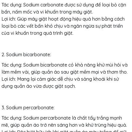
Tác dụng: Sodium carbonate được sử dụng để loại bỏ cặn
bẩn, nấm mốc và vi khuẩn trong máy giặt.
Lợi ích: Giúp máy giặt hoạt động hiệu quả hơn bằng cách
loại bỏ các vết bẩn khó chịu và ngăn ngừa sự phát triển
của vi khuẩn trong quá trình giặt.
2. Sodium bicarbonate:
Tác dụng: Sodium bicarbonate có khả năng khử mùi hôi và
làm mềm vải, giúp quần áo sau giặt mềm mại và thơm tho.
Lợi ích: Mang lại cảm giác dễ chịu và sảng khoái khi sử
dụng quần áo vừa được giặt sạch.
3. Sodium percarbonate:
Tác dụng: Sodium percarbonate là chất tẩy trắng mạnh
mẽ, giúp quần áo trở nên sáng hơn và khử trùng hiệu quả.
Lợi ích: Đặc biệt hữu ích khi giặt quần áo màu trắng để giữ