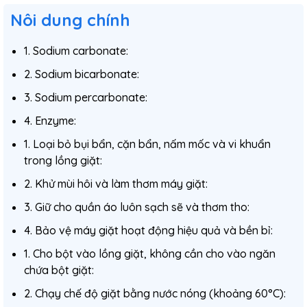
Nôi dung chính
1. Sodium carbonate:
2. Sodium bicarbonate:
3. Sodium percarbonate:
4. Enzyme:
1. Loại bỏ bụi bẩn, cặn bẩn, nấm mốc và vi khuẩn
trong lồng giặt:
2. Khử mùi hôi và làm thơm máy giặt:
3. Giữ cho quần áo luôn sạch sẽ và thơm tho:
4. Bảo vệ máy giặt hoạt động hiệu quả và bền bỉ:
1. Cho bột vào lồng giặt, không cần cho vào ngăn
chứa bột giặt:
2. Chạy chế độ giặt bằng nước nóng (khoảng 60°C):