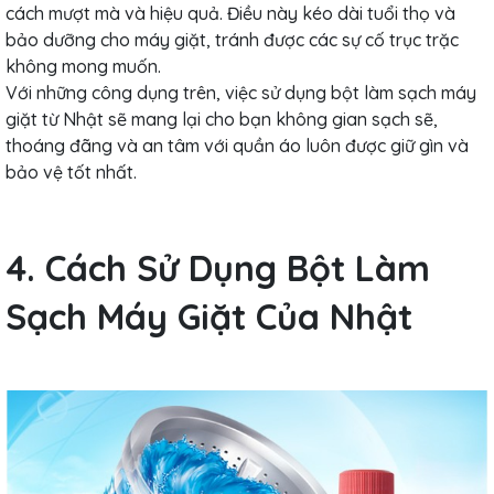
cách mượt mà và hiệu quả. Điều này kéo dài tuổi thọ và
bảo dưỡng cho máy giặt, tránh được các sự cố trục trặc
không mong muốn.
Với những công dụng trên, việc sử dụng bột làm sạch máy
giặt từ Nhật sẽ mang lại cho bạn không gian sạch sẽ,
thoáng đãng và an tâm với quần áo luôn được giữ gìn và
bảo vệ tốt nhất.
4. Cách Sử Dụng Bột Làm
Sạch Máy Giặt Của Nhật