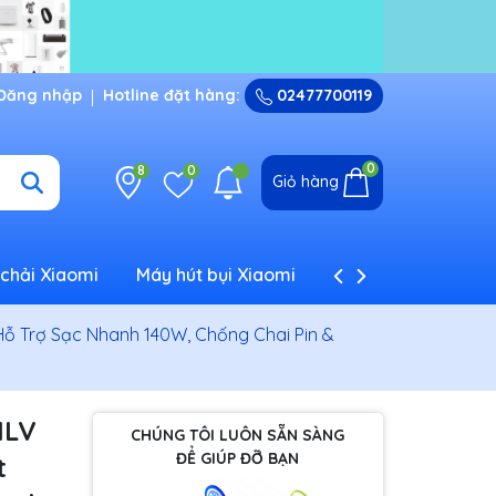
Đăng nhập
Hotline đặt hàng:
02477700119
0
8
0
Giỏ hàng
chải Xiaomi
Máy hút bụi Xiaomi
Máy tạo ẩm Xiaom
Hỗ Trợ Sạc Nhanh 140W, Chống Chai Pin &
ILV
CHÚNG TÔI LUÔN SẴN SÀNG
ĐỂ GIÚP ĐỠ BẠN
t