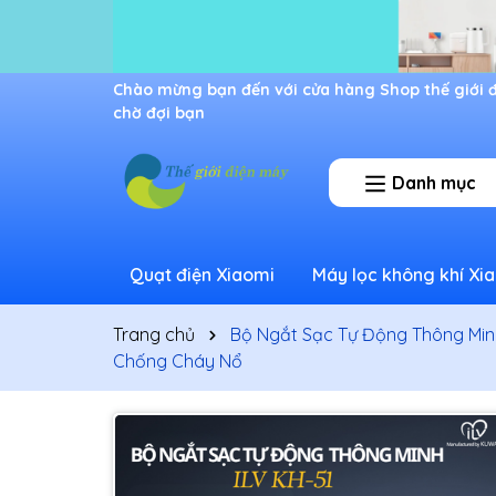
Ưu đãi lớn dành cho thành viên mới
Danh mục
Quạt điện Xiaomi
Máy lọc không khí Xi
Trang chủ
Bộ Ngắt Sạc Tự Động Thông Minh
Chống Cháy Nổ