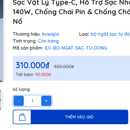
Sạc Vật Lý Type-C, Hỗ Trợ Sạc N
140W, Chống Chai Pin & Chống Ch
Nổ
Thương hiệu:
kuwajia
Loại:
bộ ngắt sạc tự đ
Tình trạng:
Còn hàng
Mã sản phẩm:
ILV-BO-NGAT-SAC-TU-DONG
310.000₫
400.000₫
Tiết kiệm:
90.000₫
Số lượng:
-
+
THÊM VÀO GIỎ