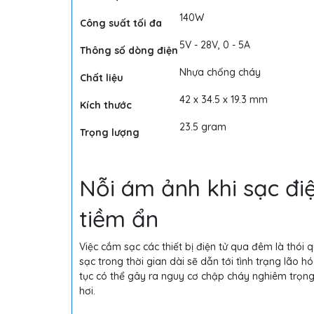
140W
Công suất tối đa
5V - 28V, 0 - 5A
Thông số dòng điện
Nhựa chống cháy
Chất liệu
42 x 34.5 x 19.3 mm
Kích thước
23.5 gram
Trọng lượng
Nỗi ám ảnh khi sạc đi
tiềm ẩn
Việc cắm sạc các thiết bị điện tử qua đêm là thói
sạc trong thời gian dài sẽ dẫn tới tình trạng lão hó
tục có thể gây ra nguy cơ chập cháy nghiêm trọng
hơi.