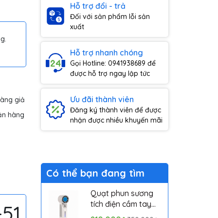
Hỗ trợ đổi - trả
Đối với sản phẩm lỗi sản
xuất
g.
Hỗ trợ nhanh chóng
Gọi Hotline: 0941938689 để
được hỗ trợ ngay lập tức
Ưu đãi thành viên
hàng giả
Đăng ký thành viên để được
ận hàng
nhận được nhiều khuyến mãi
Có thể bạn đang tìm
Quạt phun sương
tích điện cầm tay
-51
mini có sò lạnh