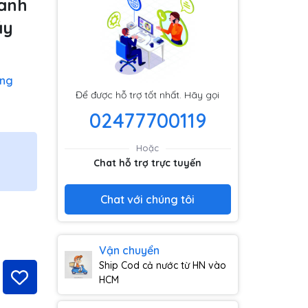
hanh
áy
ộng
Để được hỗ trợ tốt nhất. Hãy gọi
02477700119
Hoặc
Chat hỗ trợ trực tuyến
Chat với chúng tôi
Vận chuyển
Ship Cod cả nước từ HN vào
HCM