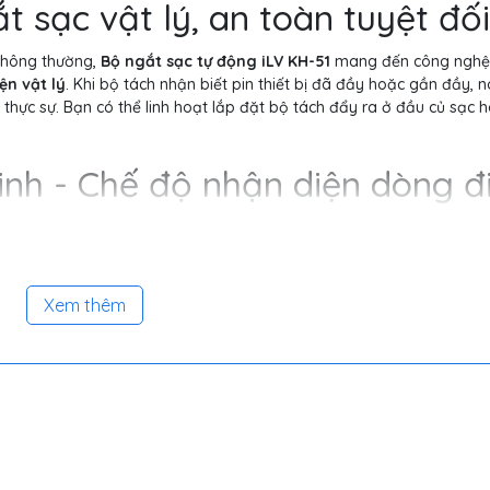
t sạc vật lý, an toàn tuyệt đối
 thông thường,
Bộ ngắt sạc tự động iLV KH-51
mang đến công nghệ
ện vật lý
. Khi bộ tách nhận biết pin thiết bị đã đầy hoặc gần đầy, n
ý thực sự. Bạn có thể linh hoạt lắp đặt bộ tách đẩy ra ở đầu củ sạc 
nh - Chế độ nhận diện dòng đ
diện chính xác tình trạng pin và phân loại thiết bị sạc . iLV KH-51 sở
i đèn báo:
Xem thêm
oại, máy tính bảng, laptop và các thiết bị có màn hình chờ.
ng cho pin dự phòng, quạt mini, máy cạo râu, máy làm đẹp, đồ chơi