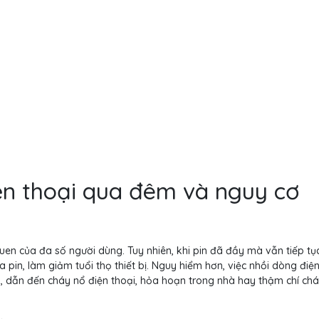
ện thoại qua đêm và nguy cơ
 quen của đa số người dùng. Tuy nhiên, khi pin đã đầy mà vẫn tiếp t
a pin, làm giảm tuổi thọ thiết bị. Nguy hiểm hơn, việc nhồi dòng điện
, dẫn đến cháy nổ điện thoại, hỏa hoạn trong nhà hay thậm chí chá