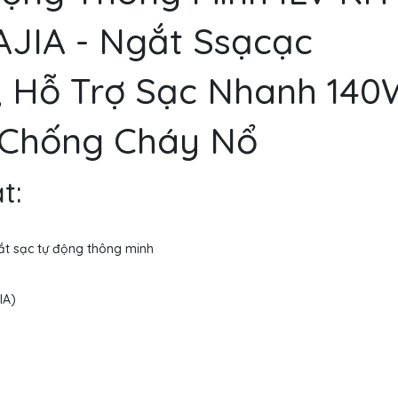
AJIA - Ngắt Ssạcạc
, Hỗ Trợ Sạc Nhanh 140
 Chống Cháy Nổ
t:
ắt sạc tự động thông minh
IA)