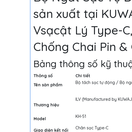
sản xuất tại KUW
Vsạcật Lý Type-C
Chống Chai Pin &
Bảng thông số kỹ thuậ
Thông số
Chi tiết
Bộ tách sạc tự động / Bộ ng
Tên sản phẩm
ILV (Manufactured by KUWAJ
Thương hiệu
KH-51
Model
Chân sạc Type-C
Giao diện kết nối