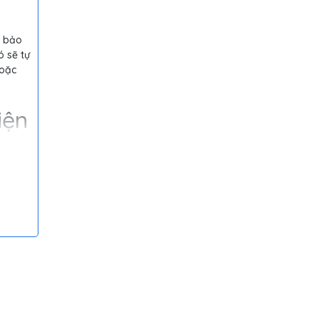
 bảo
ó sẽ tự
hoặc
iện
 hữu
 trẻ