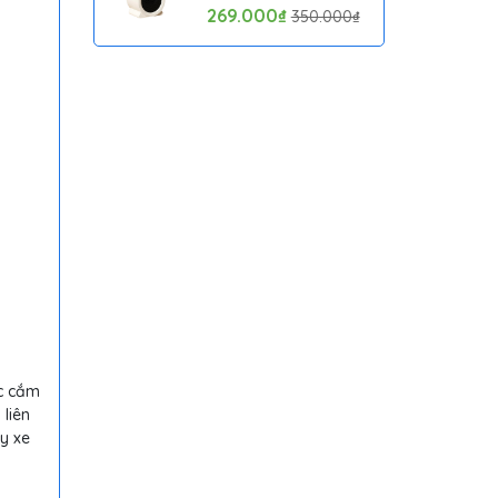
cách nhiệt an toàn,
269.000₫
350.000₫
Quạt Sưởi Ấm Mini
Hồng Ngoại Tiện Lợi
ục cắm
 liên
y xe