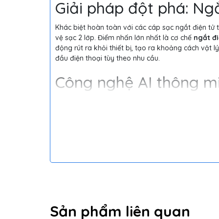
Giải pháp đột phá: Ngắ
Khác biệt hoàn toàn với các cáp sạc ngắt điện tử
vệ sạc 2 lớp. Điểm nhấn lớn nhất là cơ chế
ngắt đi
động rút ra khỏi thiết bị, tạo ra khoảng cách vật l
đầu điện thoại tùy theo nhu cầu.
Công nghệ AI thông mi
kép
Thiết bị được trang bị chip AI thông minh giúp nhận 
chế độ nhận diện dòng điện kép độc đáo với 2 dả
Chế độ đèn trắng:
Tối ưu hóa việc sạc cho điện th
Chế độ đèn xanh:
Được thiết kế chuyên biệt để dù
Sản phẩm liên quan
em và các sản phẩm điện tử khác.