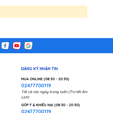
i 28V-
oại,
ợi để
rời sẽ
ĐĂNG KÝ NHẬN TIN
MUA ONLINE (08:30 - 20:30)
02477700119
Tất cả các ngày trong tuần (Trừ tết Âm
Lịch)
GÓP Ý & KHIẾU NẠI (08:30 - 20:30)
02477700119