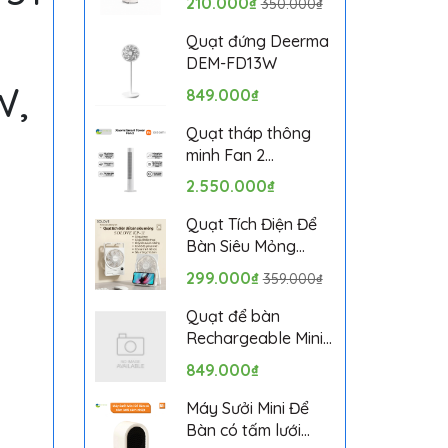
210.000₫
350.000₫
Solove MLS6212B -
Bảo hành 1 tháng
Quạt đứng Deerma
DEM-FD13W
W,
849.000₫
Quạt tháp thông
minh Fan 2
BPTS02DMU bản
2.550.000₫
quốc tế
Quạt Tích Điện Để
Bàn Siêu Mỏng
SOLOVE KP-11 với 6
299.000₫
359.000₫
Cấp Độ Gió, Màn
Hình LCD, Tích Hợp
Quạt để bàn
Giá Đỡ Điện Thoại
Rechargeable Mini
Fan ZMYDFS01DM
849.000₫
Máy Sưởi Mini Để
Bàn có tấm lưới