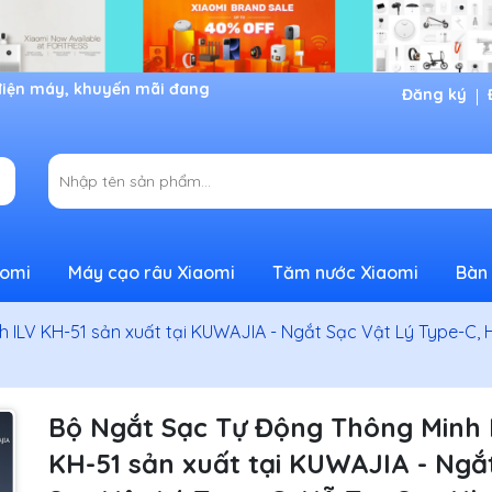
Đăng ký
aomi
Máy cạo râu Xiaomi
Tăm nước Xiaomi
Bàn 
 ILV KH-51 sản xuất tại KUWAJIA - Ngắt Sạc Vật Lý Type-C, 
Bộ Ngắt Sạc Tự Động Thông Minh 
KH-51 sản xuất tại KUWAJIA - Ngắ