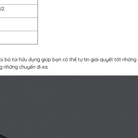
J2
ị bỏ túi hữu dụng giúp bạn có thể tự tin giải quyết tốt những
ng những chuyến đi xa.