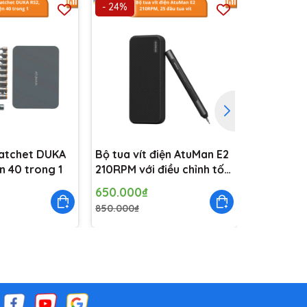
- 24%
- 34%
Ratchet DUKA
Bộ tua vít điện AtuMan E2
Giẻ lau nh
n 40 trong 1
210RPM với điều chỉnh tốc
nhà đa n
độ kép, 25 đầu tua vít
nước Qua
650.000₫
39.000₫
850.000₫
59.000₫