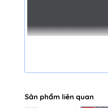
Ưu điểm bộ kìm đa n
Đối với những người dùng thích tự tay sửa ch
đa năng
như Nextool KT5024 là hữu dụng nhất
gồm nhiều phụ kiện khác nhau. Thiết kế 10 in 1 
lưu trữ.
Sản phẩm liên quan