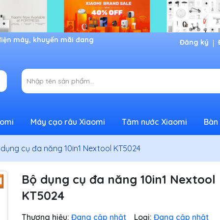
Đăng ký
aomi
Máy cạo râu Xiaomi
Tăm nước Xiaomi
Bàn 
 dụng cụ đa năng 10in1 Nextool KT5024
Bộ dụng cụ đa năng 10in1 Nextool
KT5024
Thương hiệu:
Đang cập nhật
Loại:
Đang cập nhật