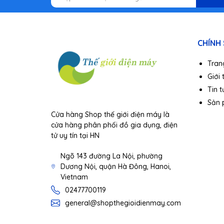
CHÍNH
Tran
Giới 
Tin t
Sản
Cửa hàng Shop thế giới điện máy là
cửa hàng phân phối đồ gia dụng, điện
tử uy tín tại HN
Thiết kế linh hoạt, gọ
Ngõ 143 đường La Nội, phường
Dương Nội, quận Hà Đông, Hanoi,
Vietnam
02477700119
Bộ kìm đa năng Nextool KT5024
là sự kết h
general@shopthegioidienmay.com
các dụng cụ khác trong một thân máy. Bộ dụ
dàng vặn, cắt, cưa,… hỗ trợ tốt cho các thao