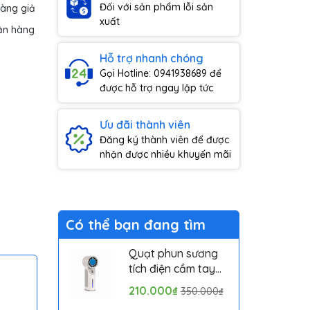
Đối với sản phẩm lỗi sản
hàng giả
xuất
ận hàng
Hỗ trợ nhanh chóng
Gọi Hotline: 0941938689 để
được hỗ trợ ngay lập tức
Ưu đãi thành viên
Đăng ký thành viên để được
nhận được nhiều khuyến mãi
Có thể bạn đang tìm
Quạt phun sương
tích điện cầm tay
mini có sò lạnh
210.000₫
350.000₫
Solove MLS6212B -