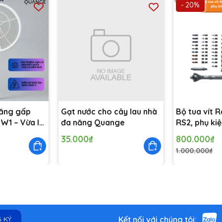
- 20%
năng gấp
Gạt nước cho cây lau nhà
Bộ tua vít 
W1 – Vừa là
đa năng Quange
RS2, phụ kiệ
là đèn bắt
35.000₫
800.000₫
1.000.000₫
Kết nối với chúng tôi:
 KÝ