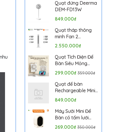
Bảo hành 1 tháng
Quạt đứng Deerma
DEM-FD13W
849.000₫
Quạt tháp thông
minh Fan 2
BPTS02DMU bản
2.550.000₫
quốc tế
 nhu
Quạt Tích Điện Để
Bàn Siêu Mỏng
SOLOVE KP-11 với 6
299.000₫
359.000₫
Cấp Độ Gió, Màn
Hình LCD, Tích Hợp
Quạt để bàn
Giá Đỡ Điện Thoại
Rechargeable Mini
Fan ZMYDFS01DM
849.000₫
Máy Sưởi Mini Để
Bàn có tấm lưới
cách nhiệt an toàn,
269.000₫
350.000₫
Quạt Sưởi Ấm Mini