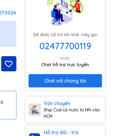
KT5024
Để được hỗ trợ tốt nhất. Hãy gọi
02477700119
Hoặc
Chat hỗ trợ trực tuyến
Chat với chúng tôi
g.
Vận chuyển
Ship Cod cả nước từ HN vào
HCM
Hỗ trợ đổi - trả