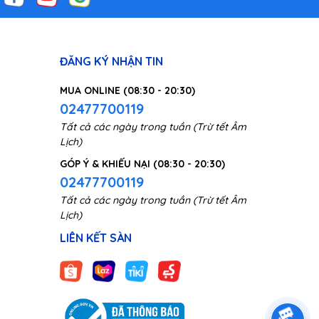
ĐĂNG KÝ NHẬN TIN
MUA ONLINE (08:30 - 20:30)
02477700119
Tất cả các ngày trong tuần (Trừ tết Âm
Lịch)
GÓP Ý & KHIẾU NẠI (08:30 - 20:30)
02477700119
Tất cả các ngày trong tuần (Trừ tết Âm
Lịch)
LIÊN KẾT SÀN
a và
 dễ
 chỉ