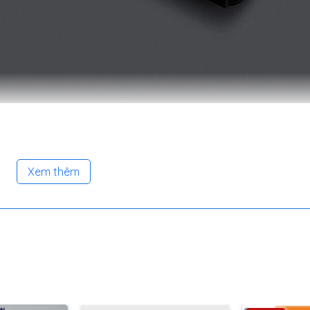
ăng Nextool KT5024
ữa hay trong những chuyến đi phượt xa thì những
bộ dụng cụ 
Xem thêm
. Sản phẩm là sự tích hợp của 10 công dụng trong 1 bộ dụn
nên sẽ rất gọn gàng, linh hoạt, thích hợp bỏ túi, tiết kiệm diện