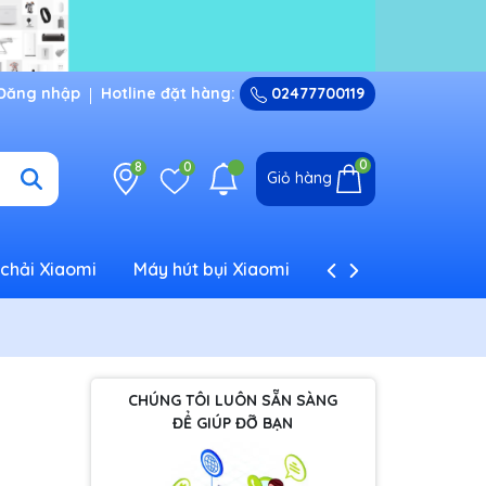
Đăng nhập
Hotline đặt hàng:
02477700119
0
8
0
Giỏ hàng
chải Xiaomi
Máy hút bụi Xiaomi
Máy tạo ẩm Xiaom
CHÚNG TÔI LUÔN SẴN SÀNG
ĐỂ GIÚP ĐỠ BẠN