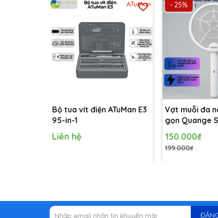
- 25%
Bộ tua vít điện ATuMan E3
Vợt muỗi đa 
95-in-1
gọn Quange S
vợt muỗi, vừa 
Liên hệ
150.000₫
muỗi tự động
199.000₫
ĐĂNG