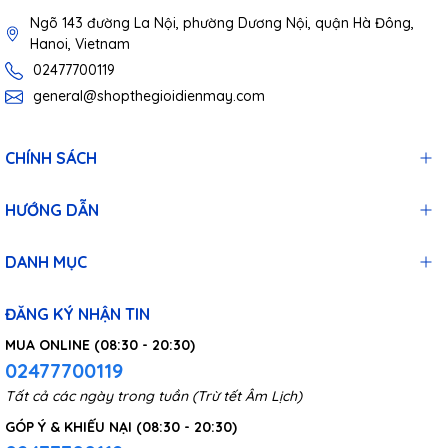
Ngõ 143 đường La Nội, phường Dương Nội, quận Hà Đông,
Hanoi, Vietnam
02477700119
general@shopthegioidienmay.com
CHÍNH SÁCH
HƯỚNG DẪN
DANH MỤC
ĐĂNG KÝ NHẬN TIN
MUA ONLINE (08:30 - 20:30)
02477700119
Tất cả các ngày trong tuần (Trừ tết Âm Lịch)
GÓP Ý & KHIẾU NẠI (08:30 - 20:30)