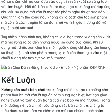
với sự chăm chỉ mà còn đưa vào quy trình sản xuất sự sáng tạo
và tâm huyết. Mỗi đôi bàn chải tre được tạo ra không chỉ đáp ứng
nhu cầu sử dụng mà còn là một tác phẩm nghệ thuật độc đáo.
Quá trình làm thủ công này không chỉ là cách chế tác sản phẩm
mà còn là cách truyền tải sự đam mê và tình yêu thương đối với
nghệ thuật sản xuất.
Tuy nhiên, hành trình này không chỉ giới hạn trong xưởng sản xuất
mà mở rộng ra cả đến những người sử dụng cuối cùng. Khi sử
dụng một chiếc bàn chải tre, mỗi người không chỉ đang tận hưởng
sự thuận tiện mà sản phẩm mang lại mà còn tham gia vào một
chuỗi tương tác tích cực với môi trường.
Kết Luận
Xưởng sản xuất bàn chải tre
không chỉ là nơi tạo ra những sản
phẩm hữu ích mà còn là nguồn cảm hứng đặc biệt, kết hợp giữa
nghệ thuật và tầm quan trọng của việc bảo vệ môi trường. Trong
mỗi đường nét và chi tiết của từng chiếc bàn chải tre, chúng ta
thấy được sự tận tâm và niềm đam mê của những nghệ nhân