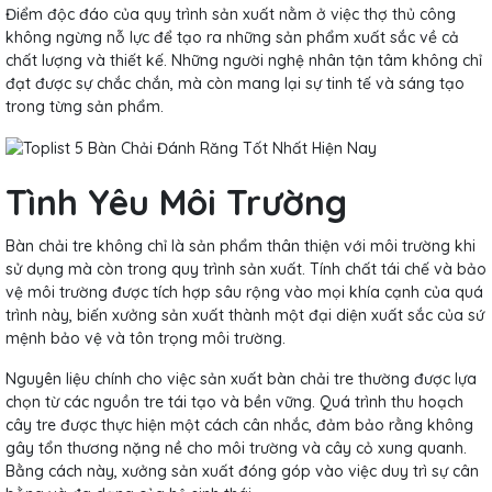
Điểm độc đáo của quy trình sản xuất nằm ở việc thợ thủ công
không ngừng nỗ lực để tạo ra những sản phẩm xuất sắc về cả
chất lượng và thiết kế. Những người nghệ nhân tận tâm không chỉ
đạt được sự chắc chắn, mà còn mang lại sự tinh tế và sáng tạo
trong từng sản phẩm.
Tình Yêu Môi Trường
Bàn chải tre không chỉ là sản phẩm thân thiện với môi trường khi
sử dụng mà còn trong quy trình sản xuất. Tính chất tái chế và bảo
vệ môi trường được tích hợp sâu rộng vào mọi khía cạnh của quá
trình này, biến xưởng sản xuất thành một đại diện xuất sắc của sứ
mệnh bảo vệ và tôn trọng môi trường.
Nguyên liệu chính cho việc sản xuất bàn chải tre thường được lựa
chọn từ các nguồn tre tái tạo và bền vững. Quá trình thu hoạch
cây tre được thực hiện một cách cân nhắc, đảm bảo rằng không
gây tổn thương nặng nề cho môi trường và cây cỏ xung quanh.
Bằng cách này, xưởng sản xuất đóng góp vào việc duy trì sự cân