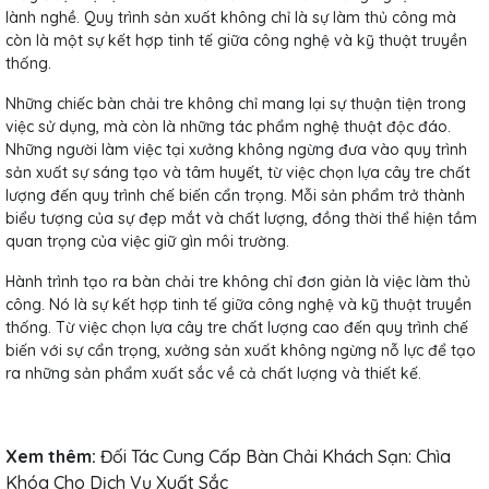
lành nghề. Quy trình sản xuất không chỉ là sự làm thủ công mà
còn là một sự kết hợp tinh tế giữa công nghệ và kỹ thuật truyền
thống.
Những chiếc bàn chải tre không chỉ mang lại sự thuận tiện trong
việc sử dụng, mà còn là những tác phẩm nghệ thuật độc đáo.
Những người làm việc tại xưởng không ngừng đưa vào quy trình
sản xuất sự sáng tạo và tâm huyết, từ việc chọn lựa cây tre chất
lượng đến quy trình chế biến cẩn trọng. Mỗi sản phẩm trở thành
biểu tượng của sự đẹp mắt và chất lượng, đồng thời thể hiện tầm
quan trọng của việc giữ gìn môi trường.
Hành trình tạo ra bàn chải tre không chỉ đơn giản là việc làm thủ
công. Nó là sự kết hợp tinh tế giữa công nghệ và kỹ thuật truyền
thống. Từ việc chọn lựa cây tre chất lượng cao đến quy trình chế
biến với sự cẩn trọng, xưởng sản xuất không ngừng nỗ lực để tạo
ra những sản phẩm xuất sắc về cả chất lượng và thiết kế.
Xem thêm:
Đối Tác Cung Cấp Bàn Chải Khách Sạn: Chìa
Khóa Cho Dịch Vụ Xuất Sắc