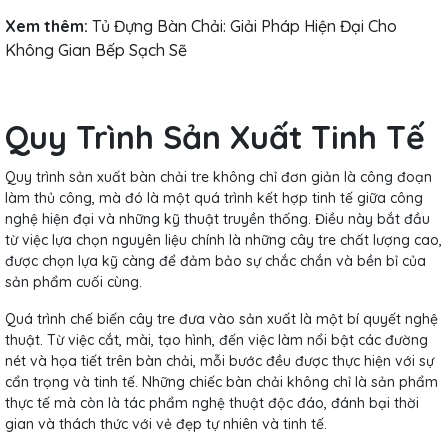
Xem thêm:
Tủ Đựng Bàn Chải: Giải Pháp Hiện Đại Cho
Không Gian Bếp Sạch Sẽ
Quy Trình Sản Xuất Tinh Tế
Quy trình sản xuất bàn chải tre không chỉ đơn giản là công đoạn
làm thủ công, mà đó là một quá trình kết hợp tinh tế giữa công
nghệ hiện đại và những kỹ thuật truyền thống. Điều này bắt đầu
từ việc lựa chọn nguyên liệu chính là những cây tre chất lượng cao,
được chọn lựa kỹ càng để đảm bảo sự chắc chắn và bền bỉ của
sản phẩm cuối cùng.
Quá trình chế biến cây tre đưa vào sản xuất là một bí quyết nghệ
thuật. Từ việc cắt, mài, tạo hình, đến việc làm nổi bật các đường
nét và họa tiết trên bàn chải, mỗi bước đều được thực hiện với sự
cẩn trọng và tinh tế. Những chiếc bàn chải không chỉ là sản phẩm
thực tế mà còn là tác phẩm nghệ thuật độc đáo, đánh bại thời
gian và thách thức với vẻ đẹp tự nhiên và tinh tế.