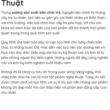
Thuật
Trong
xưởng sản xuất bàn chải tre
, nguyên liệu chính là những
cây tre tự nhiên, tạo nên sự gần gũi với thiên nhiên và thân thiện
với môi trường. Việc lựa chọn loại cây tre phù hợp, tốt cho sức
khỏe và đảm bảo độ bền của sản phẩm đã trở thành một phần
quan trọng trong quá trình sản xuất.
Quy trình chế biến bắt đầu từ việc tạo hình cho từng chiếc bàn
chải, từ những bước cắt, mài, đến việc tạo nên các đường nét và
hoa văn độc đáo. Điều này đòi hỏi sự kỹ thuật cao và tinh tế từ
phía những người thợ lành nghề, những người đã dày công nghiên
cứu và tích lũy kinh nghiệm suốt nhiều năm.
Không chỉ là công cụ hữu ích trong cuộc sống hàng ngày, mỗi
chiếc bàn chải tre còn là một tác phẩm nghệ thuật. Từng chi tiết
được chăm chút và tạo hình với sự tỉ mỉ, tạo nên những sản phẩm
không chỉ đẹp mắt mà còn thấu hiểu và phản ánh đẳng cấp của
chủ nhân.